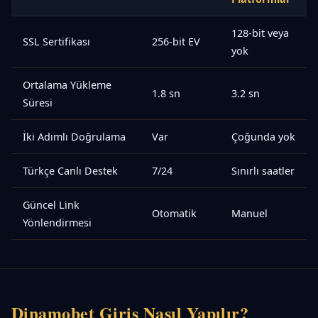
128-bit veya
SSL Sertifikası
256-bit EV
yok
Ortalama Yükleme
1.8 sn
3.2 sn
Süresi
İki Adımlı Doğrulama
Var
Çoğunda yok
Türkçe Canlı Destek
7/24
Sınırlı saatler
Güncel Link
Otomatik
Manuel
Yönlendirmesi
Dinamobet Giriş Nasıl Yapılır?