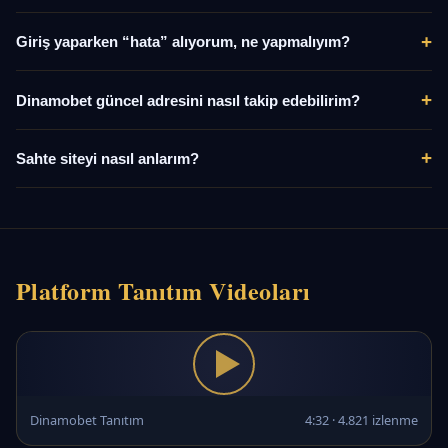
gizlilik ayarlarından çerezleri silebilir veya engelleyebilirsiniz,
Canlı destek ekibine başvurarak hesabınızı sildirebilirsiniz.
bu durumda bazı özellikler çalışmayabilir. (65 kelime)
Kimlik doğrulaması için kayıtlı e-posta adresinizden talep
+
Giriş yaparken “hata” alıyorum, ne yapmalıyım?
göndermeniz gerekir. Silme işlemi 24 saat içinde tamamlanır,
Önce internet bağlantınızı kontrol edin. Tarayıcı önbelleğini
verileriniz yedeklenmez. (63 kelime)
temizleyin ve çerezleri silin. Hâlâ açılmazsa farklı bir tarayıcı
+
Dinamobet güncel adresini nasıl takip edebilirim?
deneyin. Sorun devam ederse canlı destek ekibi 42 saniye
Resmi Telegram kanalı ve Twitter hesabı üzerinden anlık
içinde size yardımcı olacaktır. (64 kelime)
duyurular yapılır. Ayrıca bu sayfadaki “Güncel Adres” bölümü
+
Sahte siteyi nasıl anlarım?
her zaman en son linki gösterir. Yer imlerinize ekleyin ve sık
Adres çubuğunda asma kilit simgesi yoksa orijinal değildir.
sık kontrol edin. (62 kelime)
Domain adında fazladan harf veya tire olabilir. Resmi site
asla sizden şifre istemez. Ayrıca sayfanın alt kısmında DMCA
badge'i bulunur. (62 kelime)
Platform Tanıtım Videoları
Dinamobet Tanıtım
4:32 · 4.821 izlenme