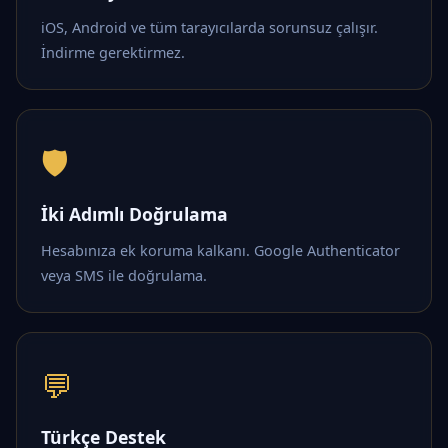
iOS, Android ve tüm tarayıcılarda sorunsuz çalışır.
İndirme gerektirmez.
🛡️
İki Adımlı Doğrulama
Hesabınıza ek koruma kalkanı. Google Authenticator
veya SMS ile doğrulama.
💬
Türkçe Destek