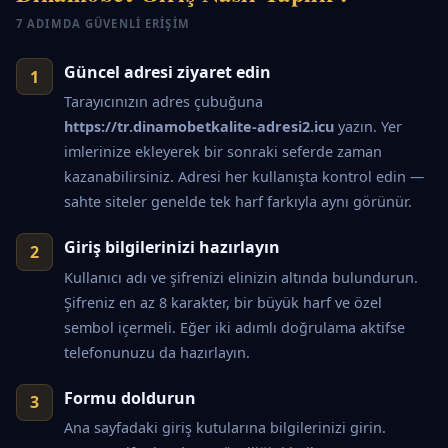
7 ADIMDA GÜVENLI ERIŞIM
Güncel adresi ziyaret edin
Tarayıcınızın adres çubuğuna
https://tr.dinamobetkalite-adresi2.icu
yazın. Yer
imlerinize ekleyerek bir sonraki seferde zaman
kazanabilirsiniz. Adresi her kullanışta kontrol edin —
sahte siteler genelde tek harf farkıyla aynı görünür.
Giriş bilgilerinizi hazırlayın
Kullanıcı adı ve şifrenizi elinizin altında bulundurun.
Şifreniz en az 8 karakter, bir büyük harf ve özel
sembol içermeli. Eğer iki adımlı doğrulama aktifse
telefonunuzu da hazırlayın.
Formu doldurun
Ana sayfadaki giriş kutularına bilgilerinizi girin.