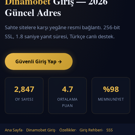
Dinamobet
Giriş — 2026
Güncel Adres
Sahte sitelere karşı yegâne resmi bağlantı. 256-bit
SSL, 1.8 saniye yanıt süresi, Türkçe canlı destek.
Güvenli Giriş Yap →
2,847
4.7
%98
OY SAYISI
ORTALAMA
MEMNUNIYET
PUAN
Ana Sayfa
Dinamobet Giriş
Özellikler
Giriş Rehberi
SSS