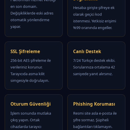
en son domain.
Hesaba girişte şifreye ek
Değişikliklerde eski adres
olarak geçici kod
otomatik yönlendirme
istenmesi. Yetkisiz erişimi
yapar.
%99 oranında engeller.
SSL Şifreleme
Canlı Destek
256-bit AES şifreleme ile
7/24 Türkçe destek ekibi.
verileriniz korunur.
Sorularınıza ortalama 42
Tarayıcıda asma kilit
saniyede yanıt alırsınız.
simgesiyle doğrulayın.
Oturum Güvenliği
Phishing Koruması
İşlem sonunda mutlaka
Resmi site asla e-posta ile
çıkış yapın. Ortak
şifre sormaz. Şüpheli
cihazlarda tarayıcı
bağlantıları tıklamayın.