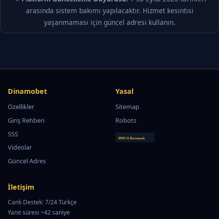
arasında sistem bakımı yapılacaktır. Hizmet kesintisi
yaşanmaması için güncel adresi kullanın.
Dinamobet
Yasal
Özellikler
Sitemap
Giriş Rehberi
Robots
SSS
Videolar
Güncel Adres
İletişim
Canlı Destek: 7/24 Türkçe
Yanıt süresi ~42 saniye