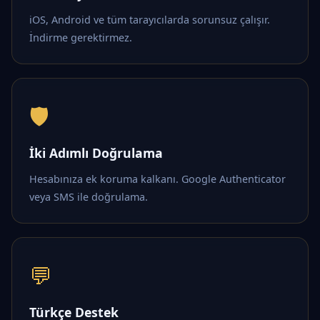
iOS, Android ve tüm tarayıcılarda sorunsuz çalışır.
İndirme gerektirmez.
🛡️
İki Adımlı Doğrulama
Hesabınıza ek koruma kalkanı. Google Authenticator
veya SMS ile doğrulama.
💬
Türkçe Destek