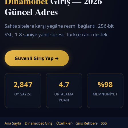
Dinamobet
Giriş — 2026
Güncel Adres
Sahte sitelere karşı yegâne resmi bağlantı. 256-bit
SSL, 1.8 saniye yanıt süresi, Türkçe canlı destek.
Güvenli Giriş Yap →
2,847
4.7
%98
OY SAYISI
ORTALAMA
MEMNUNIYET
PUAN
Ana Sayfa
Dinamobet Giriş
Özellikler
Giriş Rehberi
SSS