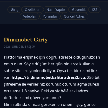
Giriş
Özellikler
Nasıl Yapılır
Güvenlik
SSS
Videolar
Yorumlar
Güncel Adres
Dinamobet Giriş
2026 GÜNCEL ERIŞIM
Platforma erişmek için doğru adreste olduğunuzdan
emin olun. Şöyle düşün: her gün binlerce kullanıcı
sahte sitelere yönlendiriliyor. Oysa tek bir resmi link
var:
https://tr.dinamobetkalite-adresi2.icu
. 256-bit
şifreleme ile verileriniz korunur, oturum açma süresi
ortalama 1.8 saniye. Peki ya siz hâlâ eski adres
defterinize mi güveniyorsunuz?
Elinin altında olması gereken en önemli şey, güncel