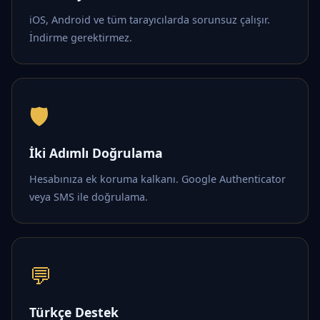
iOS, Android ve tüm tarayıcılarda sorunsuz çalışır.
İndirme gerektirmez.
🛡️
İki Adımlı Doğrulama
Hesabınıza ek koruma kalkanı. Google Authenticator
veya SMS ile doğrulama.
💬
Türkçe Destek