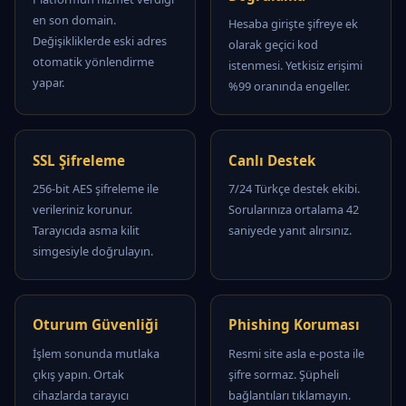
en son domain.
Hesaba girişte şifreye ek
Değişikliklerde eski adres
olarak geçici kod
otomatik yönlendirme
istenmesi. Yetkisiz erişimi
yapar.
%99 oranında engeller.
SSL Şifreleme
Canlı Destek
256-bit AES şifreleme ile
7/24 Türkçe destek ekibi.
verileriniz korunur.
Sorularınıza ortalama 42
Tarayıcıda asma kilit
saniyede yanıt alırsınız.
simgesiyle doğrulayın.
Oturum Güvenliği
Phishing Koruması
İşlem sonunda mutlaka
Resmi site asla e-posta ile
çıkış yapın. Ortak
şifre sormaz. Şüpheli
cihazlarda tarayıcı
bağlantıları tıklamayın.