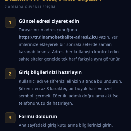
7 ADIMDA GÜVENLI ERIŞIM
Güncel adresi ziyaret edin
Tarayıcınızın adres çubuğuna
https://tr.dinamobetkalite-adresi2.icu
yazın. Yer
imlerinize ekleyerek bir sonraki seferde zaman
kazanabilirsiniz. Adresi her kullanışta kontrol edin —
sahte siteler genelde tek harf farkıyla aynı görünür.
Giriş bilgilerinizi hazırlayın
Kullanıcı adı ve şifrenizi elinizin altında bulundurun.
Şifreniz en az 8 karakter, bir büyük harf ve özel
sembol içermeli. Eğer iki adımlı doğrulama aktifse
telefonunuzu da hazırlayın.
Formu doldurun
Ana sayfadaki giriş kutularına bilgilerinizi girin.