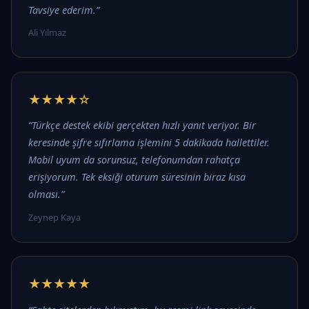
Tavsiye ederim.”
Ali Yılmaz
★★★★☆
“Türkçe destek ekibi gerçekten hızlı yanıt veriyor. Bir
keresinde şifre sıfırlama işlemini 5 dakikada hallettiler.
Mobil uyum da sorunsuz, telefonumdan rahatça
erişiyorum. Tek eksiği oturum süresinin biraz kısa
olması.”
Zeynep Kaya
★★★★★