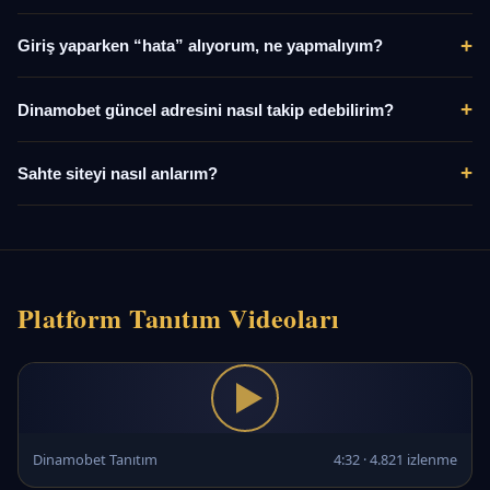
gizlilik ayarlarından çerezleri silebilir veya engelleyebilirsiniz,
Canlı destek ekibine başvurarak hesabınızı sildirebilirsiniz.
bu durumda bazı özellikler çalışmayabilir. (65 kelime)
Kimlik doğrulaması için kayıtlı e-posta adresinizden talep
+
Giriş yaparken “hata” alıyorum, ne yapmalıyım?
göndermeniz gerekir. Silme işlemi 24 saat içinde tamamlanır,
Önce internet bağlantınızı kontrol edin. Tarayıcı önbelleğini
verileriniz yedeklenmez. (63 kelime)
temizleyin ve çerezleri silin. Hâlâ açılmazsa farklı bir tarayıcı
+
Dinamobet güncel adresini nasıl takip edebilirim?
deneyin. Sorun devam ederse canlı destek ekibi 42 saniye
Resmi Telegram kanalı ve Twitter hesabı üzerinden anlık
içinde size yardımcı olacaktır. (64 kelime)
duyurular yapılır. Ayrıca bu sayfadaki “Güncel Adres” bölümü
+
Sahte siteyi nasıl anlarım?
her zaman en son linki gösterir. Yer imlerinize ekleyin ve sık
Adres çubuğunda asma kilit simgesi yoksa orijinal değildir.
sık kontrol edin. (62 kelime)
Domain adında fazladan harf veya tire olabilir. Resmi site
asla sizden şifre istemez. Ayrıca sayfanın alt kısmında DMCA
badge'i bulunur. (62 kelime)
Platform Tanıtım Videoları
Dinamobet Tanıtım
4:32 · 4.821 izlenme