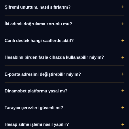
Hiçbir resmi site sizden şifre talep etmez. (63 kelime)
Android için ayrı bir uygulama indirmenize gerek yok.
+
Şifremi unuttum, nasıl sıfırlarım?
Yalnızca halka açık Wi-Fi ağlarında VPN kullanmanızı
Giriş sayfasındaki “Şifremi Unuttum” bağlantısına tıklayın.
öneririz. (61 kelime)
Kayıtlı e-posta adresinize bir sıfırlama linki gönderilir. Link 15
+
İki adımlı doğrulama zorunlu mu?
dakika geçerlidir. Yeni şifreniz en az 8 karakter, bir büyük
Zorunlu değil ancak şiddetle önerilir. Aktif etmek için hesap
harf ve rakam içermelidir. (65 kelime)
ayarlarından “Güvenlik” bölümüne girin. Google
+
Canlı destek hangi saatlerde aktif?
Authenticator veya SMS yöntemlerinden birini seçebilirsiniz.
7 gün 24 saat Türkçe destek hizmeti sunulur. Ortalama yanıt
(63 kelime)
süresi 42 saniye. Hafta sonları da aynı hızda çalışır. Destek
+
Hesabımı birden fazla cihazda kullanabilir miyim?
ekibine ana sayfadaki sohbet penceresinden ulaşabilirsiniz.
Evet, aynı anda farklı cihazlardan giriş yapabilirsiniz. Ancak
(62 kelime)
güvenlik nedeniyle aynı anda 5'ten fazla aktif oturum
+
E-posta adresimi değiştirebilir miyim?
açılmasına izin verilmez. Eski oturumları hesap ayarlarından
Hesap ayarlarından e-posta değişikliği yapabilirsiniz. Yeni
sonlandırabilirsiniz. (63 kelime)
adrese bir doğrulama linki gönderilir. Linke tıklamadan
+
Dinamobet platformu yasal mı?
değişiklik tamamlanmaz. Eski e-posta adresinize de
Platform, yurt dışı lisansına sahip ve Türkiye'de faaliyet
bilgilendirme gider. (64 kelime)
gösteren bir dijital hizmet sağlayıcısıdır. Yerel yasalara uygun
+
Tarayıcı çerezleri güvenli mi?
olarak hizmet sunar. Herhangi bir hukuki sorunuz varsa canlı
Yalnızca oturum yönetimi için gerekli çerezler kullanılır.
destekten bilgi alabilirsiniz. (62 kelime)
Üçüncü taraf izleme çerezleri kullanılmaz. Tarayıcınızın
+
Hesap silme işlemi nasıl yapılır?