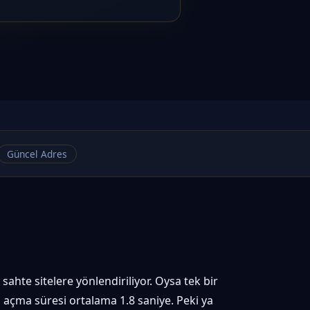
Güncel Adres
hte sitelere yönlendiriliyor. Oysa tek bir
um açma süresi ortalama 1.8 saniye. Peki ya