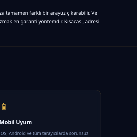
za tamamen farklı bir arayüz çıkarabilir. Ve
azmak en garanti yöntemdir. Kısacası, adresi
📱
Mobil Uyum
iOS, Android ve tüm tarayıcılarda sorunsuz