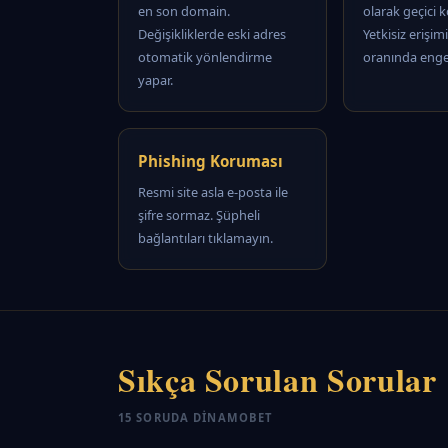
en son domain.
olarak geçici 
Değişikliklerde eski adres
Yetkisiz erişim
otomatik yönlendirme
oranında engel
yapar.
Phishing Koruması
Resmi site asla e-posta ile
şifre sormaz. Şüpheli
bağlantıları tıklamayın.
Sıkça Sorulan Sorular
15 SORUDA DINAMOBET