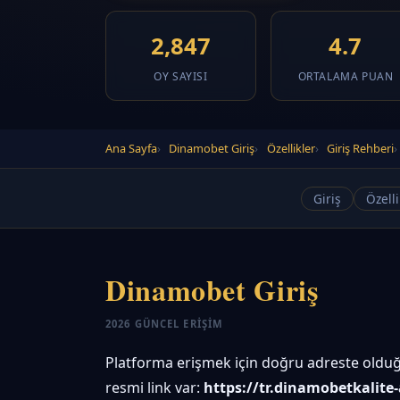
2,847
4.7
OY SAYISI
ORTALAMA PUAN
Ana Sayfa
Dinamobet Giriş
Özellikler
Giriş Rehberi
Giriş
Özelli
Dinamobet Giriş
2026 GÜNCEL ERIŞIM
Platforma erişmek için doğru adreste olduğu
resmi link var:
https://tr.dinamobetkalite-