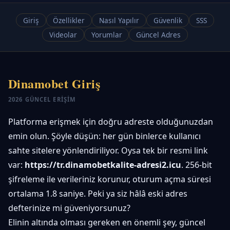
Giriş
Özellikler
Nasıl Yapılır
Güvenlik
SSS
Videolar
Yorumlar
Güncel Adres
Dinamobet Giriş
2026 GÜNCEL ERIŞIM
Platforma erişmek için doğru adreste olduğunuzdan
emin olun. Şöyle düşün: her gün binlerce kullanıcı
sahte sitelere yönlendiriliyor. Oysa tek bir resmi link
var:
https://tr.dinamobetkalite-adresi2.icu
. 256-bit
şifreleme ile verileriniz korunur, oturum açma süresi
ortalama 1.8 saniye. Peki ya siz hâlâ eski adres
defterinize mi güveniyorsunuz?
Elinin altında olması gereken en önemli şey, güncel