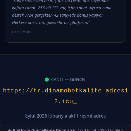
“Sahte sitelerden bıkmıştım, bu resmi link sayesinde
kafam rahat. 256-bit SSL var, içim rahat. Ayrıca canlı
destek 7/24 gerçekten 42 saniyede dönüş yapıyor.
Herkese öneririm, güvenilir bir platform.”
Can Öztürk
CANLI — GÜNCEL
https://tr.dinamobetkalite-adresi
2.icu
_
Eylül 2026 itibarıyla aktif resmi adres
📢
Platform Güncelleme Duyurusu:
1-30 Eylül 2026 tarihleri