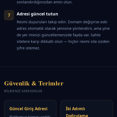
sonlandırdığınızdan emin olun.
Adresi güncel tutun
Resmi duyuruları takip edin. Domain değişirse eski
adres otomatik olarak yenisine yönlendirir, ama yine
de yer iminizi güncellemenizde fayda var. Sahte
sitelere karşı dikkatli olun — hiçbir resmi site sizden
şifre istemez.
Güvenlik & Terimler
BILMENIZ GEREKENLER
Güncel Giriş Adresi
İki Adımlı
Doğrulama
Platformun hizmet verdiği