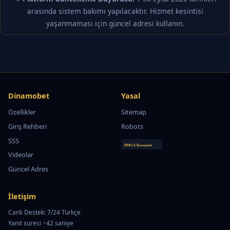
arasında sistem bakımı yapılacaktır. Hizmet kesintisi
yaşanmaması için güncel adresi kullanın.
Dinamobet
Yasal
Özellikler
Sitemap
Giriş Rehberi
Robots
SSS
Videolar
Güncel Adres
İletişim
Canlı Destek: 7/24 Türkçe
Yanıt süresi ~42 saniye