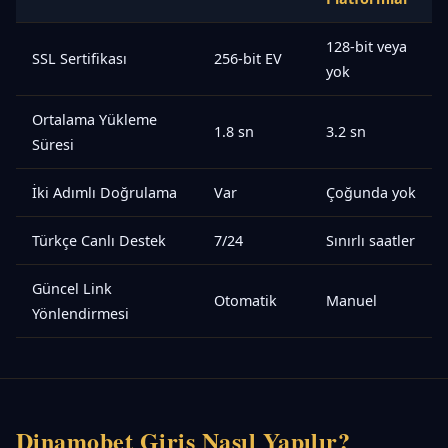
128-bit veya
SSL Sertifikası
256-bit EV
yok
Ortalama Yükleme
1.8 sn
3.2 sn
Süresi
İki Adımlı Doğrulama
Var
Çoğunda yok
Türkçe Canlı Destek
7/24
Sınırlı saatler
Güncel Link
Otomatik
Manuel
Yönlendirmesi
Dinamobet Giriş Nasıl Yapılır?