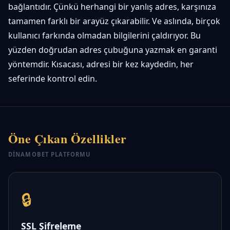
bağlantıdır. Çünkü herhangi bir yanlış adres, karşınıza
tamamen farklı bir arayüz çıkarabilir. Ve aslında, birçok
kullanıcı farkında olmadan bilgilerini çaldırıyor. Bu
yüzden doğrudan adres çubuğuna yazmak en garanti
yöntemdir. Kısacası, adresi bir kez kaydedin, her
seferinde kontrol edin.
Öne Çıkan Özellikler
DINAMOBET PLATFORMU
🔒
SSL Şifreleme