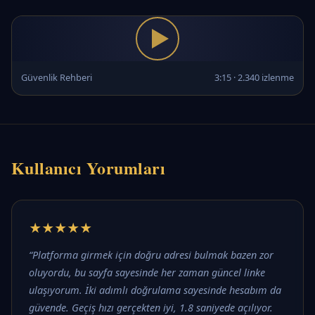
Güvenlik Rehberi
3:15 · 2.340 izlenme
Kullanıcı Yorumları
★★★★★
“Platforma girmek için doğru adresi bulmak bazen zor
oluyordu, bu sayfa sayesinde her zaman güncel linke
ulaşıyorum. İki adımlı doğrulama sayesinde hesabım da
güvende. Geçiş hızı gerçekten iyi, 1.8 saniyede açılıyor.