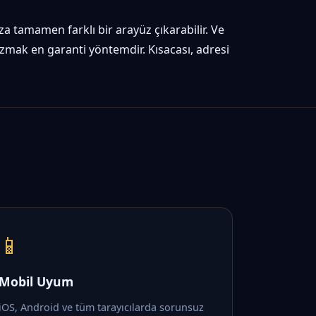
za tamamen farklı bir arayüz çıkarabilir. Ve
azmak en garanti yöntemdir. Kısacası, adresi
📱
Mobil Uyum
iOS, Android ve tüm tarayıcılarda sorunsuz