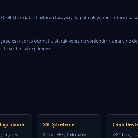
n. Özellikle ortak cihazlarda tarayıcıyı kapatmak yetmez, oturumu 
irse eski adres otomatik olarak yenisine yönlendirir, ama yine de
 site sizden şifre istemez.
 Doğrulama
SSL Şifreleme
Canlı Dest
 şifreye ek
256-bit AES şifreleme ile
7/24 Türkçe de