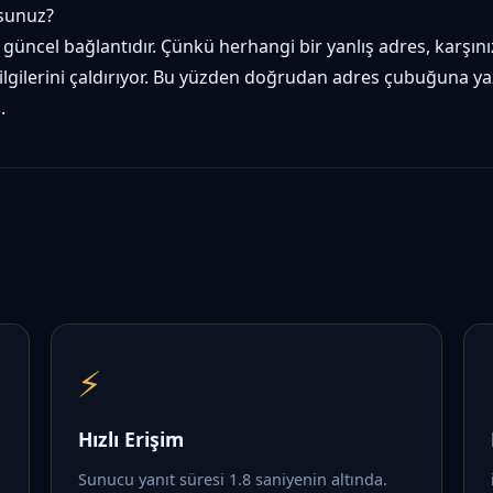
rsunuz?
 güncel bağlantıdır. Çünkü herhangi bir yanlış adres, karşını
bilgilerini çaldırıyor. Bu yüzden doğrudan adres çubuğuna y
.
⚡
Hızlı Erişim
Sunucu yanıt süresi 1.8 saniyenin altında.