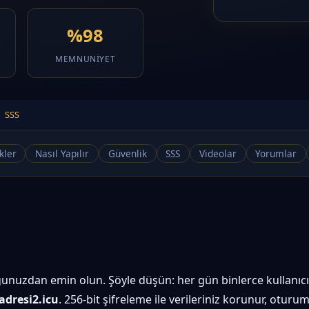
%98
MEMNUNIYET
SSS
kler
Nasıl Yapılır
Güvenlik
SSS
Videolar
Yorumlar
nuzdan emin olun. Şöyle düşün: her gün binlerce kullanıcı sa
adresi2.icu
. 256-bit şifreleme ile verileriniz korunur, otur