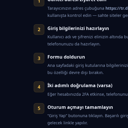
Tarayıcınızın adres çubuğuna
https://tr.
kullanışta kontrol edin — sahte siteler ge
Giriş bilgilerinizi hazırlayın
Kullanıcı adı ve şifrenizi elinizin altında
telefonunuzu da hazırlayın.
Formu doldurun
Ana sayfadaki giriş kutularına bilgileriniz
bu özelliği devre dışı bırakın.
İki adımlı doğrulama (varsa)
Eğer hesabınızda 2FA etkinse, telefonunuz
Oturum açmayı tamamlayın
“Giriş Yap” butonuna tıklayın. Başarılı gir
gelecek linkle yapılır.