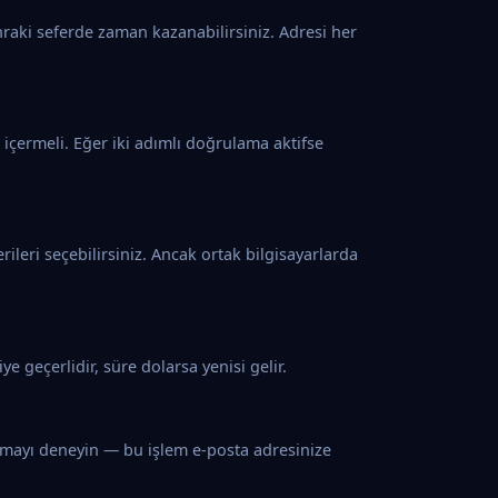
nraki seferde zaman kazanabilirsiniz. Adresi her
l içermeli. Eğer iki adımlı doğrulama aktifse
erileri seçebilirsiniz. Ancak ortak bilgisayarlarda
 geçerlidir, süre dolarsa yenisi gelir.
ırlamayı deneyin — bu işlem e-posta adresinize