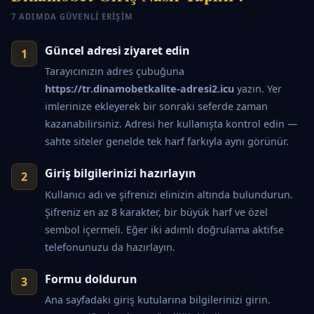
7 ADIMDA GÜVENLI ERIŞIM
Güncel adresi ziyaret edin
Tarayıcınızın adres çubuğuna
https://tr.dinamobetkalite-adresi2.icu
yazın. Yer
imlerinize ekleyerek bir sonraki seferde zaman
kazanabilirsiniz. Adresi her kullanışta kontrol edin —
sahte siteler genelde tek harf farkıyla aynı görünür.
Giriş bilgilerinizi hazırlayın
Kullanıcı adı ve şifrenizi elinizin altında bulundurun.
Şifreniz en az 8 karakter, bir büyük harf ve özel
sembol içermeli. Eğer iki adımlı doğrulama aktifse
telefonunuzu da hazırlayın.
Formu doldurun
Ana sayfadaki giriş kutularına bilgilerinizi girin.