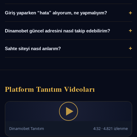
gizlilik ayarlarından çerezleri silebilir veya engelleyebilirsiniz,
Canlı destek ekibine başvurarak hesabınızı sildirebilirsiniz.
bu durumda bazı özellikler çalışmayabilir. (65 kelime)
Kimlik doğrulaması için kayıtlı e-posta adresinizden talep
+
Giriş yaparken “hata” alıyorum, ne yapmalıyım?
göndermeniz gerekir. Silme işlemi 24 saat içinde tamamlanır,
Önce internet bağlantınızı kontrol edin. Tarayıcı önbelleğini
verileriniz yedeklenmez. (63 kelime)
temizleyin ve çerezleri silin. Hâlâ açılmazsa farklı bir tarayıcı
+
Dinamobet güncel adresini nasıl takip edebilirim?
deneyin. Sorun devam ederse canlı destek ekibi 42 saniye
Resmi Telegram kanalı ve Twitter hesabı üzerinden anlık
içinde size yardımcı olacaktır. (64 kelime)
duyurular yapılır. Ayrıca bu sayfadaki “Güncel Adres” bölümü
+
Sahte siteyi nasıl anlarım?
her zaman en son linki gösterir. Yer imlerinize ekleyin ve sık
Adres çubuğunda asma kilit simgesi yoksa orijinal değildir.
sık kontrol edin. (62 kelime)
Domain adında fazladan harf veya tire olabilir. Resmi site
asla sizden şifre istemez. Ayrıca sayfanın alt kısmında DMCA
badge'i bulunur. (62 kelime)
Platform Tanıtım Videoları
Dinamobet Tanıtım
4:32 · 4.821 izlenme