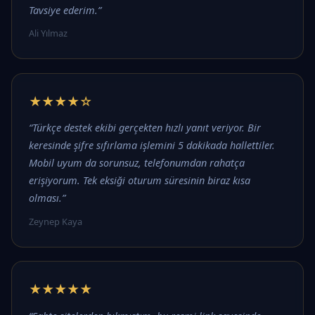
Tavsiye ederim.”
Ali Yılmaz
★★★★☆
“Türkçe destek ekibi gerçekten hızlı yanıt veriyor. Bir
keresinde şifre sıfırlama işlemini 5 dakikada hallettiler.
Mobil uyum da sorunsuz, telefonumdan rahatça
erişiyorum. Tek eksiği oturum süresinin biraz kısa
olması.”
Zeynep Kaya
★★★★★