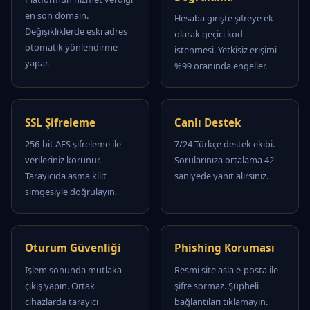
en son domain.
Hesaba girişte şifreye ek
Değişikliklerde eski adres
olarak geçici kod
otomatik yönlendirme
istenmesi. Yetkisiz erişimi
yapar.
%99 oranında engeller.
SSL Şifreleme
Canlı Destek
256-bit AES şifreleme ile
7/24 Türkçe destek ekibi.
verileriniz korunur.
Sorularınıza ortalama 42
Tarayıcıda asma kilit
saniyede yanıt alırsınız.
simgesiyle doğrulayın.
Oturum Güvenliği
Phishing Koruması
İşlem sonunda mutlaka
Resmi site asla e-posta ile
çıkış yapın. Ortak
şifre sormaz. Şüpheli
cihazlarda tarayıcı
bağlantıları tıklamayın.