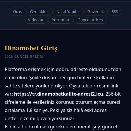
Giriş
Özellikler
Nasıl Yapılır
Güvenlik
SSS
Videolar
Yorumlar
Güncel Adres
Dinamobet Giriş
2026 GÜNCEL ERIŞIM
Platforma erişmek için doğru adreste olduğunuzdan
emin olun. Şöyle düşün: her gün binlerce kullanıcı
sahte sitelere yönlendiriliyor. Oysa tek bir resmi link
var:
https://tr.dinamobetkalite-adresi2.icu
. 256-bit
şifreleme ile verileriniz korunur, oturum açma süresi
ortalama 1.8 saniye. Peki ya siz hâlâ eski adres
defterinize mi güveniyorsunuz?
Elinin altında olması gereken en önemli şey, güncel