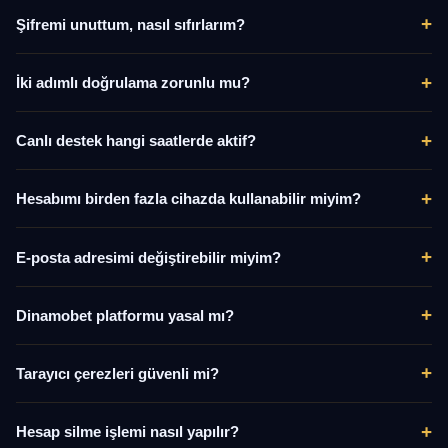
Hiçbir resmi site sizden şifre talep etmez. (63 kelime)
Android için ayrı bir uygulama indirmenize gerek yok.
+
Şifremi unuttum, nasıl sıfırlarım?
Yalnızca halka açık Wi-Fi ağlarında VPN kullanmanızı
Giriş sayfasındaki “Şifremi Unuttum” bağlantısına tıklayın.
öneririz. (61 kelime)
Kayıtlı e-posta adresinize bir sıfırlama linki gönderilir. Link 15
+
İki adımlı doğrulama zorunlu mu?
dakika geçerlidir. Yeni şifreniz en az 8 karakter, bir büyük
Zorunlu değil ancak şiddetle önerilir. Aktif etmek için hesap
harf ve rakam içermelidir. (65 kelime)
ayarlarından “Güvenlik” bölümüne girin. Google
+
Canlı destek hangi saatlerde aktif?
Authenticator veya SMS yöntemlerinden birini seçebilirsiniz.
7 gün 24 saat Türkçe destek hizmeti sunulur. Ortalama yanıt
(63 kelime)
süresi 42 saniye. Hafta sonları da aynı hızda çalışır. Destek
+
Hesabımı birden fazla cihazda kullanabilir miyim?
ekibine ana sayfadaki sohbet penceresinden ulaşabilirsiniz.
Evet, aynı anda farklı cihazlardan giriş yapabilirsiniz. Ancak
(62 kelime)
güvenlik nedeniyle aynı anda 5'ten fazla aktif oturum
+
E-posta adresimi değiştirebilir miyim?
açılmasına izin verilmez. Eski oturumları hesap ayarlarından
Hesap ayarlarından e-posta değişikliği yapabilirsiniz. Yeni
sonlandırabilirsiniz. (63 kelime)
adrese bir doğrulama linki gönderilir. Linke tıklamadan
+
Dinamobet platformu yasal mı?
değişiklik tamamlanmaz. Eski e-posta adresinize de
Platform, yurt dışı lisansına sahip ve Türkiye'de faaliyet
bilgilendirme gider. (64 kelime)
gösteren bir dijital hizmet sağlayıcısıdır. Yerel yasalara uygun
+
Tarayıcı çerezleri güvenli mi?
olarak hizmet sunar. Herhangi bir hukuki sorunuz varsa canlı
Yalnızca oturum yönetimi için gerekli çerezler kullanılır.
destekten bilgi alabilirsiniz. (62 kelime)
Üçüncü taraf izleme çerezleri kullanılmaz. Tarayıcınızın
+
Hesap silme işlemi nasıl yapılır?