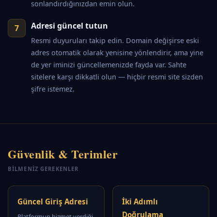
sonlandırdığınızdan emin olun.
Adresi güncel tutun
Resmi duyuruları takip edin. Domain değişirse eski
adres otomatik olarak yenisine yönlendirir, ama yine
de yer iminizi güncellemenizde fayda var. Sahte
sitelere karşı dikkatli olun — hiçbir resmi site sizden
şifre istemez.
Güvenlik & Terimler
BILMENIZ GEREKENLER
Güncel Giriş Adresi
İki Adımlı
Doğrulama
Platformun hizmet verdiği