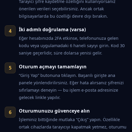
Tarayıcı şifre kaydetme özelliğini kullanıyorsanız
önerilen verileri seçebilirsiniz. Ancak ortak
bilgisayarlarda bu özelliği devre dışı bırakın.
İki adımlı doğrulama (varsa)
Eğer hesabınızda 2FA etkinse, telefonunuza gelen
kodu veya uygulamadaki 6 haneli sayıyı girin. Kod 30
saniye geçerlidir, süre dolarsa yenisi gelir.
Oturum açmayı tamamlayın
“Giriş Yap” butonuna tıklayın. Başarılı girişte ana
panele yönlendirilirsiniz. Eğer hata alırsanız şifrenizi
sıfırlamayı deneyin — bu işlem e-posta adresinize
gelecek linkle yapılır.
Oturumunuzu güvenceye alın
İşleminiz bittiğinde mutlaka “Çıkış” yapın. Özellikle
ortak cihazlarda tarayıcıyı kapatmak yetmez, oturumu