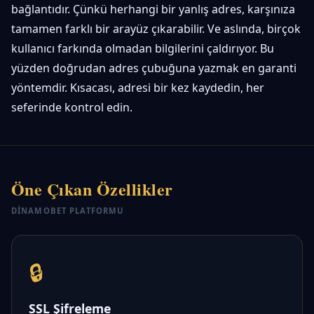
bağlantıdır. Çünkü herhangi bir yanlış adres, karşınıza
tamamen farklı bir arayüz çıkarabilir. Ve aslında, birçok
kullanıcı farkında olmadan bilgilerini çaldırıyor. Bu
yüzden doğrudan adres çubuğuna yazmak en garanti
yöntemdir. Kısacası, adresi bir kez kaydedin, her
seferinde kontrol edin.
Öne Çıkan Özellikler
DINAMOBET PLATFORMU
🔒
SSL Şifreleme