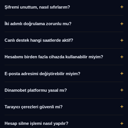
Hiçbir resmi site sizden şifre talep etmez. (63 kelime)
Android için ayrı bir uygulama indirmenize gerek yok.
+
Şifremi unuttum, nasıl sıfırlarım?
Yalnızca halka açık Wi-Fi ağlarında VPN kullanmanızı
Giriş sayfasındaki “Şifremi Unuttum” bağlantısına tıklayın.
öneririz. (61 kelime)
Kayıtlı e-posta adresinize bir sıfırlama linki gönderilir. Link 15
+
İki adımlı doğrulama zorunlu mu?
dakika geçerlidir. Yeni şifreniz en az 8 karakter, bir büyük
Zorunlu değil ancak şiddetle önerilir. Aktif etmek için hesap
harf ve rakam içermelidir. (65 kelime)
ayarlarından “Güvenlik” bölümüne girin. Google
+
Canlı destek hangi saatlerde aktif?
Authenticator veya SMS yöntemlerinden birini seçebilirsiniz.
7 gün 24 saat Türkçe destek hizmeti sunulur. Ortalama yanıt
(63 kelime)
süresi 42 saniye. Hafta sonları da aynı hızda çalışır. Destek
+
Hesabımı birden fazla cihazda kullanabilir miyim?
ekibine ana sayfadaki sohbet penceresinden ulaşabilirsiniz.
Evet, aynı anda farklı cihazlardan giriş yapabilirsiniz. Ancak
(62 kelime)
güvenlik nedeniyle aynı anda 5'ten fazla aktif oturum
+
E-posta adresimi değiştirebilir miyim?
açılmasına izin verilmez. Eski oturumları hesap ayarlarından
Hesap ayarlarından e-posta değişikliği yapabilirsiniz. Yeni
sonlandırabilirsiniz. (63 kelime)
adrese bir doğrulama linki gönderilir. Linke tıklamadan
+
Dinamobet platformu yasal mı?
değişiklik tamamlanmaz. Eski e-posta adresinize de
Platform, yurt dışı lisansına sahip ve Türkiye'de faaliyet
bilgilendirme gider. (64 kelime)
gösteren bir dijital hizmet sağlayıcısıdır. Yerel yasalara uygun
+
Tarayıcı çerezleri güvenli mi?
olarak hizmet sunar. Herhangi bir hukuki sorunuz varsa canlı
Yalnızca oturum yönetimi için gerekli çerezler kullanılır.
destekten bilgi alabilirsiniz. (62 kelime)
Üçüncü taraf izleme çerezleri kullanılmaz. Tarayıcınızın
+
Hesap silme işlemi nasıl yapılır?