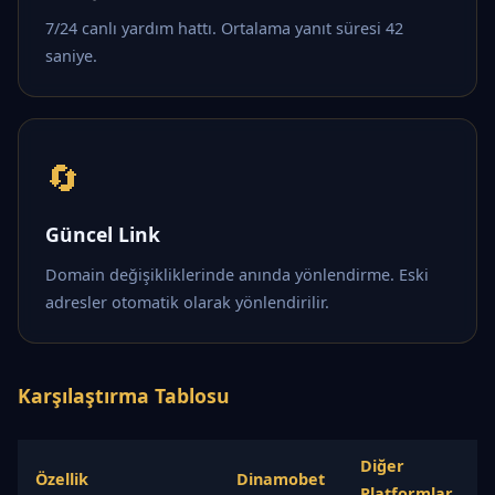
7/24 canlı yardım hattı. Ortalama yanıt süresi 42
saniye.
🔄
Güncel Link
Domain değişikliklerinde anında yönlendirme. Eski
adresler otomatik olarak yönlendirilir.
Karşılaştırma Tablosu
Diğer
Özellik
Dinamobet
Platformlar