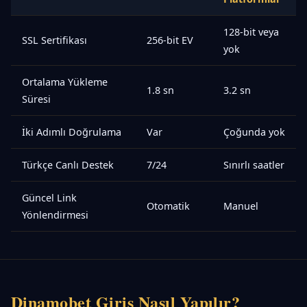
128-bit veya
SSL Sertifikası
256-bit EV
yok
Ortalama Yükleme
1.8 sn
3.2 sn
Süresi
İki Adımlı Doğrulama
Var
Çoğunda yok
Türkçe Canlı Destek
7/24
Sınırlı saatler
Güncel Link
Otomatik
Manuel
Yönlendirmesi
Dinamobet Giriş Nasıl Yapılır?