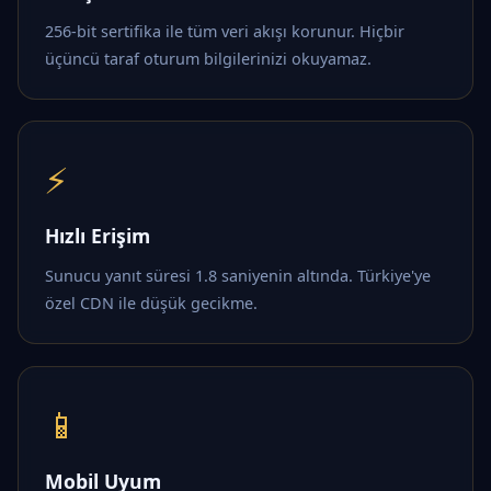
256-bit sertifika ile tüm veri akışı korunur. Hiçbir
üçüncü taraf oturum bilgilerinizi okuyamaz.
⚡
Hızlı Erişim
Sunucu yanıt süresi 1.8 saniyenin altında. Türkiye'ye
özel CDN ile düşük gecikme.
📱
Mobil Uyum