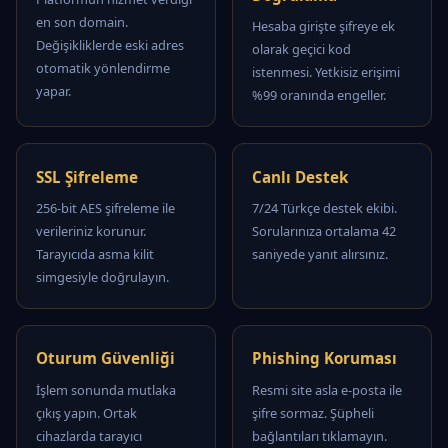
en son domain.
Hesaba girişte şifreye ek
Değişikliklerde eski adres
olarak geçici kod
otomatik yönlendirme
istenmesi. Yetkisiz erişimi
yapar.
%99 oranında engeller.
SSL Şifreleme
Canlı Destek
256-bit AES şifreleme ile
7/24 Türkçe destek ekibi.
verileriniz korunur.
Sorularınıza ortalama 42
Tarayıcıda asma kilit
saniyede yanıt alırsınız.
simgesiyle doğrulayın.
Oturum Güvenliği
Phishing Koruması
İşlem sonunda mutlaka
Resmi site asla e-posta ile
çıkış yapın. Ortak
şifre sormaz. Şüpheli
cihazlarda tarayıcı
bağlantıları tıklamayın.