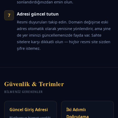
sonlandırdığınızdan emin olun.
Adresi güncel tutun
Resmi duyuruları takip edin. Domain değişirse eski
adres otomatik olarak yenisine yönlendirir, ama yine
de yer iminizi güncellemenizde fayda var. Sahte
sitelere karşı dikkatli olun — hiçbir resmi site sizden
şifre istemez.
Güvenlik & Terimler
BILMENIZ GEREKENLER
Güncel Giriş Adresi
İki Adımlı
Doğrulama
Platformun hizmet verdiği