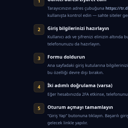
Tarayıcınızın adres çubuğuna
https://tr.
kullanışta kontrol edin — sahte siteler ge
Giriş bilgilerinizi hazırlayın
Kullanıcı adı ve şifrenizi elinizin altında
telefonunuzu da hazırlayın.
Formu doldurun
Ana sayfadaki giriş kutularına bilgileriniz
bu özelliği devre dışı bırakın.
İki adımlı doğrulama (varsa)
Eğer hesabınızda 2FA etkinse, telefonunuz
Oturum açmayı tamamlayın
“Giriş Yap” butonuna tıklayın. Başarılı gir
gelecek linkle yapılır.