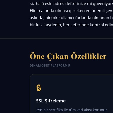
siz hâlâ eski adres defterinize mi güveniyo
Elinin altında olması gereken en önemli şey,
aslında, birçok kullanıcı farkında olmadan 
bir kez kaydedin, her seferinde kontrol edin
Öne Çıkan Özellikler
DINAMOBET PLATFORMU
🔒
SSL Şifreleme
256-bit sertifika ile tüm veri akışı korunur.