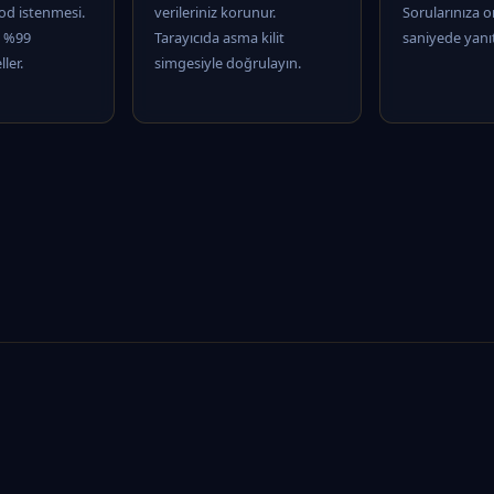
kod istenmesi.
verileriniz korunur.
Sorularınıza 
i %99
Tarayıcıda asma kilit
saniyede yanıt 
ler.
simgesiyle doğrulayın.