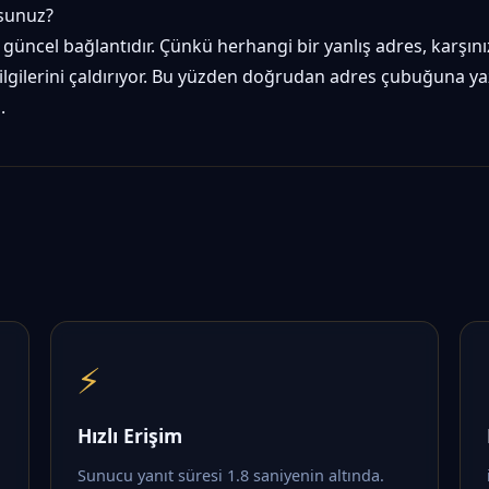
rsunuz?
 güncel bağlantıdır. Çünkü herhangi bir yanlış adres, karşını
bilgilerini çaldırıyor. Bu yüzden doğrudan adres çubuğuna y
.
⚡
Hızlı Erişim
Sunucu yanıt süresi 1.8 saniyenin altında.