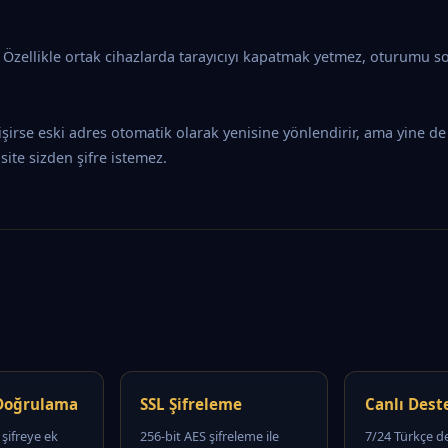
n. Özellikle ortak cihazlarda tarayıcıyı kapatmak yetmez, oturumu 
irse eski adres otomatik olarak yenisine yönlendirir, ama yine de
 site sizden şifre istemez.
 Doğrulama
SSL Şifreleme
Canlı Dest
 şifreye ek
256-bit AES şifreleme ile
7/24 Türkçe de