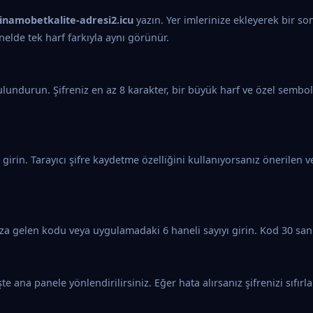
dinamobetkalite-adresi2.icu
yazın. Yer imlerinize ekleyerek bir so
nelde tek harf farkıyla aynı görünür.
 bulundurun. Şifreniz en az 8 karakter, bir büyük harf ve özel sembo
i girin. Tarayıcı şifre kaydetme özelliğini kullanıyorsanız önerilen v
a gelen kodu veya uygulamadaki 6 haneli sayıyı girin. Kod 30 saniye
işte ana panele yönlendirilirsiniz. Eğer hata alırsanız şifrenizi sıf