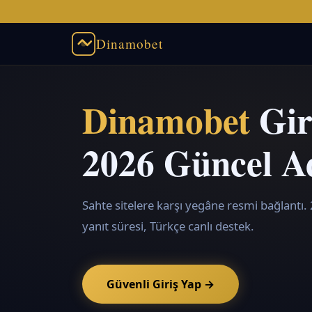
Dinamobet
Dinamobet
Gir
2026 Güncel A
Sahte sitelere karşı yegâne resmi bağlantı. 
yanıt süresi, Türkçe canlı destek.
Güvenli Giriş Yap →