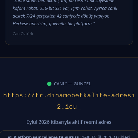
“Sahte sitelerden bıkmıştım, bu resmi link sayesinde
kafam rahat. 256-bit SSL var, içim rahat. Ayrıca canlı
destek 7/24 gerçekten 42 saniyede dönüş yapıyor.
Herkese öneririm, güvenilir bir platform.”
Can Öztürk
CANLI — GÜNCEL
https://tr.dinamobetkalite-adresi
2.icu
_
Eylül 2026 itibarıyla aktif resmi adres
📢
Platform Güncelleme Duyurusu:
1-30 Eylül 2026 tarihleri