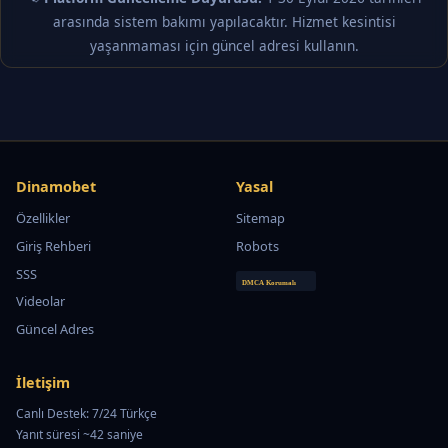
arasında sistem bakımı yapılacaktır. Hizmet kesintisi
yaşanmaması için güncel adresi kullanın.
Dinamobet
Yasal
Özellikler
Sitemap
Giriş Rehberi
Robots
SSS
Videolar
Güncel Adres
İletişim
Canlı Destek: 7/24 Türkçe
Yanıt süresi ~42 saniye