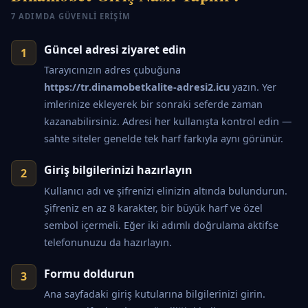
7 ADIMDA GÜVENLI ERIŞIM
Güncel adresi ziyaret edin
Tarayıcınızın adres çubuğuna
https://tr.dinamobetkalite-adresi2.icu
yazın. Yer
imlerinize ekleyerek bir sonraki seferde zaman
kazanabilirsiniz. Adresi her kullanışta kontrol edin —
sahte siteler genelde tek harf farkıyla aynı görünür.
Giriş bilgilerinizi hazırlayın
Kullanıcı adı ve şifrenizi elinizin altında bulundurun.
Şifreniz en az 8 karakter, bir büyük harf ve özel
sembol içermeli. Eğer iki adımlı doğrulama aktifse
telefonunuzu da hazırlayın.
Formu doldurun
Ana sayfadaki giriş kutularına bilgilerinizi girin.