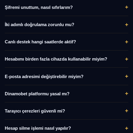
Hiçbir resmi site sizden şifre talep etmez. (63 kelime)
Android için ayrı bir uygulama indirmenize gerek yok.
+
Şifremi unuttum, nasıl sıfırlarım?
Yalnızca halka açık Wi-Fi ağlarında VPN kullanmanızı
Giriş sayfasındaki “Şifremi Unuttum” bağlantısına tıklayın.
öneririz. (61 kelime)
Kayıtlı e-posta adresinize bir sıfırlama linki gönderilir. Link 15
+
İki adımlı doğrulama zorunlu mu?
dakika geçerlidir. Yeni şifreniz en az 8 karakter, bir büyük
Zorunlu değil ancak şiddetle önerilir. Aktif etmek için hesap
harf ve rakam içermelidir. (65 kelime)
ayarlarından “Güvenlik” bölümüne girin. Google
+
Canlı destek hangi saatlerde aktif?
Authenticator veya SMS yöntemlerinden birini seçebilirsiniz.
7 gün 24 saat Türkçe destek hizmeti sunulur. Ortalama yanıt
(63 kelime)
süresi 42 saniye. Hafta sonları da aynı hızda çalışır. Destek
+
Hesabımı birden fazla cihazda kullanabilir miyim?
ekibine ana sayfadaki sohbet penceresinden ulaşabilirsiniz.
Evet, aynı anda farklı cihazlardan giriş yapabilirsiniz. Ancak
(62 kelime)
güvenlik nedeniyle aynı anda 5'ten fazla aktif oturum
+
E-posta adresimi değiştirebilir miyim?
açılmasına izin verilmez. Eski oturumları hesap ayarlarından
Hesap ayarlarından e-posta değişikliği yapabilirsiniz. Yeni
sonlandırabilirsiniz. (63 kelime)
adrese bir doğrulama linki gönderilir. Linke tıklamadan
+
Dinamobet platformu yasal mı?
değişiklik tamamlanmaz. Eski e-posta adresinize de
Platform, yurt dışı lisansına sahip ve Türkiye'de faaliyet
bilgilendirme gider. (64 kelime)
gösteren bir dijital hizmet sağlayıcısıdır. Yerel yasalara uygun
+
Tarayıcı çerezleri güvenli mi?
olarak hizmet sunar. Herhangi bir hukuki sorunuz varsa canlı
Yalnızca oturum yönetimi için gerekli çerezler kullanılır.
destekten bilgi alabilirsiniz. (62 kelime)
Üçüncü taraf izleme çerezleri kullanılmaz. Tarayıcınızın
+
Hesap silme işlemi nasıl yapılır?