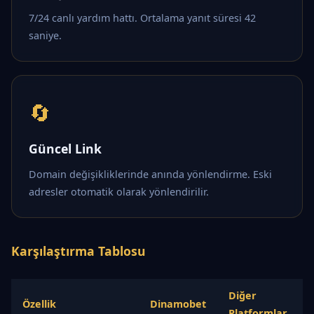
7/24 canlı yardım hattı. Ortalama yanıt süresi 42
saniye.
🔄
Güncel Link
Domain değişikliklerinde anında yönlendirme. Eski
adresler otomatik olarak yönlendirilir.
Karşılaştırma Tablosu
Diğer
Özellik
Dinamobet
Platformlar