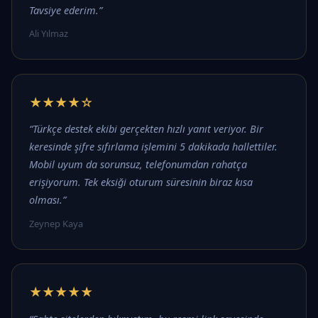
Tavsiye ederim.”
Ali Yılmaz
★★★★☆
“Türkçe destek ekibi gerçekten hızlı yanıt veriyor. Bir
keresinde şifre sıfırlama işlemini 5 dakikada hallettiler.
Mobil uyum da sorunsuz, telefonumdan rahatça
erişiyorum. Tek eksiği oturum süresinin biraz kısa
olması.”
Zeynep Kaya
★★★★★