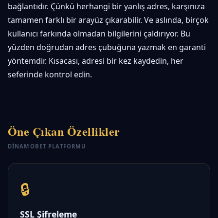
bağlantıdır. Çünkü herhangi bir yanlış adres, karşınıza
tamamen farklı bir arayüz çıkarabilir. Ve aslında, birçok
kullanıcı farkında olmadan bilgilerini çaldırıyor. Bu
yüzden doğrudan adres çubuğuna yazmak en garanti
yöntemdir. Kısacası, adresi bir kez kaydedin, her
seferinde kontrol edin.
Öne Çıkan Özellikler
DINAMOBET PLATFORMU
🔒
SSL Şifreleme