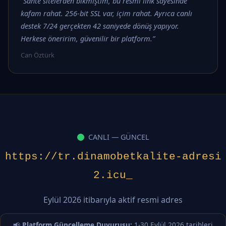
“Sahte sitelerden bıkmıştım, bu resmi link sayesinde
kafam rahat. 256-bit SSL var, içim rahat. Ayrıca canlı
destek 7/24 gerçekten 42 saniyede dönüş yapıyor.
Herkese öneririm, güvenilir bir platform.”
Can Öztürk
CANLI — GÜNCEL
https://tr.dinamobetkalite-adresi
2.icu
_
Eylül 2026 itibarıyla aktif resmi adres
📢
Platform Güncelleme Duyurusu:
1-30 Eylül 2026 tarihleri