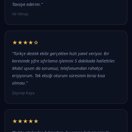
Tavsiye ederim.”
Ali Yılmaz
★★★★☆
“Türkçe destek ekibi gerçekten hızlı yanıt veriyor. Bir
keresinde şifre sıfırlama işlemini 5 dakikada hallettiler.
Mobil uyum da sorunsuz, telefonumdan rahatça
erişiyorum. Tek eksiği oturum süresinin biraz kısa
olması.”
Zeynep Kaya
★★★★★