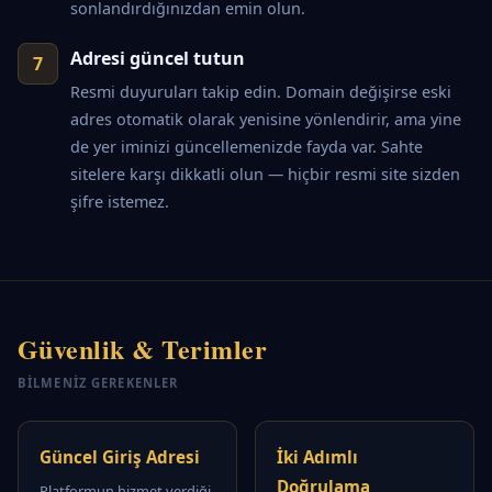
sonlandırdığınızdan emin olun.
Adresi güncel tutun
Resmi duyuruları takip edin. Domain değişirse eski
adres otomatik olarak yenisine yönlendirir, ama yine
de yer iminizi güncellemenizde fayda var. Sahte
sitelere karşı dikkatli olun — hiçbir resmi site sizden
şifre istemez.
Güvenlik & Terimler
BILMENIZ GEREKENLER
Güncel Giriş Adresi
İki Adımlı
Doğrulama
Platformun hizmet verdiği