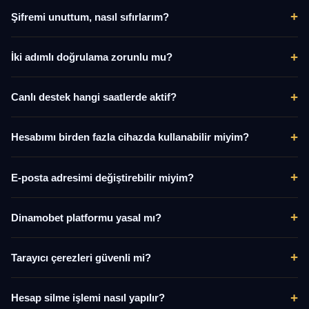
Hiçbir resmi site sizden şifre talep etmez. (63 kelime)
Android için ayrı bir uygulama indirmenize gerek yok.
+
Şifremi unuttum, nasıl sıfırlarım?
Yalnızca halka açık Wi-Fi ağlarında VPN kullanmanızı
Giriş sayfasındaki “Şifremi Unuttum” bağlantısına tıklayın.
öneririz. (61 kelime)
Kayıtlı e-posta adresinize bir sıfırlama linki gönderilir. Link 15
+
İki adımlı doğrulama zorunlu mu?
dakika geçerlidir. Yeni şifreniz en az 8 karakter, bir büyük
Zorunlu değil ancak şiddetle önerilir. Aktif etmek için hesap
harf ve rakam içermelidir. (65 kelime)
ayarlarından “Güvenlik” bölümüne girin. Google
+
Canlı destek hangi saatlerde aktif?
Authenticator veya SMS yöntemlerinden birini seçebilirsiniz.
7 gün 24 saat Türkçe destek hizmeti sunulur. Ortalama yanıt
(63 kelime)
süresi 42 saniye. Hafta sonları da aynı hızda çalışır. Destek
+
Hesabımı birden fazla cihazda kullanabilir miyim?
ekibine ana sayfadaki sohbet penceresinden ulaşabilirsiniz.
Evet, aynı anda farklı cihazlardan giriş yapabilirsiniz. Ancak
(62 kelime)
güvenlik nedeniyle aynı anda 5'ten fazla aktif oturum
+
E-posta adresimi değiştirebilir miyim?
açılmasına izin verilmez. Eski oturumları hesap ayarlarından
Hesap ayarlarından e-posta değişikliği yapabilirsiniz. Yeni
sonlandırabilirsiniz. (63 kelime)
adrese bir doğrulama linki gönderilir. Linke tıklamadan
+
Dinamobet platformu yasal mı?
değişiklik tamamlanmaz. Eski e-posta adresinize de
Platform, yurt dışı lisansına sahip ve Türkiye'de faaliyet
bilgilendirme gider. (64 kelime)
gösteren bir dijital hizmet sağlayıcısıdır. Yerel yasalara uygun
+
Tarayıcı çerezleri güvenli mi?
olarak hizmet sunar. Herhangi bir hukuki sorunuz varsa canlı
Yalnızca oturum yönetimi için gerekli çerezler kullanılır.
destekten bilgi alabilirsiniz. (62 kelime)
Üçüncü taraf izleme çerezleri kullanılmaz. Tarayıcınızın
+
Hesap silme işlemi nasıl yapılır?