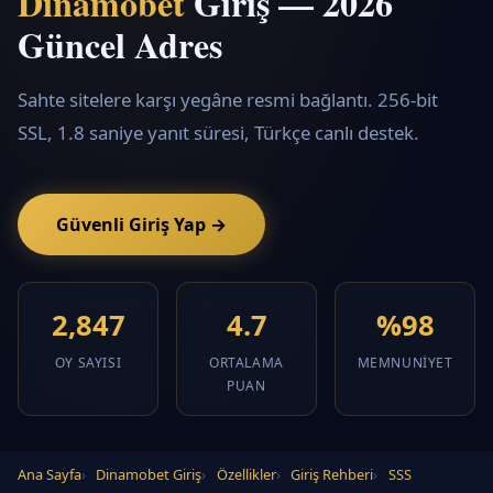
Dinamobet
Giriş — 2026
Güncel Adres
Sahte sitelere karşı yegâne resmi bağlantı. 256-bit
SSL, 1.8 saniye yanıt süresi, Türkçe canlı destek.
Güvenli Giriş Yap →
2,847
4.7
%98
OY SAYISI
ORTALAMA
MEMNUNIYET
PUAN
Ana Sayfa
Dinamobet Giriş
Özellikler
Giriş Rehberi
SSS