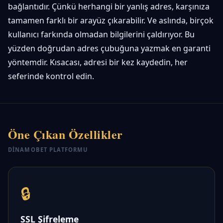
bağlantıdır. Çünkü herhangi bir yanlış adres, karşınıza
tamamen farklı bir arayüz çıkarabilir. Ve aslında, birçok
kullanıcı farkında olmadan bilgilerini çaldırıyor. Bu
yüzden doğrudan adres çubuğuna yazmak en garanti
yöntemdir. Kısacası, adresi bir kez kaydedin, her
seferinde kontrol edin.
Öne Çıkan Özellikler
DINAMOBET PLATFORMU
🔒
SSL Şifreleme