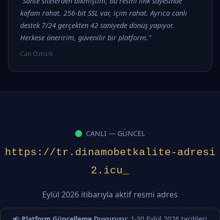
“Sahte sitelerden bıkmıştım, bu resmi link sayesinde
kafam rahat. 256-bit SSL var, içim rahat. Ayrıca canlı
destek 7/24 gerçekten 42 saniyede dönüş yapıyor.
Herkese öneririm, güvenilir bir platform.”
Can Öztürk
CANLI — GÜNCEL
https://tr.dinamobetkalite-adresi
2.icu
_
Eylül 2026 itibarıyla aktif resmi adres
📢
Platform Güncelleme Duyurusu:
1-30 Eylül 2026 tarihleri