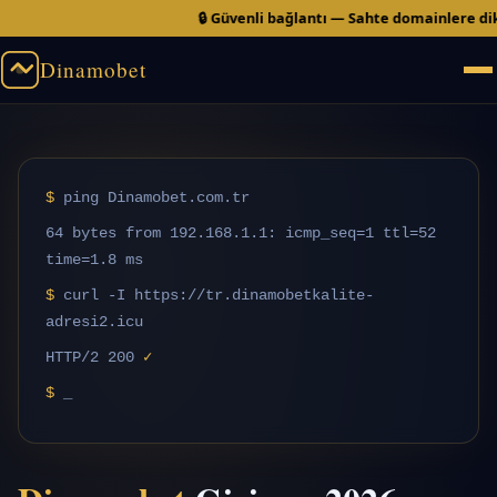
🔒 Güvenli bağlantı — Sahte domainlere dikkat! —
Dinamobet
$
ping Dinamobet.com.tr
64 bytes from 192.168.1.1: icmp_seq=1 ttl=52
time=1.8 ms
$
curl -I https://tr.dinamobetkalite-
adresi2.icu
HTTP/2 200
✓
$
_