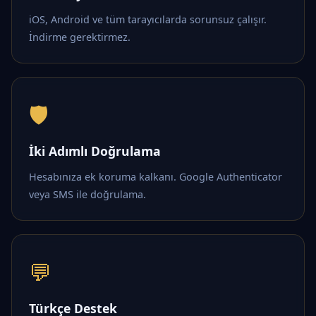
iOS, Android ve tüm tarayıcılarda sorunsuz çalışır.
İndirme gerektirmez.
🛡️
İki Adımlı Doğrulama
Hesabınıza ek koruma kalkanı. Google Authenticator
veya SMS ile doğrulama.
💬
Türkçe Destek