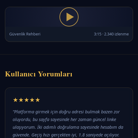
Güvenlik Rehberi
3:15 · 2.340 izlenme
Kullanıcı Yorumları
★★★★★
“Platforma girmek için doğru adresi bulmak bazen zor
oluyordu, bu sayfa sayesinde her zaman güncel linke
ulaşıyorum. İki adımlı doğrulama sayesinde hesabım da
güvende. Geçiş hızı gerçekten iyi, 1.8 saniyede açılıyor.