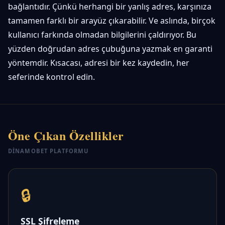
bağlantıdır. Çünkü herhangi bir yanlış adres, karşınıza
tamamen farklı bir arayüz çıkarabilir. Ve aslında, birçok
kullanıcı farkında olmadan bilgilerini çaldırıyor. Bu
yüzden doğrudan adres çubuğuna yazmak en garanti
yöntemdir. Kısacası, adresi bir kez kaydedin, her
seferinde kontrol edin.
Öne Çıkan Özellikler
DINAMOBET PLATFORMU
🔒
SSL Şifreleme