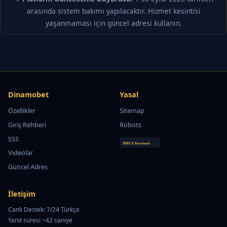
arasında sistem bakımı yapılacaktır. Hizmet kesintisi
yaşanmaması için güncel adresi kullanın.
Dinamobet
Yasal
Özellikler
Sitemap
Giriş Rehberi
Robots
SSS
Videolar
Güncel Adres
İletişim
Canlı Destek: 7/24 Türkçe
Yanıt süresi ~42 saniye