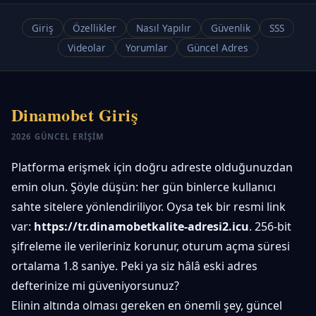
Giriş
Özellikler
Nasıl Yapılır
Güvenlik
SSS
Videolar
Yorumlar
Güncel Adres
Dinamobet Giriş
2026 GÜNCEL ERIŞIM
Platforma erişmek için doğru adreste olduğunuzdan
emin olun. Şöyle düşün: her gün binlerce kullanıcı
sahte sitelere yönlendiriliyor. Oysa tek bir resmi link
var:
https://tr.dinamobetkalite-adresi2.icu
. 256-bit
şifreleme ile verileriniz korunur, oturum açma süresi
ortalama 1.8 saniye. Peki ya siz hâlâ eski adres
defterinize mi güveniyorsunuz?
Elinin altında olması gereken en önemli şey, güncel