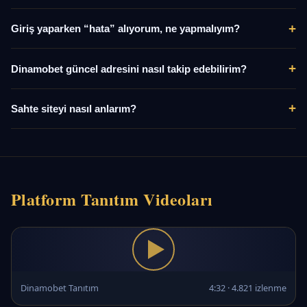
gizlilik ayarlarından çerezleri silebilir veya engelleyebilirsiniz,
Canlı destek ekibine başvurarak hesabınızı sildirebilirsiniz.
bu durumda bazı özellikler çalışmayabilir. (65 kelime)
Kimlik doğrulaması için kayıtlı e-posta adresinizden talep
+
Giriş yaparken “hata” alıyorum, ne yapmalıyım?
göndermeniz gerekir. Silme işlemi 24 saat içinde tamamlanır,
Önce internet bağlantınızı kontrol edin. Tarayıcı önbelleğini
verileriniz yedeklenmez. (63 kelime)
temizleyin ve çerezleri silin. Hâlâ açılmazsa farklı bir tarayıcı
+
Dinamobet güncel adresini nasıl takip edebilirim?
deneyin. Sorun devam ederse canlı destek ekibi 42 saniye
Resmi Telegram kanalı ve Twitter hesabı üzerinden anlık
içinde size yardımcı olacaktır. (64 kelime)
duyurular yapılır. Ayrıca bu sayfadaki “Güncel Adres” bölümü
+
Sahte siteyi nasıl anlarım?
her zaman en son linki gösterir. Yer imlerinize ekleyin ve sık
Adres çubuğunda asma kilit simgesi yoksa orijinal değildir.
sık kontrol edin. (62 kelime)
Domain adında fazladan harf veya tire olabilir. Resmi site
asla sizden şifre istemez. Ayrıca sayfanın alt kısmında DMCA
badge'i bulunur. (62 kelime)
Platform Tanıtım Videoları
Dinamobet Tanıtım
4:32 · 4.821 izlenme