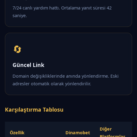
7/24 canlı yardım hattı. Ortalama yanıt süresi 42
saniye.
🔄
Güncel Link
Domain değişikliklerinde anında yönlendirme. Eski
adresler otomatik olarak yönlendirilir.
Karşılaştırma Tablosu
Diğer
Özellik
Dinamobet
Platformlar