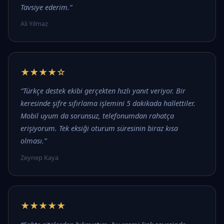
Tavsiye ederim.”
Ali Yılmaz
★★★★☆
“Türkçe destek ekibi gerçekten hızlı yanıt veriyor. Bir
keresinde şifre sıfırlama işlemini 5 dakikada hallettiler.
Mobil uyum da sorunsuz, telefonumdan rahatça
erişiyorum. Tek eksiği oturum süresinin biraz kısa
olması.”
Zeynep Kaya
★★★★★