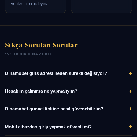
verilerini temizleyin.
Sıkça Sorulan Sorular
15 SORUDA DINAMOBET
+
Dinamobet giriş adresi neden sürekli değişiyor?
Türkiye'deki internet düzenlemeleri nedeniyle platformlar
zaman zaman domain değiştirmek zorunda kalıyor. Bu
+
Hesabım çalınırsa ne yapmalıyım?
tamamen yasal bir önlem. Eski adresler genellikle bir süre
Öncelikle şifrenizi hemen değiştirin. Canlı destek ekibine
daha yönlendirme yapar, ancak 30 gün içinde kullanım dışı
durumu bildirin, hesabınızı geçici olarak dondururlar. İki
+
Dinamobet güncel linkine nasıl güvenebilirim?
kalır. En güncel adresi resmi kanallardan takip edebilirsiniz.
adımlı doğrulama aktifse ek güvence sağlar. Şüpheli giriş
Adres çubuğunda asma kilit simgesi ve “https://” ibaresini
(68 kelime)
denemelerini e-posta bildirimlerinden kontrol edin. (62
kontrol edin. Bizim sitemiz 256-bit SSL sertifikasına sahip.
+
Mobil cihazdan giriş yapmak güvenli mi?
kelime)
Ayrıca DMCA koruma badge'ini footer'da görebilirsiniz.
Evet, mobil tarayıcılar da aynı SSL korumasını sağlar. iOS ve