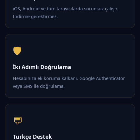
iOS, Android ve tüm tarayıcılarda sorunsuz çalışır.
İndirme gerektirmez.
🛡️
İki Adımlı Doğrulama
Hesabınıza ek koruma kalkanı. Google Authenticator
veya SMS ile doğrulama.
💬
Türkçe Destek