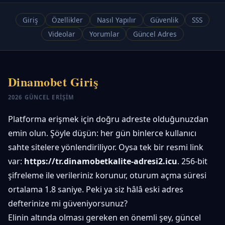
Giriş
Özellikler
Nasıl Yapılır
Güvenlik
SSS
Videolar
Yorumlar
Güncel Adres
Dinamobet Giriş
2026 GÜNCEL ERIŞIM
Platforma erişmek için doğru adreste olduğunuzdan
emin olun. Şöyle düşün: her gün binlerce kullanıcı
sahte sitelere yönlendiriliyor. Oysa tek bir resmi link
var:
https://tr.dinamobetkalite-adresi2.icu
. 256-bit
şifreleme ile verileriniz korunur, oturum açma süresi
ortalama 1.8 saniye. Peki ya siz hâlâ eski adres
defterinize mi güveniyorsunuz?
Elinin altında olması gereken en önemli şey, güncel