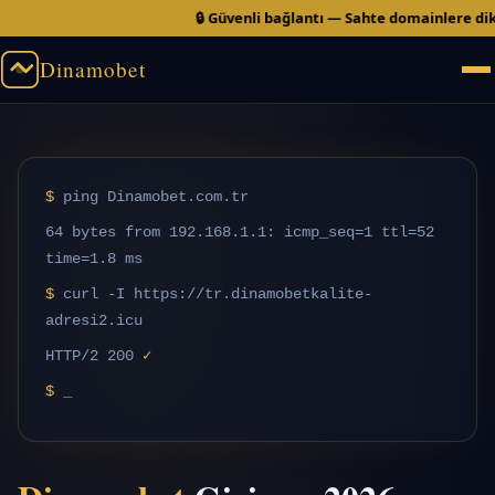
🔒 Güvenli bağlantı — Sahte domainlere dikkat! —
Dinamobet
$
ping Dinamobet.com.tr
64 bytes from 192.168.1.1: icmp_seq=1 ttl=52
time=1.8 ms
$
curl -I https://tr.dinamobetkalite-
adresi2.icu
HTTP/2 200
✓
$
_