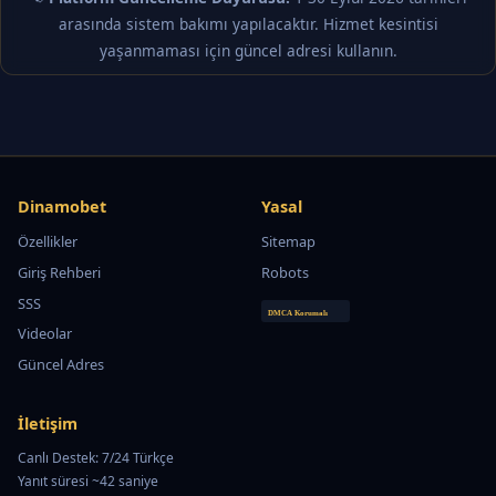
arasında sistem bakımı yapılacaktır. Hizmet kesintisi
yaşanmaması için güncel adresi kullanın.
Dinamobet
Yasal
Özellikler
Sitemap
Giriş Rehberi
Robots
SSS
Videolar
Güncel Adres
İletişim
Canlı Destek: 7/24 Türkçe
Yanıt süresi ~42 saniye