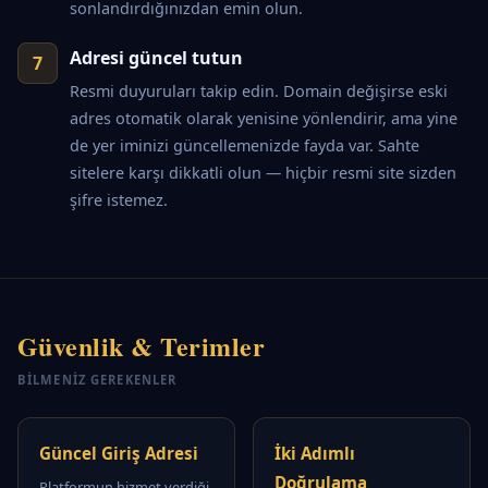
sonlandırdığınızdan emin olun.
Adresi güncel tutun
Resmi duyuruları takip edin. Domain değişirse eski
adres otomatik olarak yenisine yönlendirir, ama yine
de yer iminizi güncellemenizde fayda var. Sahte
sitelere karşı dikkatli olun — hiçbir resmi site sizden
şifre istemez.
Güvenlik & Terimler
BILMENIZ GEREKENLER
Güncel Giriş Adresi
İki Adımlı
Doğrulama
Platformun hizmet verdiği