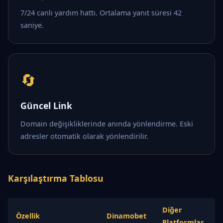
7/24 canlı yardım hattı. Ortalama yanıt süresi 42
saniye.
🔄
Güncel Link
Domain değişikliklerinde anında yönlendirme. Eski
adresler otomatik olarak yönlendirilir.
Karşılaştırma Tablosu
Diğer
Özellik
Dinamobet
Platformlar