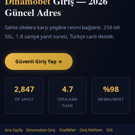
Dinamobet
Giriş — 2026
Güncel Adres
Sahte sitelere karşı yegâne resmi bağlantı. 256-bit
SSL, 1.8 saniye yanıt süresi, Türkçe canlı destek.
Güvenli Giriş Yap →
2,847
4.7
%98
OY SAYISI
ORTALAMA
MEMNUNIYET
PUAN
Ana Sayfa
Dinamobet Giriş
Özellikler
Giriş Rehberi
SSS