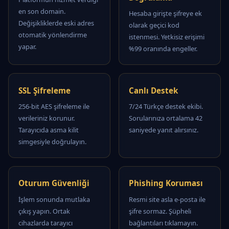
en son domain.
Hesaba girişte şifreye ek
Değişikliklerde eski adres
olarak geçici kod
otomatik yönlendirme
istenmesi. Yetkisiz erişimi
yapar.
%99 oranında engeller.
SSL Şifreleme
Canlı Destek
256-bit AES şifreleme ile
7/24 Türkçe destek ekibi.
verileriniz korunur.
Sorularınıza ortalama 42
Tarayıcıda asma kilit
saniyede yanıt alırsınız.
simgesiyle doğrulayın.
Oturum Güvenliği
Phishing Koruması
İşlem sonunda mutlaka
Resmi site asla e-posta ile
çıkış yapın. Ortak
şifre sormaz. Şüpheli
cihazlarda tarayıcı
bağlantıları tıklamayın.