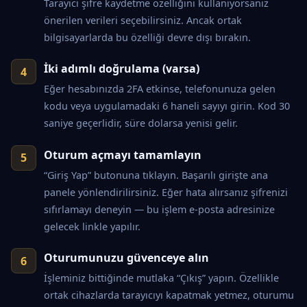
Tarayıcı şifre kaydetme özelliğini kullanıyorsanız
önerilen verileri seçebilirsiniz. Ancak ortak
bilgisayarlarda bu özelliği devre dışı bırakın.
İki adımlı doğrulama (varsa)
Eğer hesabınızda 2FA etkinse, telefonunuza gelen
kodu veya uygulamadaki 6 haneli sayıyı girin. Kod 30
saniye geçerlidir, süre dolarsa yenisi gelir.
Oturum açmayı tamamlayın
“Giriş Yap” butonuna tıklayın. Başarılı girişte ana
panele yönlendirilirsiniz. Eğer hata alırsanız şifrenizi
sıfırlamayı deneyin — bu işlem e-posta adresinize
gelecek linkle yapılır.
Oturumunuzu güvenceye alın
İşleminiz bittiğinde mutlaka “Çıkış” yapın. Özellikle
ortak cihazlarda tarayıcıyı kapatmak yetmez, oturumu