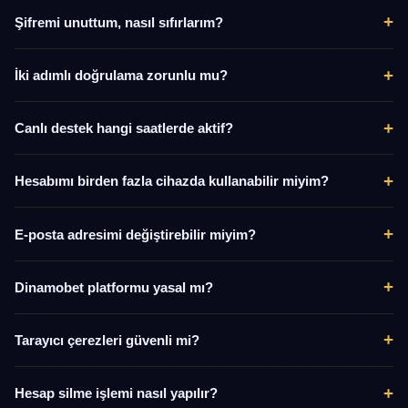
Hiçbir resmi site sizden şifre talep etmez. (63 kelime)
Android için ayrı bir uygulama indirmenize gerek yok.
+
Şifremi unuttum, nasıl sıfırlarım?
Yalnızca halka açık Wi-Fi ağlarında VPN kullanmanızı
Giriş sayfasındaki “Şifremi Unuttum” bağlantısına tıklayın.
öneririz. (61 kelime)
Kayıtlı e-posta adresinize bir sıfırlama linki gönderilir. Link 15
+
İki adımlı doğrulama zorunlu mu?
dakika geçerlidir. Yeni şifreniz en az 8 karakter, bir büyük
Zorunlu değil ancak şiddetle önerilir. Aktif etmek için hesap
harf ve rakam içermelidir. (65 kelime)
ayarlarından “Güvenlik” bölümüne girin. Google
+
Canlı destek hangi saatlerde aktif?
Authenticator veya SMS yöntemlerinden birini seçebilirsiniz.
7 gün 24 saat Türkçe destek hizmeti sunulur. Ortalama yanıt
(63 kelime)
süresi 42 saniye. Hafta sonları da aynı hızda çalışır. Destek
+
Hesabımı birden fazla cihazda kullanabilir miyim?
ekibine ana sayfadaki sohbet penceresinden ulaşabilirsiniz.
Evet, aynı anda farklı cihazlardan giriş yapabilirsiniz. Ancak
(62 kelime)
güvenlik nedeniyle aynı anda 5'ten fazla aktif oturum
+
E-posta adresimi değiştirebilir miyim?
açılmasına izin verilmez. Eski oturumları hesap ayarlarından
Hesap ayarlarından e-posta değişikliği yapabilirsiniz. Yeni
sonlandırabilirsiniz. (63 kelime)
adrese bir doğrulama linki gönderilir. Linke tıklamadan
+
Dinamobet platformu yasal mı?
değişiklik tamamlanmaz. Eski e-posta adresinize de
Platform, yurt dışı lisansına sahip ve Türkiye'de faaliyet
bilgilendirme gider. (64 kelime)
gösteren bir dijital hizmet sağlayıcısıdır. Yerel yasalara uygun
+
Tarayıcı çerezleri güvenli mi?
olarak hizmet sunar. Herhangi bir hukuki sorunuz varsa canlı
Yalnızca oturum yönetimi için gerekli çerezler kullanılır.
destekten bilgi alabilirsiniz. (62 kelime)
Üçüncü taraf izleme çerezleri kullanılmaz. Tarayıcınızın
+
Hesap silme işlemi nasıl yapılır?