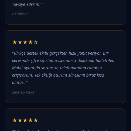
Tavsiye ederim.”
Ali Yılmaz
★★★★☆
“Türkçe destek ekibi gerçekten hızlı yanıt veriyor. Bir
keresinde şifre sıfırlama işlemini 5 dakikada hallettiler.
Mobil uyum da sorunsuz, telefonumdan rahatça
erişiyorum. Tek eksiği oturum süresinin biraz kısa
olması.”
Zeynep Kaya
★★★★★