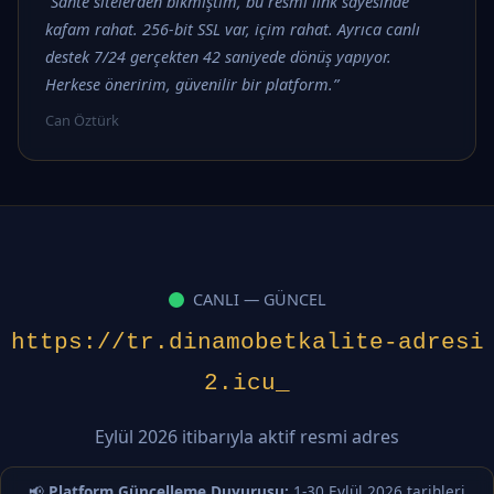
“Sahte sitelerden bıkmıştım, bu resmi link sayesinde
kafam rahat. 256-bit SSL var, içim rahat. Ayrıca canlı
destek 7/24 gerçekten 42 saniyede dönüş yapıyor.
Herkese öneririm, güvenilir bir platform.”
Can Öztürk
CANLI — GÜNCEL
https://tr.dinamobetkalite-adresi
2.icu
_
Eylül 2026 itibarıyla aktif resmi adres
📢
Platform Güncelleme Duyurusu:
1-30 Eylül 2026 tarihleri