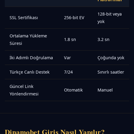
128-bit veya
SSL Sertifikası
256-bit EV
yok
Ortalama Yükleme
1.8 sn
3.2 sn
Süresi
İki Adımlı Doğrulama
Var
Çoğunda yok
Türkçe Canlı Destek
7/24
Sınırlı saatler
Güncel Link
Otomatik
Manuel
Yönlendirmesi
Dinamobet Giriş Nasıl Yapılır?