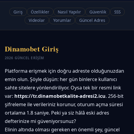
Giriş
Özellikler
Nasıl Yapılır
Güvenlik
SSS
Videolar
Yorumlar
Güncel Adres
Dinamobet Giriş
2026 GÜNCEL ERIŞIM
Platforma erişmek için doğru adreste olduğunuzdan
emin olun. Şöyle düşün: her gün binlerce kullanıcı
sahte sitelere yönlendiriliyor. Oysa tek bir resmi link
var:
https://tr.dinamobetkalite-adresi2.icu
. 256-bit
şifreleme ile verileriniz korunur, oturum açma süresi
ortalama 1.8 saniye. Peki ya siz hâlâ eski adres
defterinize mi güveniyorsunuz?
Elinin altında olması gereken en önemli şey, güncel