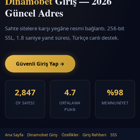
Dinamobet
Giriş — 2026
Güncel Adres
Sahte sitelere karşı yegâne resmi bağlantı. 256-bit
SSL, 1.8 saniye yanıt süresi, Türkçe canlı destek.
Güvenli Giriş Yap →
2,847
4.7
%98
OY SAYISI
ORTALAMA
MEMNUNIYET
PUAN
Ana Sayfa
Dinamobet Giriş
Özellikler
Giriş Rehberi
SSS