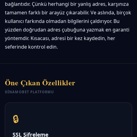
bağlantıdır. Çünkü herhangi bir yanlış adres, karşınıza
tamamen farklı bir arayüz çıkarabilir. Ve aslında, birçok
kullanıcı farkında olmadan bilgilerini çaldırıyor. Bu
yüzden doğrudan adres çubuğuna yazmak en garanti
yöntemdir. Kısacası, adresi bir kez kaydedin, her
seferinde kontrol edin.
Öne Çıkan Özellikler
DINAMOBET PLATFORMU
🔒
SSL Şifreleme