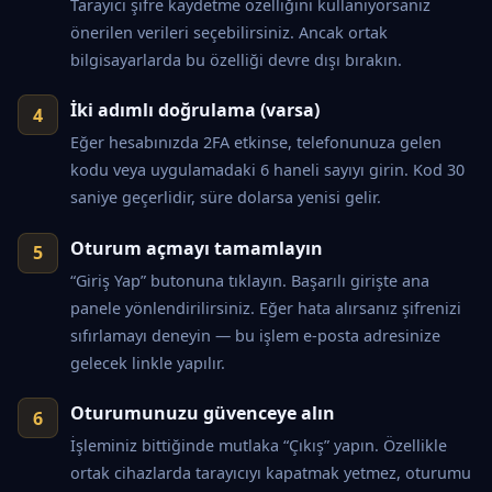
Tarayıcı şifre kaydetme özelliğini kullanıyorsanız
önerilen verileri seçebilirsiniz. Ancak ortak
bilgisayarlarda bu özelliği devre dışı bırakın.
İki adımlı doğrulama (varsa)
Eğer hesabınızda 2FA etkinse, telefonunuza gelen
kodu veya uygulamadaki 6 haneli sayıyı girin. Kod 30
saniye geçerlidir, süre dolarsa yenisi gelir.
Oturum açmayı tamamlayın
“Giriş Yap” butonuna tıklayın. Başarılı girişte ana
panele yönlendirilirsiniz. Eğer hata alırsanız şifrenizi
sıfırlamayı deneyin — bu işlem e-posta adresinize
gelecek linkle yapılır.
Oturumunuzu güvenceye alın
İşleminiz bittiğinde mutlaka “Çıkış” yapın. Özellikle
ortak cihazlarda tarayıcıyı kapatmak yetmez, oturumu