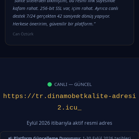
“Sahte sitelerden bıkmıştım, bu resmi link sayesinde
kafam rahat. 256-bit SSL var, içim rahat. Ayrıca canlı
destek 7/24 gerçekten 42 saniyede dönüş yapıyor.
Herkese öneririm, güvenilir bir platform.”
Can Öztürk
CANLI — GÜNCEL
https://tr.dinamobetkalite-adresi
2.icu
_
Eylül 2026 itibarıyla aktif resmi adres
📢
Platform Güncelleme Duyurusu:
1-30 Eylül 2026 tarihleri