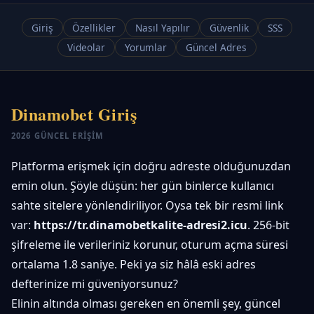
Giriş
Özellikler
Nasıl Yapılır
Güvenlik
SSS
Videolar
Yorumlar
Güncel Adres
Dinamobet Giriş
2026 GÜNCEL ERIŞIM
Platforma erişmek için doğru adreste olduğunuzdan
emin olun. Şöyle düşün: her gün binlerce kullanıcı
sahte sitelere yönlendiriliyor. Oysa tek bir resmi link
var:
https://tr.dinamobetkalite-adresi2.icu
. 256-bit
şifreleme ile verileriniz korunur, oturum açma süresi
ortalama 1.8 saniye. Peki ya siz hâlâ eski adres
defterinize mi güveniyorsunuz?
Elinin altında olması gereken en önemli şey, güncel