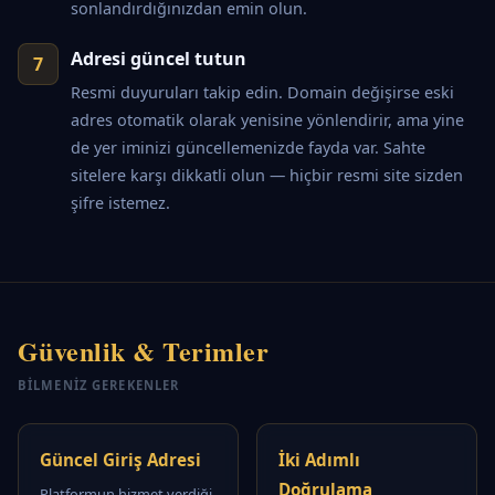
sonlandırdığınızdan emin olun.
Adresi güncel tutun
Resmi duyuruları takip edin. Domain değişirse eski
adres otomatik olarak yenisine yönlendirir, ama yine
de yer iminizi güncellemenizde fayda var. Sahte
sitelere karşı dikkatli olun — hiçbir resmi site sizden
şifre istemez.
Güvenlik & Terimler
BILMENIZ GEREKENLER
Güncel Giriş Adresi
İki Adımlı
Doğrulama
Platformun hizmet verdiği