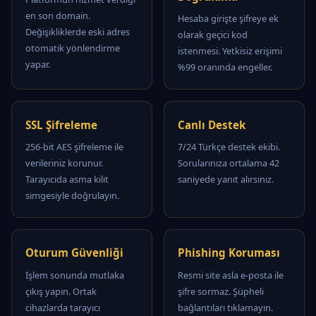
en son domain.
Hesaba girişte şifreye ek
Değişikliklerde eski adres
olarak geçici kod
otomatik yönlendirme
istenmesi. Yetkisiz erişimi
yapar.
%99 oranında engeller.
SSL Şifreleme
Canlı Destek
256-bit AES şifreleme ile
7/24 Türkçe destek ekibi.
verileriniz korunur.
Sorularınıza ortalama 42
Tarayıcıda asma kilit
saniyede yanıt alırsınız.
simgesiyle doğrulayın.
Oturum Güvenliği
Phishing Koruması
İşlem sonunda mutlaka
Resmi site asla e-posta ile
çıkış yapın. Ortak
şifre sormaz. Şüpheli
cihazlarda tarayıcı
bağlantıları tıklamayın.