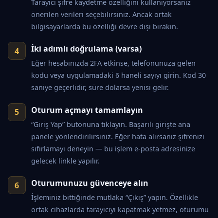
Tarayıcı şifre kaydetme özelliğini kullanıyorsanız
önerilen verileri seçebilirsiniz. Ancak ortak
bilgisayarlarda bu özelliği devre dışı bırakın.
İki adımlı doğrulama (varsa)
Eğer hesabınızda 2FA etkinse, telefonunuza gelen
kodu veya uygulamadaki 6 haneli sayıyı girin. Kod 30
saniye geçerlidir, süre dolarsa yenisi gelir.
Oturum açmayı tamamlayın
“Giriş Yap” butonuna tıklayın. Başarılı girişte ana
panele yönlendirilirsiniz. Eğer hata alırsanız şifrenizi
sıfırlamayı deneyin — bu işlem e-posta adresinize
gelecek linkle yapılır.
Oturumunuzu güvenceye alın
İşleminiz bittiğinde mutlaka “Çıkış” yapın. Özellikle
ortak cihazlarda tarayıcıyı kapatmak yetmez, oturumu