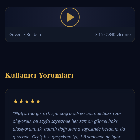
Güvenlik Rehberi
3:15 · 2.340 izlenme
Kullanıcı Yorumları
★★★★★
“Platforma girmek için doğru adresi bulmak bazen zor
oluyordu, bu sayfa sayesinde her zaman güncel linke
ulaşıyorum. İki adımlı doğrulama sayesinde hesabım da
güvende. Geçiş hızı gerçekten iyi, 1.8 saniyede açılıyor.