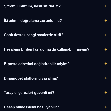
Hiçbir resmi site sizden şifre talep etmez. (63 kelime)
Android için ayrı bir uygulama indirmenize gerek yok.
+
Şifremi unuttum, nasıl sıfırlarım?
Yalnızca halka açık Wi-Fi ağlarında VPN kullanmanızı
Giriş sayfasındaki “Şifremi Unuttum” bağlantısına tıklayın.
öneririz. (61 kelime)
Kayıtlı e-posta adresinize bir sıfırlama linki gönderilir. Link 15
+
İki adımlı doğrulama zorunlu mu?
dakika geçerlidir. Yeni şifreniz en az 8 karakter, bir büyük
Zorunlu değil ancak şiddetle önerilir. Aktif etmek için hesap
harf ve rakam içermelidir. (65 kelime)
ayarlarından “Güvenlik” bölümüne girin. Google
+
Canlı destek hangi saatlerde aktif?
Authenticator veya SMS yöntemlerinden birini seçebilirsiniz.
7 gün 24 saat Türkçe destek hizmeti sunulur. Ortalama yanıt
(63 kelime)
süresi 42 saniye. Hafta sonları da aynı hızda çalışır. Destek
+
Hesabımı birden fazla cihazda kullanabilir miyim?
ekibine ana sayfadaki sohbet penceresinden ulaşabilirsiniz.
Evet, aynı anda farklı cihazlardan giriş yapabilirsiniz. Ancak
(62 kelime)
güvenlik nedeniyle aynı anda 5'ten fazla aktif oturum
+
E-posta adresimi değiştirebilir miyim?
açılmasına izin verilmez. Eski oturumları hesap ayarlarından
Hesap ayarlarından e-posta değişikliği yapabilirsiniz. Yeni
sonlandırabilirsiniz. (63 kelime)
adrese bir doğrulama linki gönderilir. Linke tıklamadan
+
Dinamobet platformu yasal mı?
değişiklik tamamlanmaz. Eski e-posta adresinize de
Platform, yurt dışı lisansına sahip ve Türkiye'de faaliyet
bilgilendirme gider. (64 kelime)
gösteren bir dijital hizmet sağlayıcısıdır. Yerel yasalara uygun
+
Tarayıcı çerezleri güvenli mi?
olarak hizmet sunar. Herhangi bir hukuki sorunuz varsa canlı
Yalnızca oturum yönetimi için gerekli çerezler kullanılır.
destekten bilgi alabilirsiniz. (62 kelime)
Üçüncü taraf izleme çerezleri kullanılmaz. Tarayıcınızın
+
Hesap silme işlemi nasıl yapılır?