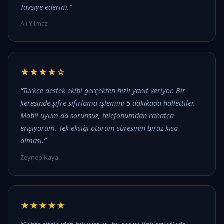
Tavsiye ederim.”
Ali Yılmaz
★★★★☆
“Türkçe destek ekibi gerçekten hızlı yanıt veriyor. Bir
keresinde şifre sıfırlama işlemini 5 dakikada hallettiler.
Mobil uyum da sorunsuz, telefonumdan rahatça
erişiyorum. Tek eksiği oturum süresinin biraz kısa
olması.”
Zeynep Kaya
★★★★★