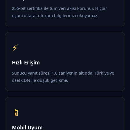
256-bit sertifika ile tüm veri akışı korunur. Hiçbir
üçüncü taraf oturum bilgilerinizi okuyamaz.
⚡
Hızlı Erişim
Sunucu yanıt süresi 1.8 saniyenin altında. Türkiye'ye
özel CDN ile düşük gecikme.
📱
Mobil Uyum