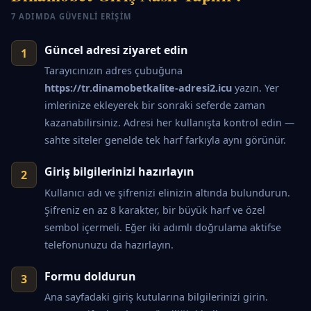
7 ADIMDA GÜVENLI ERIŞIM
Güncel adresi ziyaret edin
Tarayıcınızın adres çubuğuna
https://tr.dinamobetkalite-adresi2.icu
yazın. Yer
imlerinize ekleyerek bir sonraki seferde zaman
kazanabilirsiniz. Adresi her kullanışta kontrol edin —
sahte siteler genelde tek harf farkıyla aynı görünür.
Giriş bilgilerinizi hazırlayın
Kullanıcı adı ve şifrenizi elinizin altında bulundurun.
Şifreniz en az 8 karakter, bir büyük harf ve özel
sembol içermeli. Eğer iki adımlı doğrulama aktifse
telefonunuzu da hazırlayın.
Formu doldurun
Ana sayfadaki giriş kutularına bilgilerinizi girin.