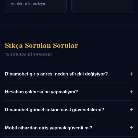
verilerini temizleyin.
Sıkça Sorulan Sorular
15 SORUDA DINAMOBET
+
Dinamobet giriş adresi neden sürekli değişiyor?
Türkiye'deki internet düzenlemeleri nedeniyle platformlar
zaman zaman domain değiştirmek zorunda kalıyor. Bu
+
Hesabım çalınırsa ne yapmalıyım?
tamamen yasal bir önlem. Eski adresler genellikle bir süre
Öncelikle şifrenizi hemen değiştirin. Canlı destek ekibine
daha yönlendirme yapar, ancak 30 gün içinde kullanım dışı
durumu bildirin, hesabınızı geçici olarak dondururlar. İki
+
Dinamobet güncel linkine nasıl güvenebilirim?
kalır. En güncel adresi resmi kanallardan takip edebilirsiniz.
adımlı doğrulama aktifse ek güvence sağlar. Şüpheli giriş
Adres çubuğunda asma kilit simgesi ve “https://” ibaresini
(68 kelime)
denemelerini e-posta bildirimlerinden kontrol edin. (62
kontrol edin. Bizim sitemiz 256-bit SSL sertifikasına sahip.
+
Mobil cihazdan giriş yapmak güvenli mi?
kelime)
Ayrıca DMCA koruma badge'ini footer'da görebilirsiniz.
Evet, mobil tarayıcılar da aynı SSL korumasını sağlar. iOS ve