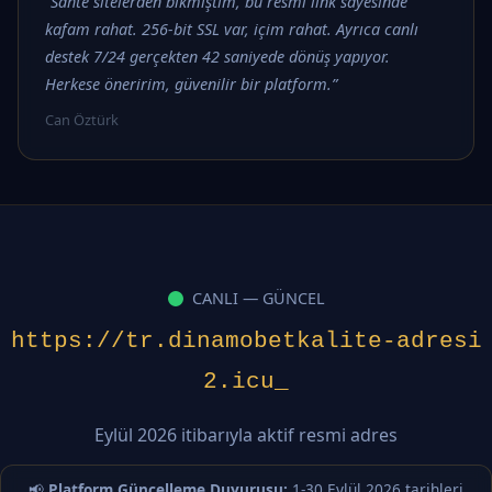
“Sahte sitelerden bıkmıştım, bu resmi link sayesinde
kafam rahat. 256-bit SSL var, içim rahat. Ayrıca canlı
destek 7/24 gerçekten 42 saniyede dönüş yapıyor.
Herkese öneririm, güvenilir bir platform.”
Can Öztürk
CANLI — GÜNCEL
https://tr.dinamobetkalite-adresi
2.icu
_
Eylül 2026 itibarıyla aktif resmi adres
📢
Platform Güncelleme Duyurusu:
1-30 Eylül 2026 tarihleri