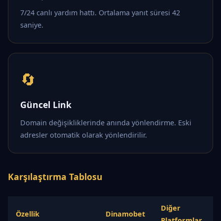
7/24 canlı yardım hattı. Ortalama yanıt süresi 42
saniye.
🔄
Güncel Link
Domain değişikliklerinde anında yönlendirme. Eski
adresler otomatik olarak yönlendirilir.
Karşılaştırma Tablosu
Diğer
Özellik
Dinamobet
Platformlar