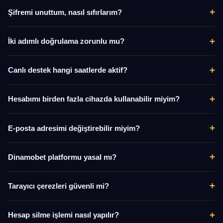
Hiçbir resmi site sizden şifre talep etmez. (63 kelime)
Android için ayrı bir uygulama indirmenize gerek yok.
+
Şifremi unuttum, nasıl sıfırlarım?
Yalnızca halka açık Wi-Fi ağlarında VPN kullanmanızı
Giriş sayfasındaki “Şifremi Unuttum” bağlantısına tıklayın.
öneririz. (61 kelime)
Kayıtlı e-posta adresinize bir sıfırlama linki gönderilir. Link 15
+
İki adımlı doğrulama zorunlu mu?
dakika geçerlidir. Yeni şifreniz en az 8 karakter, bir büyük
Zorunlu değil ancak şiddetle önerilir. Aktif etmek için hesap
harf ve rakam içermelidir. (65 kelime)
ayarlarından “Güvenlik” bölümüne girin. Google
+
Canlı destek hangi saatlerde aktif?
Authenticator veya SMS yöntemlerinden birini seçebilirsiniz.
7 gün 24 saat Türkçe destek hizmeti sunulur. Ortalama yanıt
(63 kelime)
süresi 42 saniye. Hafta sonları da aynı hızda çalışır. Destek
+
Hesabımı birden fazla cihazda kullanabilir miyim?
ekibine ana sayfadaki sohbet penceresinden ulaşabilirsiniz.
Evet, aynı anda farklı cihazlardan giriş yapabilirsiniz. Ancak
(62 kelime)
güvenlik nedeniyle aynı anda 5'ten fazla aktif oturum
+
E-posta adresimi değiştirebilir miyim?
açılmasına izin verilmez. Eski oturumları hesap ayarlarından
Hesap ayarlarından e-posta değişikliği yapabilirsiniz. Yeni
sonlandırabilirsiniz. (63 kelime)
adrese bir doğrulama linki gönderilir. Linke tıklamadan
+
Dinamobet platformu yasal mı?
değişiklik tamamlanmaz. Eski e-posta adresinize de
Platform, yurt dışı lisansına sahip ve Türkiye'de faaliyet
bilgilendirme gider. (64 kelime)
gösteren bir dijital hizmet sağlayıcısıdır. Yerel yasalara uygun
+
Tarayıcı çerezleri güvenli mi?
olarak hizmet sunar. Herhangi bir hukuki sorunuz varsa canlı
Yalnızca oturum yönetimi için gerekli çerezler kullanılır.
destekten bilgi alabilirsiniz. (62 kelime)
Üçüncü taraf izleme çerezleri kullanılmaz. Tarayıcınızın
+
Hesap silme işlemi nasıl yapılır?