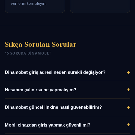
verilerini temizleyin.
Sıkça Sorulan Sorular
15 SORUDA DINAMOBET
+
Dinamobet giriş adresi neden sürekli değişiyor?
Türkiye'deki internet düzenlemeleri nedeniyle platformlar
zaman zaman domain değiştirmek zorunda kalıyor. Bu
+
Hesabım çalınırsa ne yapmalıyım?
tamamen yasal bir önlem. Eski adresler genellikle bir süre
Öncelikle şifrenizi hemen değiştirin. Canlı destek ekibine
daha yönlendirme yapar, ancak 30 gün içinde kullanım dışı
durumu bildirin, hesabınızı geçici olarak dondururlar. İki
+
Dinamobet güncel linkine nasıl güvenebilirim?
kalır. En güncel adresi resmi kanallardan takip edebilirsiniz.
adımlı doğrulama aktifse ek güvence sağlar. Şüpheli giriş
Adres çubuğunda asma kilit simgesi ve “https://” ibaresini
(68 kelime)
denemelerini e-posta bildirimlerinden kontrol edin. (62
kontrol edin. Bizim sitemiz 256-bit SSL sertifikasına sahip.
+
Mobil cihazdan giriş yapmak güvenli mi?
kelime)
Ayrıca DMCA koruma badge'ini footer'da görebilirsiniz.
Evet, mobil tarayıcılar da aynı SSL korumasını sağlar. iOS ve