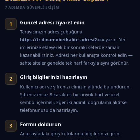
7 ADIMDA GÜVENLI ERIŞIM
Güncel adresi ziyaret edin
Tarayıcınızın adres çubuğuna
https://tr.dinamobetkalite-adresi2.icu
yazın. Yer
imlerinize ekleyerek bir sonraki seferde zaman
kazanabilirsiniz. Adresi her kullanışta kontrol edin —
sahte siteler genelde tek harf farkıyla aynı görünür.
Giriş bilgilerinizi hazırlayın
Kullanıcı adı ve şifrenizi elinizin altında bulundurun.
Şifreniz en az 8 karakter, bir büyük harf ve özel
sembol içermeli. Eğer iki adımlı doğrulama aktifse
telefonunuzu da hazırlayın.
Formu doldurun
Ana sayfadaki giriş kutularına bilgilerinizi girin.