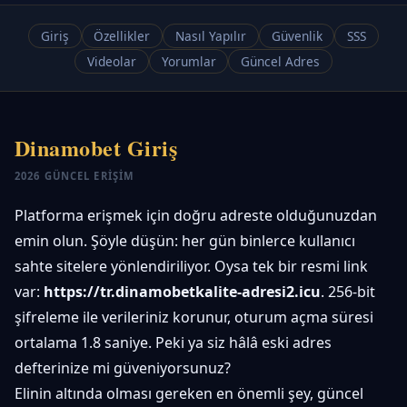
Giriş
Özellikler
Nasıl Yapılır
Güvenlik
SSS
Videolar
Yorumlar
Güncel Adres
Dinamobet Giriş
2026 GÜNCEL ERIŞIM
Platforma erişmek için doğru adreste olduğunuzdan
emin olun. Şöyle düşün: her gün binlerce kullanıcı
sahte sitelere yönlendiriliyor. Oysa tek bir resmi link
var:
https://tr.dinamobetkalite-adresi2.icu
. 256-bit
şifreleme ile verileriniz korunur, oturum açma süresi
ortalama 1.8 saniye. Peki ya siz hâlâ eski adres
defterinize mi güveniyorsunuz?
Elinin altında olması gereken en önemli şey, güncel