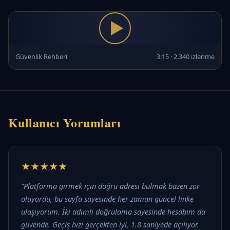
Güvenlik Rehberi
3:15 · 2.340 izlenme
Kullanıcı Yorumları
★★★★★
“Platforma girmek için doğru adresi bulmak bazen zor
oluyordu, bu sayfa sayesinde her zaman güncel linke
ulaşıyorum. İki adımlı doğrulama sayesinde hesabım da
güvende. Geçiş hızı gerçekten iyi, 1.8 saniyede açılıyor.