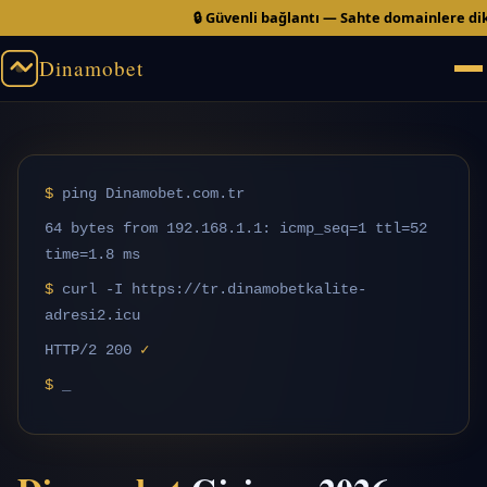
🔒 Güvenli bağlantı — Sahte domainlere dikkat! —
Dinamobet
$
ping Dinamobet.com.tr
64 bytes from 192.168.1.1: icmp_seq=1 ttl=52
time=1.8 ms
$
curl -I https://tr.dinamobetkalite-
adresi2.icu
HTTP/2 200
✓
$
_