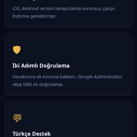
iOS, Android ve tüm tarayıcılarda sorunsuz çalışır.
İndirme gerektirmez.
🛡️
İki Adımlı Doğrulama
Hesabınıza ek koruma kalkanı. Google Authenticator
veya SMS ile doğrulama.
💬
Türkçe Destek