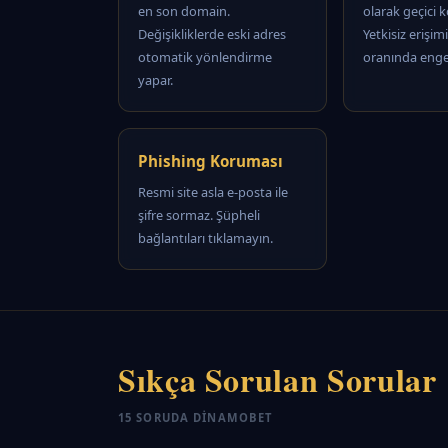
en son domain.
olarak geçici 
Değişikliklerde eski adres
Yetkisiz erişim
otomatik yönlendirme
oranında engel
yapar.
Phishing Koruması
Resmi site asla e-posta ile
şifre sormaz. Şüpheli
bağlantıları tıklamayın.
Sıkça Sorulan Sorular
15 SORUDA DINAMOBET