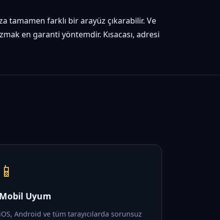
za tamamen farklı bir arayüz çıkarabilir. Ve
azmak en garanti yöntemdir. Kısacası, adresi
📱
Mobil Uyum
iOS, Android ve tüm tarayıcılarda sorunsuz