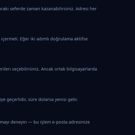
nraki seferde zaman kazanabilirsiniz. Adresi her
l içermeli. Eğer iki adımlı doğrulama aktifse
erileri seçebilirsiniz. Ancak ortak bilgisayarlarda
 geçerlidir, süre dolarsa yenisi gelir.
ırlamayı deneyin — bu işlem e-posta adresinize