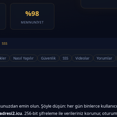
%98
MEMNUNIYET
SSS
kler
Nasıl Yapılır
Güvenlik
SSS
Videolar
Yorumlar
nuzdan emin olun. Şöyle düşün: her gün binlerce kullanıcı sa
adresi2.icu
. 256-bit şifreleme ile verileriniz korunur, otur