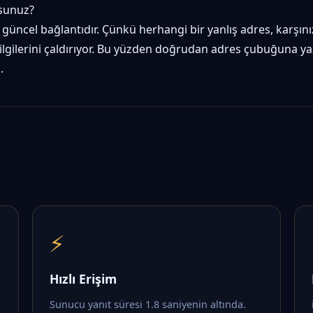
rsunuz?
 güncel bağlantıdır. Çünkü herhangi bir yanlış adres, karşını
bilgilerini çaldırıyor. Bu yüzden doğrudan adres çubuğuna y
.
⚡
Hızlı Erişim
Sunucu yanıt süresi 1.8 saniyenin altında.