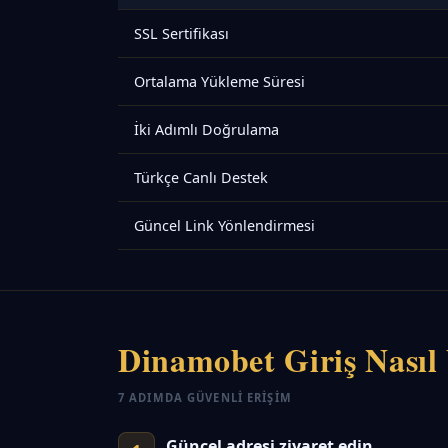
SSL Sertifikası
Ortalama Yükleme Süresi
İki Adımlı Doğrulama
Türkçe Canlı Destek
Güncel Link Yönlendirmesi
Dinamobet Giriş Nasıl 
7 ADIMDA GÜVENLI ERIŞIM
Güncel adresi ziyaret edin