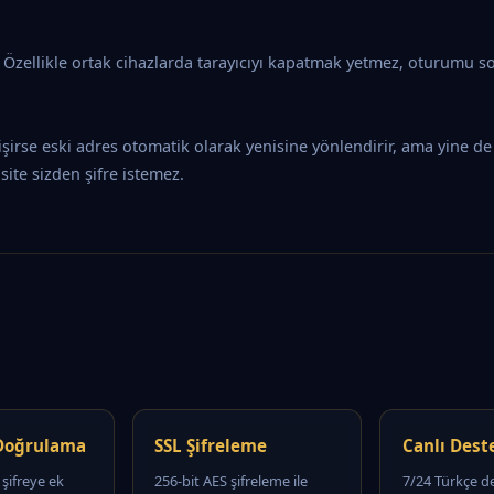
n. Özellikle ortak cihazlarda tarayıcıyı kapatmak yetmez, oturumu 
irse eski adres otomatik olarak yenisine yönlendirir, ama yine de
 site sizden şifre istemez.
 Doğrulama
SSL Şifreleme
Canlı Dest
 şifreye ek
256-bit AES şifreleme ile
7/24 Türkçe de