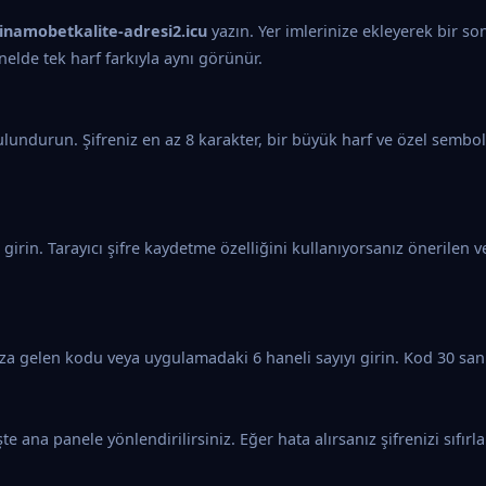
dinamobetkalite-adresi2.icu
yazın. Yer imlerinize ekleyerek bir so
nelde tek harf farkıyla aynı görünür.
 bulundurun. Şifreniz en az 8 karakter, bir büyük harf ve özel sembo
i girin. Tarayıcı şifre kaydetme özelliğini kullanıyorsanız önerilen v
a gelen kodu veya uygulamadaki 6 haneli sayıyı girin. Kod 30 saniye
işte ana panele yönlendirilirsiniz. Eğer hata alırsanız şifrenizi sıf