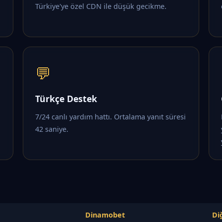
Türkiye'ye özel CDN ile düşük gecikme.
💬
Türkçe Destek
7/24 canlı yardım hattı. Ortalama yanıt süresi
42 saniye.
Dinamobet
Di