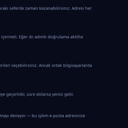
nraki seferde zaman kazanabilirsiniz. Adresi her
l içermeli. Eğer iki adımlı doğrulama aktifse
erileri seçebilirsiniz. Ancak ortak bilgisayarlarda
 geçerlidir, süre dolarsa yenisi gelir.
ırlamayı deneyin — bu işlem e-posta adresinize