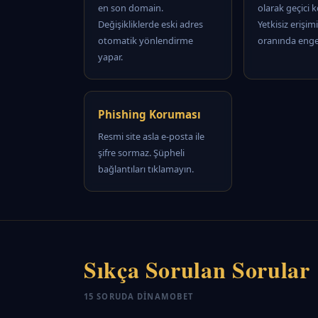
en son domain.
olarak geçici 
Değişikliklerde eski adres
Yetkisiz erişim
otomatik yönlendirme
oranında engel
yapar.
Phishing Koruması
Resmi site asla e-posta ile
şifre sormaz. Şüpheli
bağlantıları tıklamayın.
Sıkça Sorulan Sorular
15 SORUDA DINAMOBET