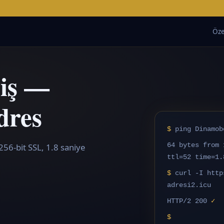
🔒
Öze
iş —
dres
$
ping Dinamob
256-bit SSL, 1.8 saniye
64 bytes from 
ttl=52 time=1.
$
curl -I http
adresi2.icu
HTTP/2 200
✓
$