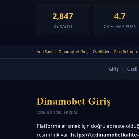
2,847
4.7
OY SAYISI
ORTALAMA PUAN
Ana Sayfa
Dinamobet Giriş
Özellikler
Giriş Rehberi
Giriş
Özelli
Dinamobet Giriş
2026 GÜNCEL ERIŞIM
Platforma erişmek için doğru adreste olduğu
resmi link var:
https://tr.dinamobetkalite-