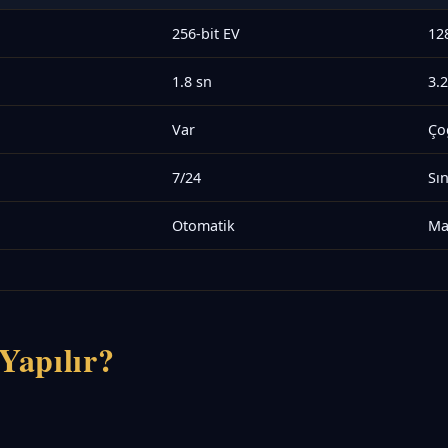
256-bit EV
12
1.8 sn
3.2
Var
Ço
7/24
Sın
Otomatik
Ma
Yapılır?