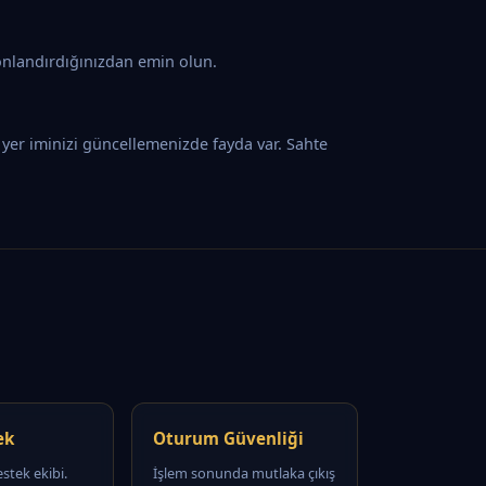
sonlandırdığınızdan emin olun.
 yer iminizi güncellemenizde fayda var. Sahte
ek
Oturum Güvenliği
stek ekibi.
İşlem sonunda mutlaka çıkış