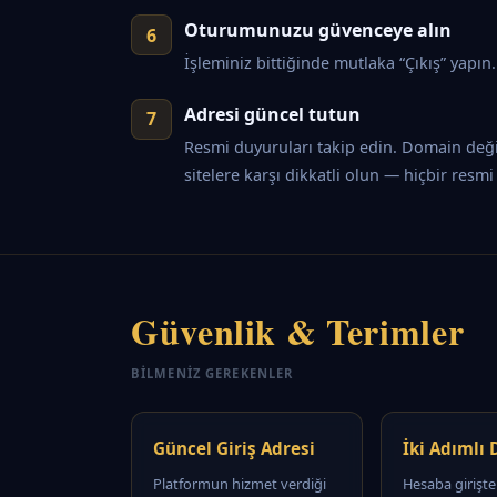
Oturumunuzu güvenceye alın
İşleminiz bittiğinde mutlaka “Çıkış” yapı
Adresi güncel tutun
Resmi duyuruları takip edin. Domain değiş
sitelere karşı dikkatli olun — hiçbir resmi
Güvenlik & Terimler
BILMENIZ GEREKENLER
Güncel Giriş Adresi
İki Adımlı
Platformun hizmet verdiği
Hesaba girişte