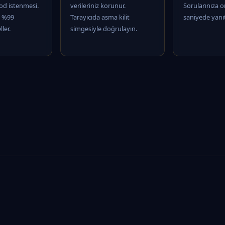
kod istenmesi.
verileriniz korunur.
Sorularınıza 
i %99
Tarayıcıda asma kilit
saniyede yanıt 
ler.
simgesiyle doğrulayın.