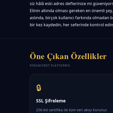
siz hâlâ eski adres defterinize mi güveniyo
Elinin altında olması gereken en önemli şey,
aslında, birçok kullanıcı farkında olmadan 
bir kez kaydedin, her seferinde kontrol edin
Öne Çıkan Özellikler
DINAMOBET PLATFORMU
🔒
SSL Şifreleme
256-bit sertifika ile tüm veri akışı korunur.