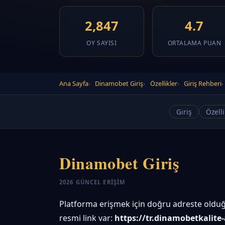
2,847
4.7
OY SAYISI
ORTALAMA PUAN
Ana Sayfa
Dinamobet Giriş
Özellikler
Giriş Rehberi
Giriş
Özelli
Dinamobet Giriş
2026 GÜNCEL ERIŞIM
Platforma erişmek için doğru adreste olduğu
resmi link var:
https://tr.dinamobetkalite-