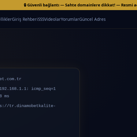
 Güvenli bağlantı — Sahte domainlere dikkat! — Resmi adres: https://tr
llikler
Giriş Rehberi
SSS
Videolar
Yorumlar
Güncel Adres
et.com.tr
192.168.1.1: icmp_seq=1
8 ms
s://tr.dinamobetkalite-