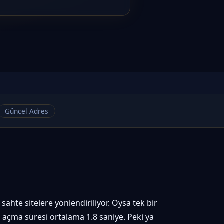
Güncel Adres
hte sitelere yönlendiriliyor. Oysa tek bir
um açma süresi ortalama 1.8 saniye. Peki ya