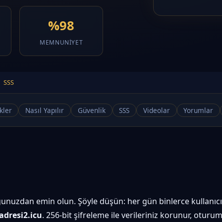
%98
MEMNUNIYET
SSS
kler
Nasıl Yapılır
Güvenlik
SSS
Videolar
Yorumlar
nuzdan emin olun. Şöyle düşün: her gün binlerce kullanıcı sa
adresi2.icu
. 256-bit şifreleme ile verileriniz korunur, otur