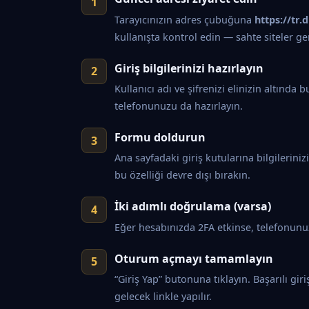
Tarayıcınızın adres çubuğuna
https://tr.
kullanışta kontrol edin — sahte siteler ge
Giriş bilgilerinizi hazırlayın
Kullanıcı adı ve şifrenizi elinizin altında
telefonunuzu da hazırlayın.
Formu doldurun
Ana sayfadaki giriş kutularına bilgileriniz
bu özelliği devre dışı bırakın.
İki adımlı doğrulama (varsa)
Eğer hesabınızda 2FA etkinse, telefonunuz
Oturum açmayı tamamlayın
“Giriş Yap” butonuna tıklayın. Başarılı gir
gelecek linkle yapılır.