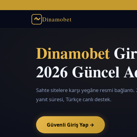
Dinamobet
Dinamobet
Gir
2026 Güncel A
Sahte sitelere karşı yegâne resmi bağlantı. 
yanıt süresi, Türkçe canlı destek.
Güvenli Giriş Yap →