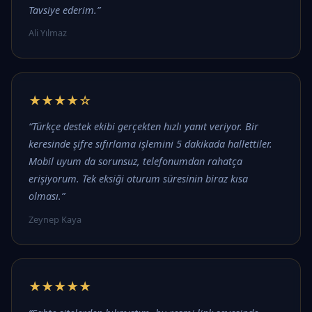
Tavsiye ederim.”
Ali Yılmaz
★★★★☆
“Türkçe destek ekibi gerçekten hızlı yanıt veriyor. Bir
keresinde şifre sıfırlama işlemini 5 dakikada hallettiler.
Mobil uyum da sorunsuz, telefonumdan rahatça
erişiyorum. Tek eksiği oturum süresinin biraz kısa
olması.”
Zeynep Kaya
★★★★★