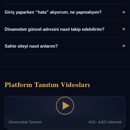
gizlilik ayarlarından çerezleri silebilir veya engelleyebilirsiniz,
Canlı destek ekibine başvurarak hesabınızı sildirebilirsiniz.
bu durumda bazı özellikler çalışmayabilir. (65 kelime)
Kimlik doğrulaması için kayıtlı e-posta adresinizden talep
+
Giriş yaparken “hata” alıyorum, ne yapmalıyım?
göndermeniz gerekir. Silme işlemi 24 saat içinde tamamlanır,
Önce internet bağlantınızı kontrol edin. Tarayıcı önbelleğini
verileriniz yedeklenmez. (63 kelime)
temizleyin ve çerezleri silin. Hâlâ açılmazsa farklı bir tarayıcı
+
Dinamobet güncel adresini nasıl takip edebilirim?
deneyin. Sorun devam ederse canlı destek ekibi 42 saniye
Resmi Telegram kanalı ve Twitter hesabı üzerinden anlık
içinde size yardımcı olacaktır. (64 kelime)
duyurular yapılır. Ayrıca bu sayfadaki “Güncel Adres” bölümü
+
Sahte siteyi nasıl anlarım?
her zaman en son linki gösterir. Yer imlerinize ekleyin ve sık
Adres çubuğunda asma kilit simgesi yoksa orijinal değildir.
sık kontrol edin. (62 kelime)
Domain adında fazladan harf veya tire olabilir. Resmi site
asla sizden şifre istemez. Ayrıca sayfanın alt kısmında DMCA
badge'i bulunur. (62 kelime)
Platform Tanıtım Videoları
Dinamobet Tanıtım
4:32 · 4.821 izlenme