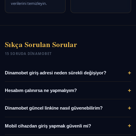
verilerini temizleyin.
Sıkça Sorulan Sorular
15 SORUDA DINAMOBET
+
Dinamobet giriş adresi neden sürekli değişiyor?
Türkiye'deki internet düzenlemeleri nedeniyle platformlar
zaman zaman domain değiştirmek zorunda kalıyor. Bu
+
Hesabım çalınırsa ne yapmalıyım?
tamamen yasal bir önlem. Eski adresler genellikle bir süre
Öncelikle şifrenizi hemen değiştirin. Canlı destek ekibine
daha yönlendirme yapar, ancak 30 gün içinde kullanım dışı
durumu bildirin, hesabınızı geçici olarak dondururlar. İki
+
Dinamobet güncel linkine nasıl güvenebilirim?
kalır. En güncel adresi resmi kanallardan takip edebilirsiniz.
adımlı doğrulama aktifse ek güvence sağlar. Şüpheli giriş
Adres çubuğunda asma kilit simgesi ve “https://” ibaresini
(68 kelime)
denemelerini e-posta bildirimlerinden kontrol edin. (62
kontrol edin. Bizim sitemiz 256-bit SSL sertifikasına sahip.
+
Mobil cihazdan giriş yapmak güvenli mi?
kelime)
Ayrıca DMCA koruma badge'ini footer'da görebilirsiniz.
Evet, mobil tarayıcılar da aynı SSL korumasını sağlar. iOS ve