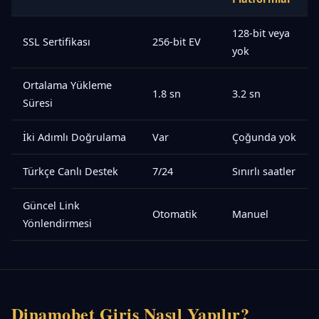
128-bit veya
SSL Sertifikası
256-bit EV
yok
Ortalama Yükleme
1.8 sn
3.2 sn
Süresi
İki Adımlı Doğrulama
Var
Çoğunda yok
Türkçe Canlı Destek
7/24
Sınırlı saatler
Güncel Link
Otomatik
Manuel
Yönlendirmesi
Dinamobet Giriş Nasıl Yapılır?