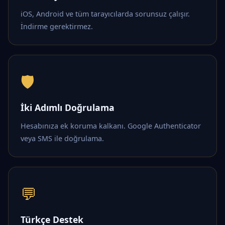
iOS, Android ve tüm tarayıcılarda sorunsuz çalışır.
İndirme gerektirmez.
🛡️
İki Adımlı Doğrulama
Hesabınıza ek koruma kalkanı. Google Authenticator
veya SMS ile doğrulama.
💬
Türkçe Destek