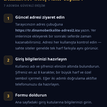
7 ADIMDA GÜVENLI ERIŞIM
Güncel adresi ziyaret edin
Tarayıcınızın adres çubuğuna
https://tr.dinamobetkalite-adresi2.icu
yazın. Yer
imlerinize ekleyerek bir sonraki seferde zaman
kazanabilirsiniz. Adresi her kullanışta kontrol edin —
sahte siteler genelde tek harf farkıyla aynı görünür.
Giriş bilgilerinizi hazırlayın
Kullanıcı adı ve şifrenizi elinizin altında bulundurun.
Şifreniz en az 8 karakter, bir büyük harf ve özel
sembol içermeli. Eğer iki adımlı doğrulama aktifse
telefonunuzu da hazırlayın.
Formu doldurun
Ana sayfadaki giriş kutularına bilgilerinizi girin.