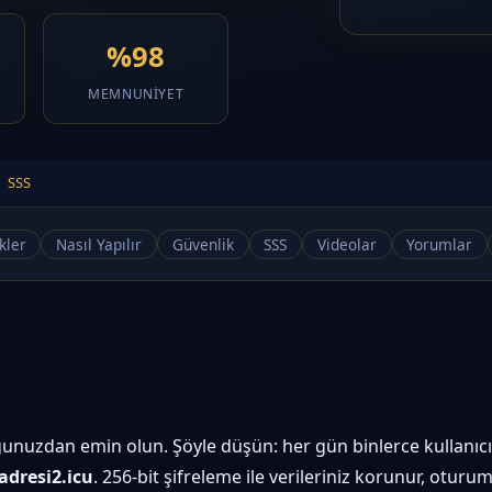
%98
MEMNUNIYET
SSS
kler
Nasıl Yapılır
Güvenlik
SSS
Videolar
Yorumlar
nuzdan emin olun. Şöyle düşün: her gün binlerce kullanıcı sa
adresi2.icu
. 256-bit şifreleme ile verileriniz korunur, otur