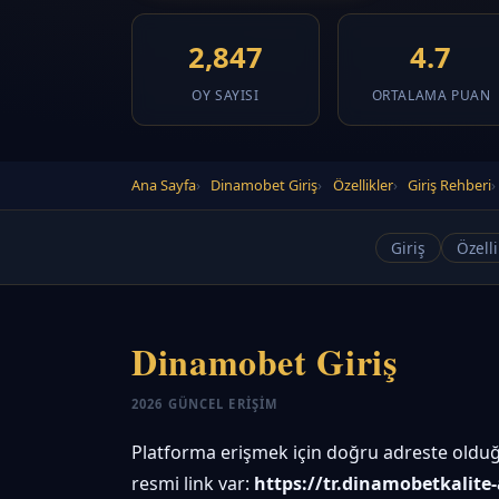
2,847
4.7
OY SAYISI
ORTALAMA PUAN
Ana Sayfa
Dinamobet Giriş
Özellikler
Giriş Rehberi
Giriş
Özelli
Dinamobet Giriş
2026 GÜNCEL ERIŞIM
Platforma erişmek için doğru adreste olduğu
resmi link var:
https://tr.dinamobetkalite-