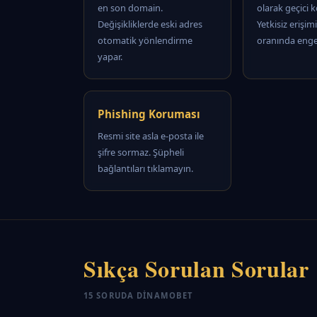
en son domain.
olarak geçici 
Değişikliklerde eski adres
Yetkisiz erişim
otomatik yönlendirme
oranında engel
yapar.
Phishing Koruması
Resmi site asla e-posta ile
şifre sormaz. Şüpheli
bağlantıları tıklamayın.
Sıkça Sorulan Sorular
15 SORUDA DINAMOBET