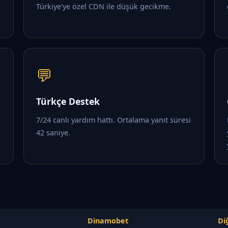
Türkiye'ye özel CDN ile düşük gecikme.
💬
Türkçe Destek
7/24 canlı yardım hattı. Ortalama yanıt süresi
42 saniye.
Dinamobet
Di