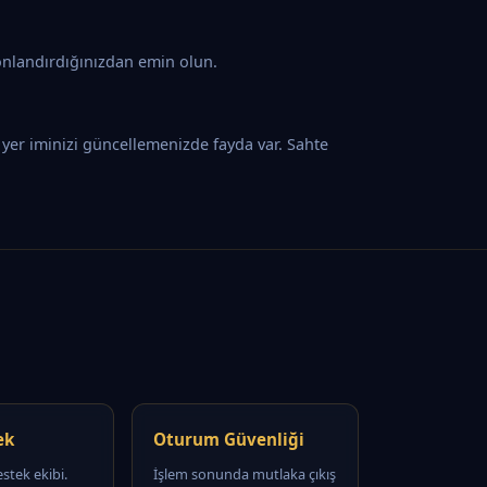
sonlandırdığınızdan emin olun.
 yer iminizi güncellemenizde fayda var. Sahte
ek
Oturum Güvenliği
stek ekibi.
İşlem sonunda mutlaka çıkış