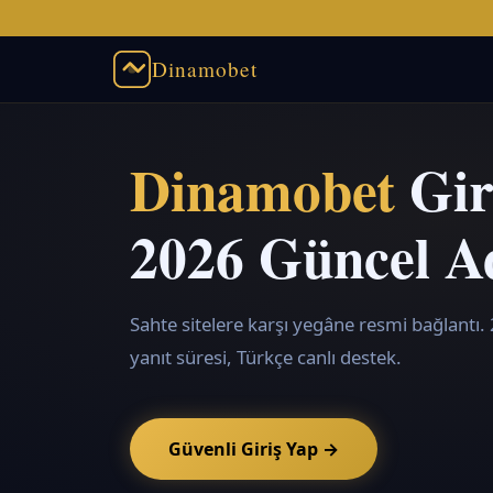
Dinamobet
Dinamobet
Gir
2026 Güncel A
Sahte sitelere karşı yegâne resmi bağlantı. 
yanıt süresi, Türkçe canlı destek.
Güvenli Giriş Yap →