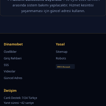
arasında sistem bakımı yapılacaktır. Hizmet kesintisi
yaşanmaması için güncel adresi kullanın.
Dinamobet
Yasal
Özellikler
Sitemap
Giriş Rehberi
Robots
SSS
Videolar
Güncel Adres
İletişim
Canlı Destek: 7/24 Türkçe
Yanıt süresi ~42 saniye