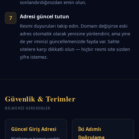
sonlandırdığınızdan emin olun.
Adresi güncel tutun
Resmi duyuruları takip edin. Domain değişirse eski
adres otomatik olarak yenisine yönlendirir, ama yine
de yer iminizi güncellemenizde fayda var. Sahte
sitelere karşı dikkatli olun — hiçbir resmi site sizden
şifre istemez.
Güvenlik & Terimler
BILMENIZ GEREKENLER
Güncel Giriş Adresi
İki Adımlı
Doğrulama
Platformun hizmet verdiği