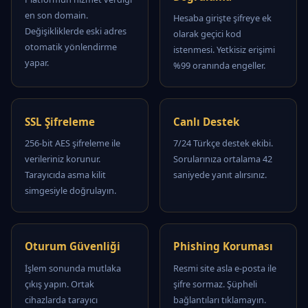
en son domain.
Hesaba girişte şifreye ek
Değişikliklerde eski adres
olarak geçici kod
otomatik yönlendirme
istenmesi. Yetkisiz erişimi
yapar.
%99 oranında engeller.
SSL Şifreleme
Canlı Destek
256-bit AES şifreleme ile
7/24 Türkçe destek ekibi.
verileriniz korunur.
Sorularınıza ortalama 42
Tarayıcıda asma kilit
saniyede yanıt alırsınız.
simgesiyle doğrulayın.
Oturum Güvenliği
Phishing Koruması
İşlem sonunda mutlaka
Resmi site asla e-posta ile
çıkış yapın. Ortak
şifre sormaz. Şüpheli
cihazlarda tarayıcı
bağlantıları tıklamayın.