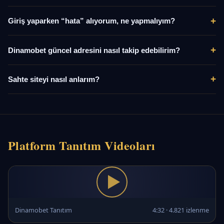
gizlilik ayarlarından çerezleri silebilir veya engelleyebilirsiniz,
Canlı destek ekibine başvurarak hesabınızı sildirebilirsiniz.
bu durumda bazı özellikler çalışmayabilir. (65 kelime)
Kimlik doğrulaması için kayıtlı e-posta adresinizden talep
+
Giriş yaparken “hata” alıyorum, ne yapmalıyım?
göndermeniz gerekir. Silme işlemi 24 saat içinde tamamlanır,
Önce internet bağlantınızı kontrol edin. Tarayıcı önbelleğini
verileriniz yedeklenmez. (63 kelime)
temizleyin ve çerezleri silin. Hâlâ açılmazsa farklı bir tarayıcı
+
Dinamobet güncel adresini nasıl takip edebilirim?
deneyin. Sorun devam ederse canlı destek ekibi 42 saniye
Resmi Telegram kanalı ve Twitter hesabı üzerinden anlık
içinde size yardımcı olacaktır. (64 kelime)
duyurular yapılır. Ayrıca bu sayfadaki “Güncel Adres” bölümü
+
Sahte siteyi nasıl anlarım?
her zaman en son linki gösterir. Yer imlerinize ekleyin ve sık
Adres çubuğunda asma kilit simgesi yoksa orijinal değildir.
sık kontrol edin. (62 kelime)
Domain adında fazladan harf veya tire olabilir. Resmi site
asla sizden şifre istemez. Ayrıca sayfanın alt kısmında DMCA
badge'i bulunur. (62 kelime)
Platform Tanıtım Videoları
Dinamobet Tanıtım
4:32 · 4.821 izlenme