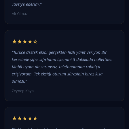
Tavsiye ederim.”
Ali Yılmaz
★★★★☆
“Türkçe destek ekibi gerçekten hızlı yanıt veriyor. Bir
keresinde şifre sıfırlama işlemini 5 dakikada hallettiler.
Mobil uyum da sorunsuz, telefonumdan rahatça
erişiyorum. Tek eksiği oturum süresinin biraz kısa
olması.”
Zeynep Kaya
★★★★★