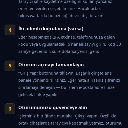
Tarayıcı şifre kaydetme özelliğini kullanıyorsanız
önerilen verileri seçebilirsiniz. Ancak ortak
bilgisayarlarda bu özelliği devre dışı bırakın.
İki adımlı doğrulama (varsa)
Eğer hesabınızda 2FA etkinse, telefonunuza gelen
kodu veya uygulamadaki 6 haneli sayıyı girin. Kod 30
saniye geçerlidir, süre dolarsa yenisi gelir.
Oturum açmayı tamamlayın
“Giriş Yap” butonuna tıklayın. Başarılı girişte ana
panele yönlendirilirsiniz. Eğer hata alırsanız şifrenizi
sıfırlamayı deneyin — bu işlem e-posta adresinize
gelecek linkle yapılır.
Oturumunuzu güvenceye alın
İşleminiz bittiğinde mutlaka “Çıkış” yapın. Özellikle
ortak cihazlarda tarayıcıyı kapatmak yetmez, oturumu