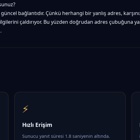
rsunuz?
 güncel bağlantıdır. Çünkü herhangi bir yanlış adres, karşını
bilgilerini çaldırıyor. Bu yüzden doğrudan adres çubuğuna y
.
⚡
Hızlı Erişim
Sunucu yanıt süresi 1.8 saniyenin altında.