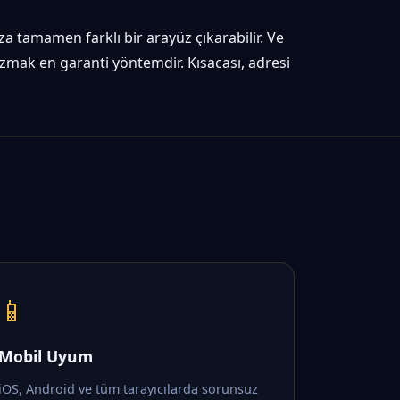
za tamamen farklı bir arayüz çıkarabilir. Ve
azmak en garanti yöntemdir. Kısacası, adresi
📱
Mobil Uyum
iOS, Android ve tüm tarayıcılarda sorunsuz