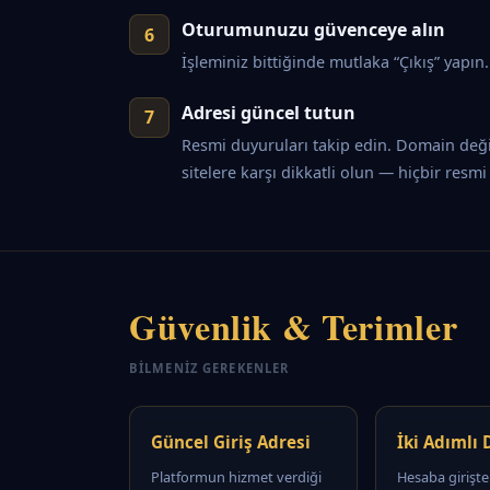
Oturumunuzu güvenceye alın
İşleminiz bittiğinde mutlaka “Çıkış” yapı
Adresi güncel tutun
Resmi duyuruları takip edin. Domain değiş
sitelere karşı dikkatli olun — hiçbir resmi
Güvenlik & Terimler
BILMENIZ GEREKENLER
Güncel Giriş Adresi
İki Adımlı
Platformun hizmet verdiği
Hesaba girişte