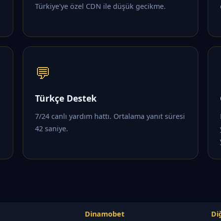
Türkiye'ye özel CDN ile düşük gecikme.
💬
Türkçe Destek
7/24 canlı yardım hattı. Ortalama yanıt süresi
42 saniye.
Dinamobet
Di