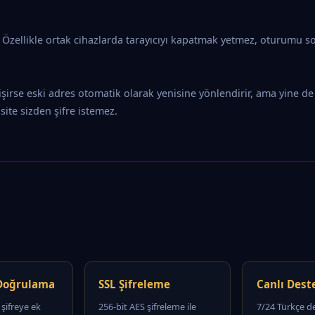
n. Özellikle ortak cihazlarda tarayıcıyı kapatmak yetmez, oturumu 
irse eski adres otomatik olarak yenisine yönlendirir, ama yine de
 site sizden şifre istemez.
 Doğrulama
SSL Şifreleme
Canlı Dest
 şifreye ek
256-bit AES şifreleme ile
7/24 Türkçe de