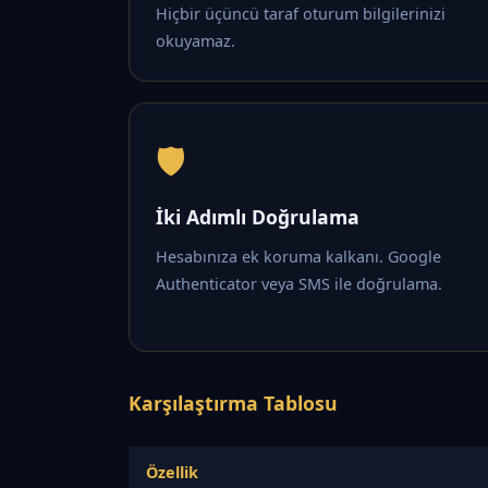
Hiçbir üçüncü taraf oturum bilgilerinizi
okuyamaz.
🛡️
İki Adımlı Doğrulama
Hesabınıza ek koruma kalkanı. Google
Authenticator veya SMS ile doğrulama.
Karşılaştırma Tablosu
Özellik