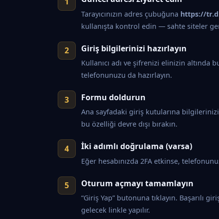
Tarayıcınızın adres çubuğuna
https://tr.
kullanışta kontrol edin — sahte siteler ge
Giriş bilgilerinizi hazırlayın
Kullanıcı adı ve şifrenizi elinizin altında
telefonunuzu da hazırlayın.
Formu doldurun
Ana sayfadaki giriş kutularına bilgileriniz
bu özelliği devre dışı bırakın.
İki adımlı doğrulama (varsa)
Eğer hesabınızda 2FA etkinse, telefonunuz
Oturum açmayı tamamlayın
“Giriş Yap” butonuna tıklayın. Başarılı gir
gelecek linkle yapılır.