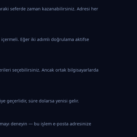
nraki seferde zaman kazanabilirsiniz. Adresi her
l içermeli. Eğer iki adımlı doğrulama aktifse
erileri seçebilirsiniz. Ancak ortak bilgisayarlarda
 geçerlidir, süre dolarsa yenisi gelir.
ırlamayı deneyin — bu işlem e-posta adresinize