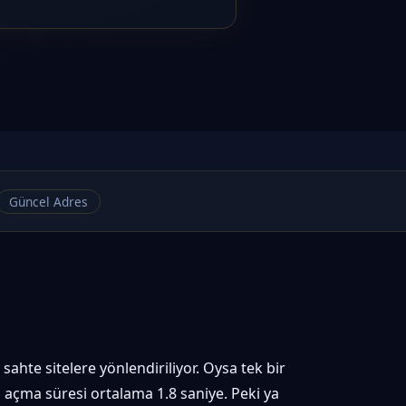
Güncel Adres
hte sitelere yönlendiriliyor. Oysa tek bir
um açma süresi ortalama 1.8 saniye. Peki ya