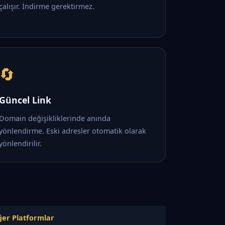
çalışır. İndirme gerektirmez.
🔄
Güncel Link
Domain değişikliklerinde anında
yönlendirme. Eski adresler otomatik olarak
yönlendirilir.
ğer Platformlar