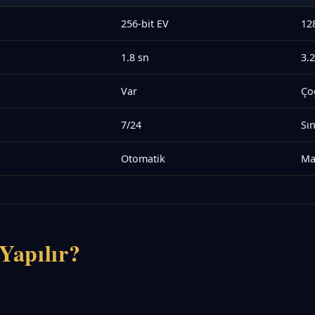
256-bit EV
12
1.8 sn
3.2
Var
Ço
7/24
Sın
Otomatik
Ma
Yapılır?