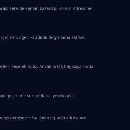
nraki seferde zaman kazanabilirsiniz. Adresi her
l içermeli. Eğer iki adımlı doğrulama aktifse
erileri seçebilirsiniz. Ancak ortak bilgisayarlarda
 geçerlidir, süre dolarsa yenisi gelir.
ırlamayı deneyin — bu işlem e-posta adresinize