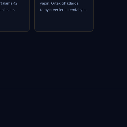
ortalama 42
yapın. Ortak cihazlarda
alırsınız.
tarayıcı verilerini temizleyin.