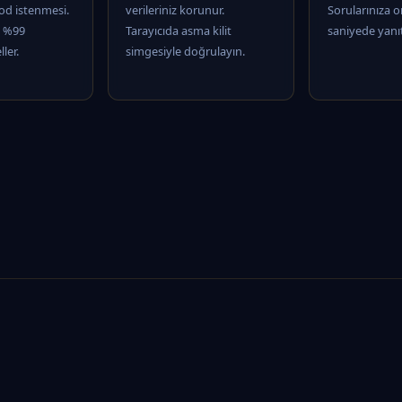
kod istenmesi.
verileriniz korunur.
Sorularınıza 
i %99
Tarayıcıda asma kilit
saniyede yanıt 
ler.
simgesiyle doğrulayın.