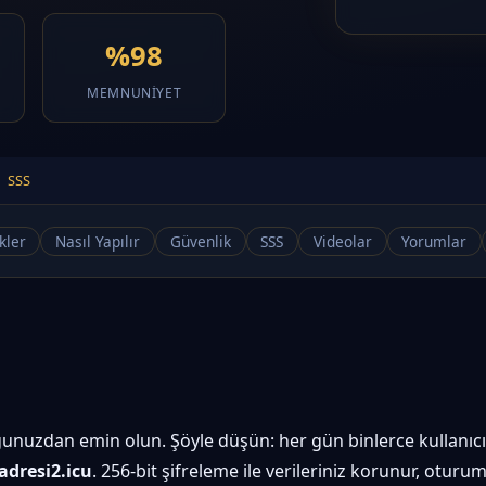
%98
MEMNUNIYET
SSS
kler
Nasıl Yapılır
Güvenlik
SSS
Videolar
Yorumlar
nuzdan emin olun. Şöyle düşün: her gün binlerce kullanıcı sa
adresi2.icu
. 256-bit şifreleme ile verileriniz korunur, otur