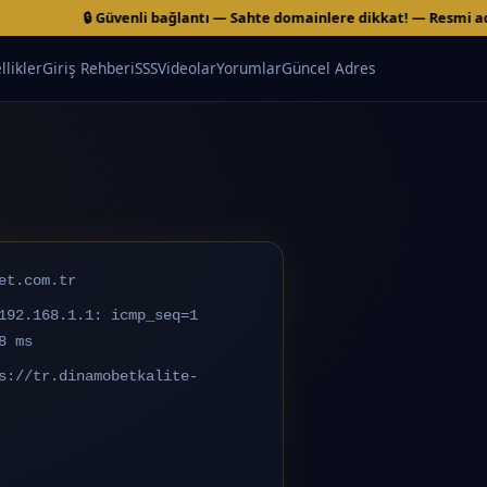
üvenli bağlantı — Sahte domainlere dikkat! — Resmi adres: https://tr.d
llikler
Giriş Rehberi
SSS
Videolar
Yorumlar
Güncel Adres
et.com.tr
192.168.1.1: icmp_seq=1
8 ms
s://tr.dinamobetkalite-