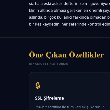
siz hâlâ eski adres defterinize mi güveniyo
Elinin altında olması gereken en önemli şey,
aslında, birçok kullanıcı farkında olmadan 
bir kez kaydedin, her seferinde kontrol edin
Öne Çıkan Özellikler
DINAMOBET PLATFORMU
🔒
SSL Şifreleme
256-bit sertifika ile tüm veri akışı korunur.