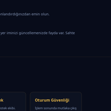
sonlandırdığınızdan emin olun.
 yer iminizi güncellemenizde fayda var. Sahte
ek
Oturum Güvenliği
stek ekibi.
İşlem sonunda mutlaka çıkış