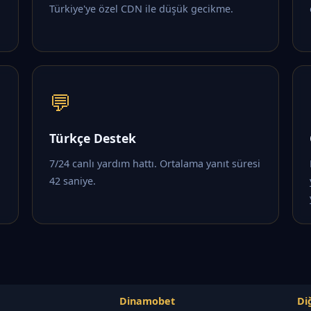
Türkiye'ye özel CDN ile düşük gecikme.
💬
Türkçe Destek
7/24 canlı yardım hattı. Ortalama yanıt süresi
42 saniye.
Dinamobet
Di