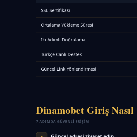
SSL Sertifikası
Ortalama Yükleme Süresi
İki Adımlı Doğrulama
Türkçe Canlı Destek
Güncel Link Yönlendirmesi
Dinamobet Giriş Nasıl 
7 ADIMDA GÜVENLI ERIŞIM
Güncel adresi ziyaret edin