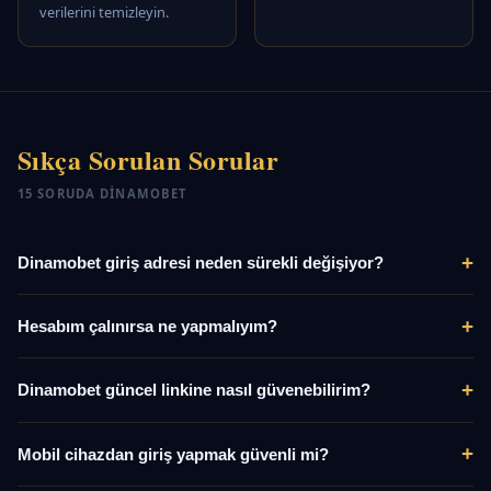
verilerini temizleyin.
Sıkça Sorulan Sorular
15 SORUDA DINAMOBET
+
Dinamobet giriş adresi neden sürekli değişiyor?
Türkiye'deki internet düzenlemeleri nedeniyle platformlar
zaman zaman domain değiştirmek zorunda kalıyor. Bu
+
Hesabım çalınırsa ne yapmalıyım?
tamamen yasal bir önlem. Eski adresler genellikle bir süre
Öncelikle şifrenizi hemen değiştirin. Canlı destek ekibine
daha yönlendirme yapar, ancak 30 gün içinde kullanım dışı
durumu bildirin, hesabınızı geçici olarak dondururlar. İki
+
Dinamobet güncel linkine nasıl güvenebilirim?
kalır. En güncel adresi resmi kanallardan takip edebilirsiniz.
adımlı doğrulama aktifse ek güvence sağlar. Şüpheli giriş
Adres çubuğunda asma kilit simgesi ve “https://” ibaresini
(68 kelime)
denemelerini e-posta bildirimlerinden kontrol edin. (62
kontrol edin. Bizim sitemiz 256-bit SSL sertifikasına sahip.
+
Mobil cihazdan giriş yapmak güvenli mi?
kelime)
Ayrıca DMCA koruma badge'ini footer'da görebilirsiniz.
Evet, mobil tarayıcılar da aynı SSL korumasını sağlar. iOS ve