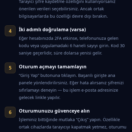
Tarayıcı şifre kaydetme özelliğini kullanıyorsanız
önerilen verileri seçebilirsiniz. Ancak ortak
bilgisayarlarda bu özelliği devre dışı bırakın.
İki adımlı doğrulama (varsa)
Eğer hesabınızda 2FA etkinse, telefonunuza gelen
kodu veya uygulamadaki 6 haneli sayıyı girin. Kod 30
saniye geçerlidir, süre dolarsa yenisi gelir.
Oturum açmayı tamamlayın
“Giriş Yap” butonuna tıklayın. Başarılı girişte ana
panele yönlendirilirsiniz. Eğer hata alırsanız şifrenizi
sıfırlamayı deneyin — bu işlem e-posta adresinize
gelecek linkle yapılır.
Oturumunuzu güvenceye alın
İşleminiz bittiğinde mutlaka “Çıkış” yapın. Özellikle
ortak cihazlarda tarayıcıyı kapatmak yetmez, oturumu