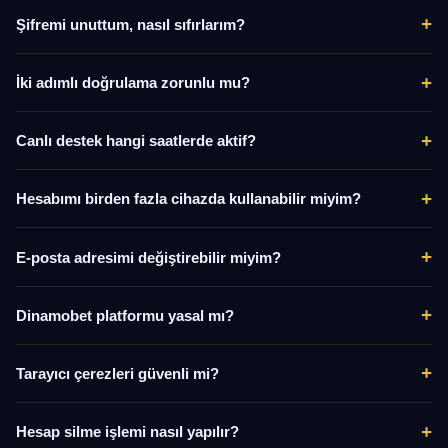
Hiçbir resmi site sizden şifre talep etmez. (63 kelime)
Android için ayrı bir uygulama indirmenize gerek yok.
+
Şifremi unuttum, nasıl sıfırlarım?
Yalnızca halka açık Wi-Fi ağlarında VPN kullanmanızı
Giriş sayfasındaki “Şifremi Unuttum” bağlantısına tıklayın.
öneririz. (61 kelime)
Kayıtlı e-posta adresinize bir sıfırlama linki gönderilir. Link 15
+
İki adımlı doğrulama zorunlu mu?
dakika geçerlidir. Yeni şifreniz en az 8 karakter, bir büyük
Zorunlu değil ancak şiddetle önerilir. Aktif etmek için hesap
harf ve rakam içermelidir. (65 kelime)
ayarlarından “Güvenlik” bölümüne girin. Google
+
Canlı destek hangi saatlerde aktif?
Authenticator veya SMS yöntemlerinden birini seçebilirsiniz.
7 gün 24 saat Türkçe destek hizmeti sunulur. Ortalama yanıt
(63 kelime)
süresi 42 saniye. Hafta sonları da aynı hızda çalışır. Destek
+
Hesabımı birden fazla cihazda kullanabilir miyim?
ekibine ana sayfadaki sohbet penceresinden ulaşabilirsiniz.
Evet, aynı anda farklı cihazlardan giriş yapabilirsiniz. Ancak
(62 kelime)
güvenlik nedeniyle aynı anda 5'ten fazla aktif oturum
+
E-posta adresimi değiştirebilir miyim?
açılmasına izin verilmez. Eski oturumları hesap ayarlarından
Hesap ayarlarından e-posta değişikliği yapabilirsiniz. Yeni
sonlandırabilirsiniz. (63 kelime)
adrese bir doğrulama linki gönderilir. Linke tıklamadan
+
Dinamobet platformu yasal mı?
değişiklik tamamlanmaz. Eski e-posta adresinize de
Platform, yurt dışı lisansına sahip ve Türkiye'de faaliyet
bilgilendirme gider. (64 kelime)
gösteren bir dijital hizmet sağlayıcısıdır. Yerel yasalara uygun
+
Tarayıcı çerezleri güvenli mi?
olarak hizmet sunar. Herhangi bir hukuki sorunuz varsa canlı
Yalnızca oturum yönetimi için gerekli çerezler kullanılır.
destekten bilgi alabilirsiniz. (62 kelime)
Üçüncü taraf izleme çerezleri kullanılmaz. Tarayıcınızın
+
Hesap silme işlemi nasıl yapılır?