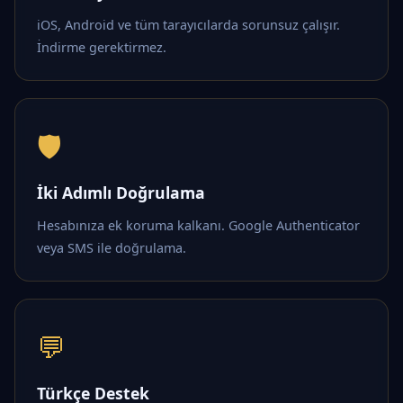
iOS, Android ve tüm tarayıcılarda sorunsuz çalışır.
İndirme gerektirmez.
🛡️
İki Adımlı Doğrulama
Hesabınıza ek koruma kalkanı. Google Authenticator
veya SMS ile doğrulama.
💬
Türkçe Destek