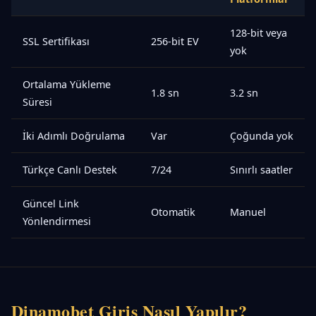
128-bit veya
SSL Sertifikası
256-bit EV
yok
Ortalama Yükleme
1.8 sn
3.2 sn
Süresi
İki Adımlı Doğrulama
Var
Çoğunda yok
Türkçe Canlı Destek
7/24
Sınırlı saatler
Güncel Link
Otomatik
Manuel
Yönlendirmesi
Dinamobet Giriş Nasıl Yapılır?