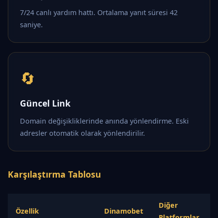
7/24 canlı yardım hattı. Ortalama yanıt süresi 42
saniye.
🔄
Güncel Link
Domain değişikliklerinde anında yönlendirme. Eski
adresler otomatik olarak yönlendirilir.
Karşılaştırma Tablosu
Diğer
Özellik
Dinamobet
Platformlar