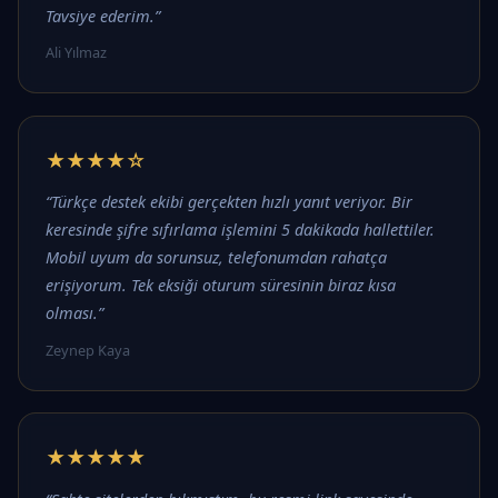
Tavsiye ederim.”
Ali Yılmaz
★★★★☆
“Türkçe destek ekibi gerçekten hızlı yanıt veriyor. Bir
keresinde şifre sıfırlama işlemini 5 dakikada hallettiler.
Mobil uyum da sorunsuz, telefonumdan rahatça
erişiyorum. Tek eksiği oturum süresinin biraz kısa
olması.”
Zeynep Kaya
★★★★★