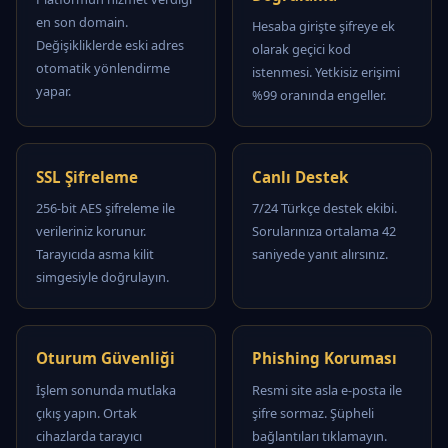
en son domain.
Hesaba girişte şifreye ek
Değişikliklerde eski adres
olarak geçici kod
otomatik yönlendirme
istenmesi. Yetkisiz erişimi
yapar.
%99 oranında engeller.
SSL Şifreleme
Canlı Destek
256-bit AES şifreleme ile
7/24 Türkçe destek ekibi.
verileriniz korunur.
Sorularınıza ortalama 42
Tarayıcıda asma kilit
saniyede yanıt alırsınız.
simgesiyle doğrulayın.
Oturum Güvenliği
Phishing Koruması
İşlem sonunda mutlaka
Resmi site asla e-posta ile
çıkış yapın. Ortak
şifre sormaz. Şüpheli
cihazlarda tarayıcı
bağlantıları tıklamayın.