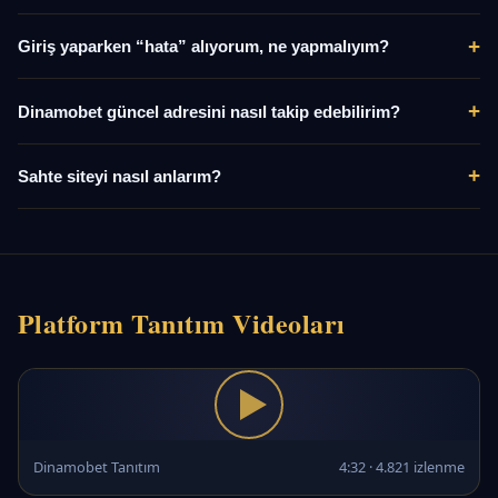
gizlilik ayarlarından çerezleri silebilir veya engelleyebilirsiniz,
Canlı destek ekibine başvurarak hesabınızı sildirebilirsiniz.
bu durumda bazı özellikler çalışmayabilir. (65 kelime)
Kimlik doğrulaması için kayıtlı e-posta adresinizden talep
+
Giriş yaparken “hata” alıyorum, ne yapmalıyım?
göndermeniz gerekir. Silme işlemi 24 saat içinde tamamlanır,
Önce internet bağlantınızı kontrol edin. Tarayıcı önbelleğini
verileriniz yedeklenmez. (63 kelime)
temizleyin ve çerezleri silin. Hâlâ açılmazsa farklı bir tarayıcı
+
Dinamobet güncel adresini nasıl takip edebilirim?
deneyin. Sorun devam ederse canlı destek ekibi 42 saniye
Resmi Telegram kanalı ve Twitter hesabı üzerinden anlık
içinde size yardımcı olacaktır. (64 kelime)
duyurular yapılır. Ayrıca bu sayfadaki “Güncel Adres” bölümü
+
Sahte siteyi nasıl anlarım?
her zaman en son linki gösterir. Yer imlerinize ekleyin ve sık
Adres çubuğunda asma kilit simgesi yoksa orijinal değildir.
sık kontrol edin. (62 kelime)
Domain adında fazladan harf veya tire olabilir. Resmi site
asla sizden şifre istemez. Ayrıca sayfanın alt kısmında DMCA
badge'i bulunur. (62 kelime)
Platform Tanıtım Videoları
Dinamobet Tanıtım
4:32 · 4.821 izlenme