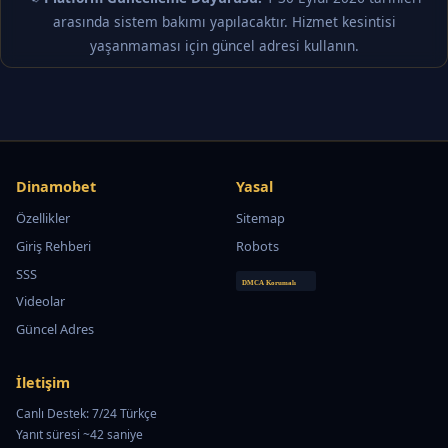
arasında sistem bakımı yapılacaktır. Hizmet kesintisi
yaşanmaması için güncel adresi kullanın.
Dinamobet
Yasal
Özellikler
Sitemap
Giriş Rehberi
Robots
SSS
Videolar
Güncel Adres
İletişim
Canlı Destek: 7/24 Türkçe
Yanıt süresi ~42 saniye