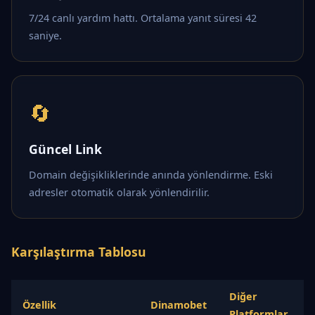
7/24 canlı yardım hattı. Ortalama yanıt süresi 42
saniye.
🔄
Güncel Link
Domain değişikliklerinde anında yönlendirme. Eski
adresler otomatik olarak yönlendirilir.
Karşılaştırma Tablosu
Diğer
Özellik
Dinamobet
Platformlar