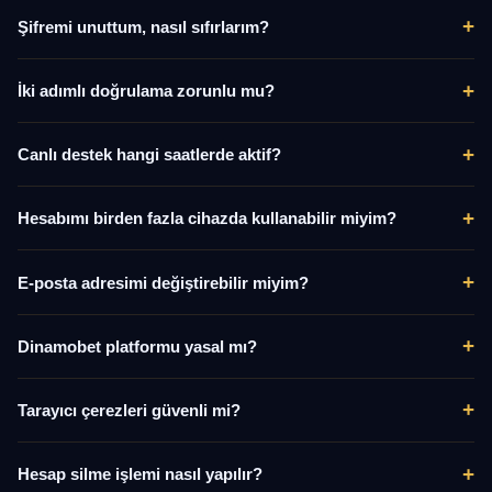
Hiçbir resmi site sizden şifre talep etmez. (63 kelime)
Android için ayrı bir uygulama indirmenize gerek yok.
+
Şifremi unuttum, nasıl sıfırlarım?
Yalnızca halka açık Wi-Fi ağlarında VPN kullanmanızı
Giriş sayfasındaki “Şifremi Unuttum” bağlantısına tıklayın.
öneririz. (61 kelime)
Kayıtlı e-posta adresinize bir sıfırlama linki gönderilir. Link 15
+
İki adımlı doğrulama zorunlu mu?
dakika geçerlidir. Yeni şifreniz en az 8 karakter, bir büyük
Zorunlu değil ancak şiddetle önerilir. Aktif etmek için hesap
harf ve rakam içermelidir. (65 kelime)
ayarlarından “Güvenlik” bölümüne girin. Google
+
Canlı destek hangi saatlerde aktif?
Authenticator veya SMS yöntemlerinden birini seçebilirsiniz.
7 gün 24 saat Türkçe destek hizmeti sunulur. Ortalama yanıt
(63 kelime)
süresi 42 saniye. Hafta sonları da aynı hızda çalışır. Destek
+
Hesabımı birden fazla cihazda kullanabilir miyim?
ekibine ana sayfadaki sohbet penceresinden ulaşabilirsiniz.
Evet, aynı anda farklı cihazlardan giriş yapabilirsiniz. Ancak
(62 kelime)
güvenlik nedeniyle aynı anda 5'ten fazla aktif oturum
+
E-posta adresimi değiştirebilir miyim?
açılmasına izin verilmez. Eski oturumları hesap ayarlarından
Hesap ayarlarından e-posta değişikliği yapabilirsiniz. Yeni
sonlandırabilirsiniz. (63 kelime)
adrese bir doğrulama linki gönderilir. Linke tıklamadan
+
Dinamobet platformu yasal mı?
değişiklik tamamlanmaz. Eski e-posta adresinize de
Platform, yurt dışı lisansına sahip ve Türkiye'de faaliyet
bilgilendirme gider. (64 kelime)
gösteren bir dijital hizmet sağlayıcısıdır. Yerel yasalara uygun
+
Tarayıcı çerezleri güvenli mi?
olarak hizmet sunar. Herhangi bir hukuki sorunuz varsa canlı
Yalnızca oturum yönetimi için gerekli çerezler kullanılır.
destekten bilgi alabilirsiniz. (62 kelime)
Üçüncü taraf izleme çerezleri kullanılmaz. Tarayıcınızın
+
Hesap silme işlemi nasıl yapılır?