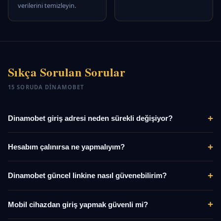
verilerini temizleyin.
Sıkça Sorulan Sorular
15 SORUDA DINAMOBET
+
Dinamobet giriş adresi neden sürekli değişiyor?
Türkiye'deki internet düzenlemeleri nedeniyle platformlar
zaman zaman domain değiştirmek zorunda kalıyor. Bu
+
Hesabım çalınırsa ne yapmalıyım?
tamamen yasal bir önlem. Eski adresler genellikle bir süre
Öncelikle şifrenizi hemen değiştirin. Canlı destek ekibine
daha yönlendirme yapar, ancak 30 gün içinde kullanım dışı
durumu bildirin, hesabınızı geçici olarak dondururlar. İki
+
Dinamobet güncel linkine nasıl güvenebilirim?
kalır. En güncel adresi resmi kanallardan takip edebilirsiniz.
adımlı doğrulama aktifse ek güvence sağlar. Şüpheli giriş
Adres çubuğunda asma kilit simgesi ve “https://” ibaresini
(68 kelime)
denemelerini e-posta bildirimlerinden kontrol edin. (62
kontrol edin. Bizim sitemiz 256-bit SSL sertifikasına sahip.
+
Mobil cihazdan giriş yapmak güvenli mi?
kelime)
Ayrıca DMCA koruma badge'ini footer'da görebilirsiniz.
Evet, mobil tarayıcılar da aynı SSL korumasını sağlar. iOS ve