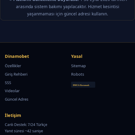
arasında sistem bakımı yapılacaktır. Hizmet kesintisi
yaşanmaması için güncel adresi kullanın.
Dinamobet
Yasal
Özellikler
Sitemap
Giriş Rehberi
Robots
SSS
Videolar
Güncel Adres
İletişim
Canlı Destek: 7/24 Türkçe
Yanıt süresi ~42 saniye