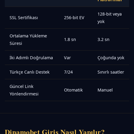
128-bit veya
SSL Sertifikası
256-bit EV
yok
Ortalama Yükleme
1.8 sn
3.2 sn
Süresi
İki Adımlı Doğrulama
Var
Çoğunda yok
Türkçe Canlı Destek
7/24
Sınırlı saatler
Güncel Link
Otomatik
Manuel
Yönlendirmesi
Dinamobet Giriş Nasıl Yapılır?