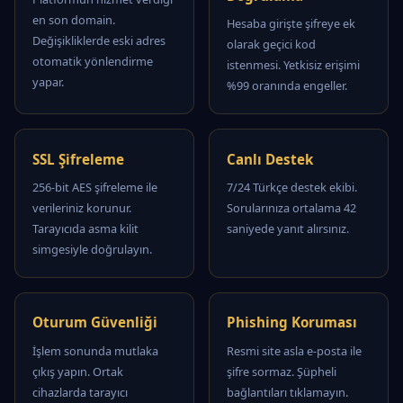
en son domain.
Hesaba girişte şifreye ek
Değişikliklerde eski adres
olarak geçici kod
otomatik yönlendirme
istenmesi. Yetkisiz erişimi
yapar.
%99 oranında engeller.
SSL Şifreleme
Canlı Destek
256-bit AES şifreleme ile
7/24 Türkçe destek ekibi.
verileriniz korunur.
Sorularınıza ortalama 42
Tarayıcıda asma kilit
saniyede yanıt alırsınız.
simgesiyle doğrulayın.
Oturum Güvenliği
Phishing Koruması
İşlem sonunda mutlaka
Resmi site asla e-posta ile
çıkış yapın. Ortak
şifre sormaz. Şüpheli
cihazlarda tarayıcı
bağlantıları tıklamayın.