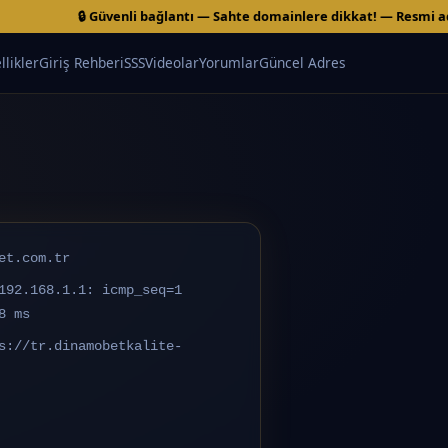
Güvenli bağlantı — Sahte domainlere dikkat! — Resmi adres: https://tr
llikler
Giriş Rehberi
SSS
Videolar
Yorumlar
Güncel Adres
et.com.tr
192.168.1.1: icmp_seq=1
8 ms
s://tr.dinamobetkalite-