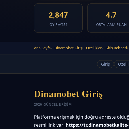
2,847
4.7
OY SAYISI
ORTALAMA PUAN
Ana Sayfa
Dinamobet Giriş
Özellikler
Giriş Rehberi
Giriş
Özelli
Dinamobet Giriş
2026 GÜNCEL ERIŞIM
Platforma erişmek için doğru adreste olduğu
resmi link var:
https://tr.dinamobetkalite-