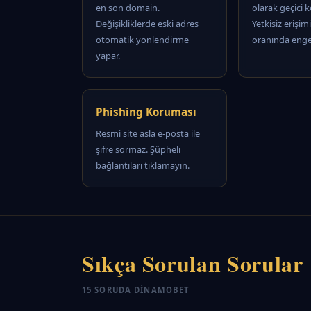
en son domain.
olarak geçici 
Değişikliklerde eski adres
Yetkisiz erişim
otomatik yönlendirme
oranında engel
yapar.
Phishing Koruması
Resmi site asla e-posta ile
şifre sormaz. Şüpheli
bağlantıları tıklamayın.
Sıkça Sorulan Sorular
15 SORUDA DINAMOBET