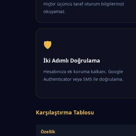
Hiçbir üçüncü taraf oturum bilgilerinizi
okuyamaz.
🛡️
İki Adımlı Doğrulama
Hesabınıza ek koruma kalkanı. Google
Authenticator veya SMS ile doğrulama.
Karşılaştırma Tablosu
Özellik