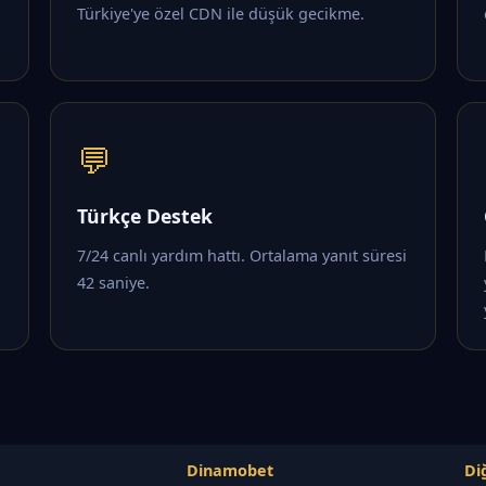
Türkiye'ye özel CDN ile düşük gecikme.
💬
Türkçe Destek
7/24 canlı yardım hattı. Ortalama yanıt süresi
42 saniye.
Dinamobet
Di