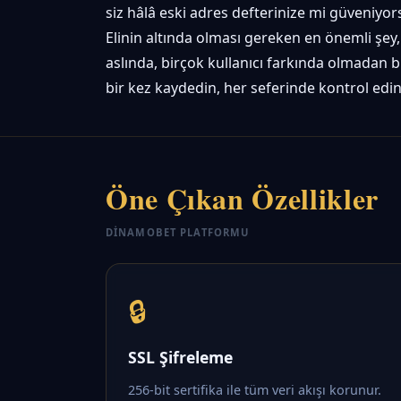
siz hâlâ eski adres defterinize mi güveniyo
Elinin altında olması gereken en önemli şey,
aslında, birçok kullanıcı farkında olmadan 
bir kez kaydedin, her seferinde kontrol edin
Öne Çıkan Özellikler
DINAMOBET PLATFORMU
🔒
SSL Şifreleme
256-bit sertifika ile tüm veri akışı korunur.