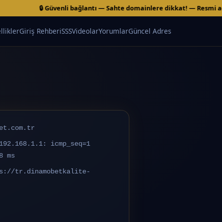
 Güvenli bağlantı — Sahte domainlere dikkat! — Resmi adres: https://t
llikler
Giriş Rehberi
SSS
Videolar
Yorumlar
Güncel Adres
et.com.tr
192.168.1.1: icmp_seq=1
8 ms
s://tr.dinamobetkalite-