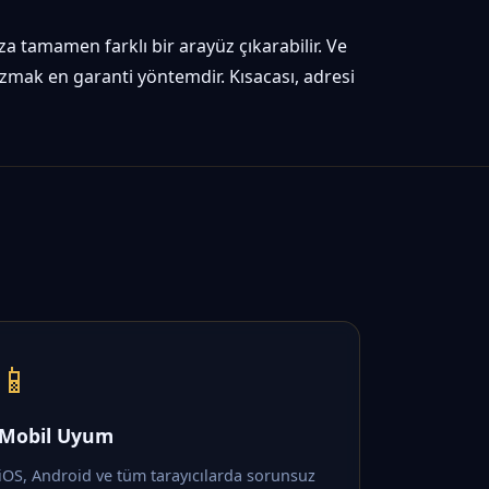
za tamamen farklı bir arayüz çıkarabilir. Ve
azmak en garanti yöntemdir. Kısacası, adresi
📱
Mobil Uyum
iOS, Android ve tüm tarayıcılarda sorunsuz