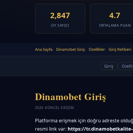
2,847
4.7
OY SAYISI
ORTALAMA PUAN
Ana Sayfa
Dinamobet Giriş
Özellikler
Giriş Rehberi
Giriş
Özelli
Dinamobet Giriş
2026 GÜNCEL ERIŞIM
Platforma erişmek için doğru adreste olduğu
resmi link var:
https://tr.dinamobetkalite-