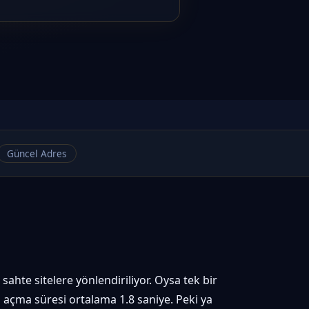
Güncel Adres
hte sitelere yönlendiriliyor. Oysa tek bir
um açma süresi ortalama 1.8 saniye. Peki ya