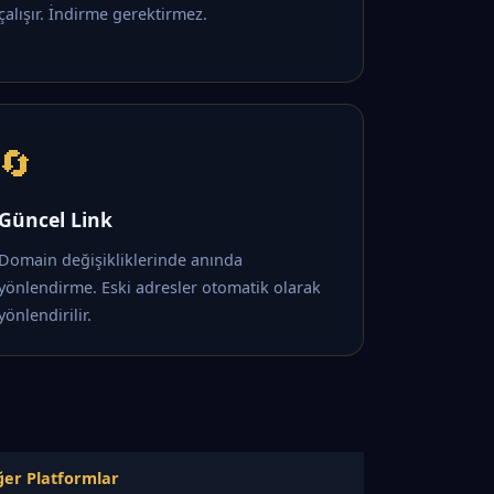
çalışır. İndirme gerektirmez.
🔄
Güncel Link
Domain değişikliklerinde anında
yönlendirme. Eski adresler otomatik olarak
yönlendirilir.
ğer Platformlar