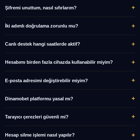
Hiçbir resmi site sizden şifre talep etmez. (63 kelime)
Android için ayrı bir uygulama indirmenize gerek yok.
+
Şifremi unuttum, nasıl sıfırlarım?
Yalnızca halka açık Wi-Fi ağlarında VPN kullanmanızı
Giriş sayfasındaki “Şifremi Unuttum” bağlantısına tıklayın.
öneririz. (61 kelime)
Kayıtlı e-posta adresinize bir sıfırlama linki gönderilir. Link 15
+
İki adımlı doğrulama zorunlu mu?
dakika geçerlidir. Yeni şifreniz en az 8 karakter, bir büyük
Zorunlu değil ancak şiddetle önerilir. Aktif etmek için hesap
harf ve rakam içermelidir. (65 kelime)
ayarlarından “Güvenlik” bölümüne girin. Google
+
Canlı destek hangi saatlerde aktif?
Authenticator veya SMS yöntemlerinden birini seçebilirsiniz.
7 gün 24 saat Türkçe destek hizmeti sunulur. Ortalama yanıt
(63 kelime)
süresi 42 saniye. Hafta sonları da aynı hızda çalışır. Destek
+
Hesabımı birden fazla cihazda kullanabilir miyim?
ekibine ana sayfadaki sohbet penceresinden ulaşabilirsiniz.
Evet, aynı anda farklı cihazlardan giriş yapabilirsiniz. Ancak
(62 kelime)
güvenlik nedeniyle aynı anda 5'ten fazla aktif oturum
+
E-posta adresimi değiştirebilir miyim?
açılmasına izin verilmez. Eski oturumları hesap ayarlarından
Hesap ayarlarından e-posta değişikliği yapabilirsiniz. Yeni
sonlandırabilirsiniz. (63 kelime)
adrese bir doğrulama linki gönderilir. Linke tıklamadan
+
Dinamobet platformu yasal mı?
değişiklik tamamlanmaz. Eski e-posta adresinize de
Platform, yurt dışı lisansına sahip ve Türkiye'de faaliyet
bilgilendirme gider. (64 kelime)
gösteren bir dijital hizmet sağlayıcısıdır. Yerel yasalara uygun
+
Tarayıcı çerezleri güvenli mi?
olarak hizmet sunar. Herhangi bir hukuki sorunuz varsa canlı
Yalnızca oturum yönetimi için gerekli çerezler kullanılır.
destekten bilgi alabilirsiniz. (62 kelime)
Üçüncü taraf izleme çerezleri kullanılmaz. Tarayıcınızın
+
Hesap silme işlemi nasıl yapılır?