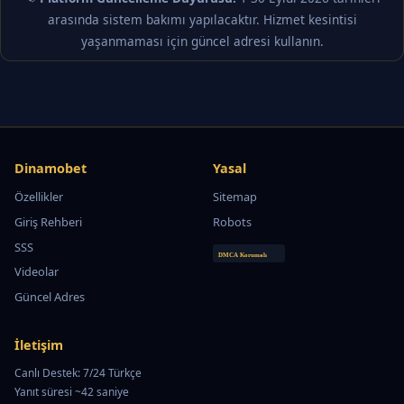
arasında sistem bakımı yapılacaktır. Hizmet kesintisi
yaşanmaması için güncel adresi kullanın.
Dinamobet
Yasal
Özellikler
Sitemap
Giriş Rehberi
Robots
SSS
Videolar
Güncel Adres
İletişim
Canlı Destek: 7/24 Türkçe
Yanıt süresi ~42 saniye