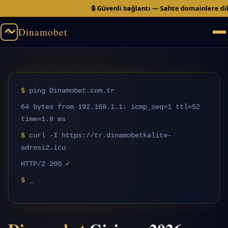
🔒 Güvenli bağlantı — Sahte domainlere dikkat! — 
Dinamobet
$
ping Dinamobet.com.tr
64 bytes from 192.168.1.1: icmp_seq=1 ttl=52
time=1.8 ms
$
curl -I https://tr.dinamobetkalite-
adresi2.icu
HTTP/2 200
✓
$
_