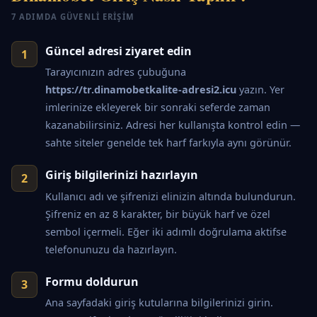
7 ADIMDA GÜVENLI ERIŞIM
Güncel adresi ziyaret edin
Tarayıcınızın adres çubuğuna
https://tr.dinamobetkalite-adresi2.icu
yazın. Yer
imlerinize ekleyerek bir sonraki seferde zaman
kazanabilirsiniz. Adresi her kullanışta kontrol edin —
sahte siteler genelde tek harf farkıyla aynı görünür.
Giriş bilgilerinizi hazırlayın
Kullanıcı adı ve şifrenizi elinizin altında bulundurun.
Şifreniz en az 8 karakter, bir büyük harf ve özel
sembol içermeli. Eğer iki adımlı doğrulama aktifse
telefonunuzu da hazırlayın.
Formu doldurun
Ana sayfadaki giriş kutularına bilgilerinizi girin.