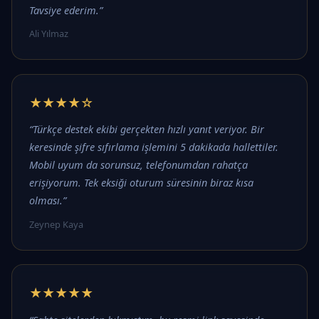
Tavsiye ederim.”
Ali Yılmaz
★★★★☆
“Türkçe destek ekibi gerçekten hızlı yanıt veriyor. Bir
keresinde şifre sıfırlama işlemini 5 dakikada hallettiler.
Mobil uyum da sorunsuz, telefonumdan rahatça
erişiyorum. Tek eksiği oturum süresinin biraz kısa
olması.”
Zeynep Kaya
★★★★★