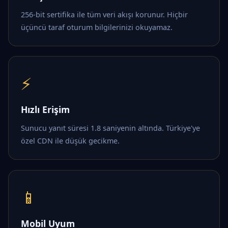
256-bit sertifika ile tüm veri akışı korunur. Hiçbir
üçüncü taraf oturum bilgilerinizi okuyamaz.
⚡
Hızlı Erişim
Sunucu yanıt süresi 1.8 saniyenin altında. Türkiye'ye
özel CDN ile düşük gecikme.
📱
Mobil Uyum