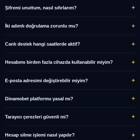
Hiçbir resmi site sizden şifre talep etmez. (63 kelime)
Android için ayrı bir uygulama indirmenize gerek yok.
+
Şifremi unuttum, nasıl sıfırlarım?
Yalnızca halka açık Wi-Fi ağlarında VPN kullanmanızı
Giriş sayfasındaki “Şifremi Unuttum” bağlantısına tıklayın.
öneririz. (61 kelime)
Kayıtlı e-posta adresinize bir sıfırlama linki gönderilir. Link 15
+
İki adımlı doğrulama zorunlu mu?
dakika geçerlidir. Yeni şifreniz en az 8 karakter, bir büyük
Zorunlu değil ancak şiddetle önerilir. Aktif etmek için hesap
harf ve rakam içermelidir. (65 kelime)
ayarlarından “Güvenlik” bölümüne girin. Google
+
Canlı destek hangi saatlerde aktif?
Authenticator veya SMS yöntemlerinden birini seçebilirsiniz.
7 gün 24 saat Türkçe destek hizmeti sunulur. Ortalama yanıt
(63 kelime)
süresi 42 saniye. Hafta sonları da aynı hızda çalışır. Destek
+
Hesabımı birden fazla cihazda kullanabilir miyim?
ekibine ana sayfadaki sohbet penceresinden ulaşabilirsiniz.
Evet, aynı anda farklı cihazlardan giriş yapabilirsiniz. Ancak
(62 kelime)
güvenlik nedeniyle aynı anda 5'ten fazla aktif oturum
+
E-posta adresimi değiştirebilir miyim?
açılmasına izin verilmez. Eski oturumları hesap ayarlarından
Hesap ayarlarından e-posta değişikliği yapabilirsiniz. Yeni
sonlandırabilirsiniz. (63 kelime)
adrese bir doğrulama linki gönderilir. Linke tıklamadan
+
Dinamobet platformu yasal mı?
değişiklik tamamlanmaz. Eski e-posta adresinize de
Platform, yurt dışı lisansına sahip ve Türkiye'de faaliyet
bilgilendirme gider. (64 kelime)
gösteren bir dijital hizmet sağlayıcısıdır. Yerel yasalara uygun
+
Tarayıcı çerezleri güvenli mi?
olarak hizmet sunar. Herhangi bir hukuki sorunuz varsa canlı
Yalnızca oturum yönetimi için gerekli çerezler kullanılır.
destekten bilgi alabilirsiniz. (62 kelime)
Üçüncü taraf izleme çerezleri kullanılmaz. Tarayıcınızın
+
Hesap silme işlemi nasıl yapılır?