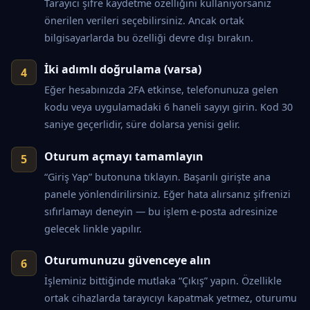
Tarayıcı şifre kaydetme özelliğini kullanıyorsanız
önerilen verileri seçebilirsiniz. Ancak ortak
bilgisayarlarda bu özelliği devre dışı bırakın.
İki adımlı doğrulama (varsa)
Eğer hesabınızda 2FA etkinse, telefonunuza gelen
kodu veya uygulamadaki 6 haneli sayıyı girin. Kod 30
saniye geçerlidir, süre dolarsa yenisi gelir.
Oturum açmayı tamamlayın
“Giriş Yap” butonuna tıklayın. Başarılı girişte ana
panele yönlendirilirsiniz. Eğer hata alırsanız şifrenizi
sıfırlamayı deneyin — bu işlem e-posta adresinize
gelecek linkle yapılır.
Oturumunuzu güvenceye alın
İşleminiz bittiğinde mutlaka “Çıkış” yapın. Özellikle
ortak cihazlarda tarayıcıyı kapatmak yetmez, oturumu