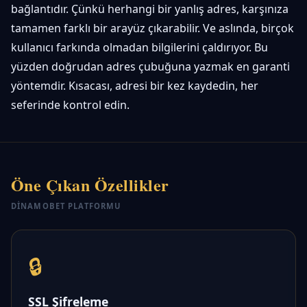
bağlantıdır. Çünkü herhangi bir yanlış adres, karşınıza
tamamen farklı bir arayüz çıkarabilir. Ve aslında, birçok
kullanıcı farkında olmadan bilgilerini çaldırıyor. Bu
yüzden doğrudan adres çubuğuna yazmak en garanti
yöntemdir. Kısacası, adresi bir kez kaydedin, her
seferinde kontrol edin.
Öne Çıkan Özellikler
DINAMOBET PLATFORMU
🔒
SSL Şifreleme