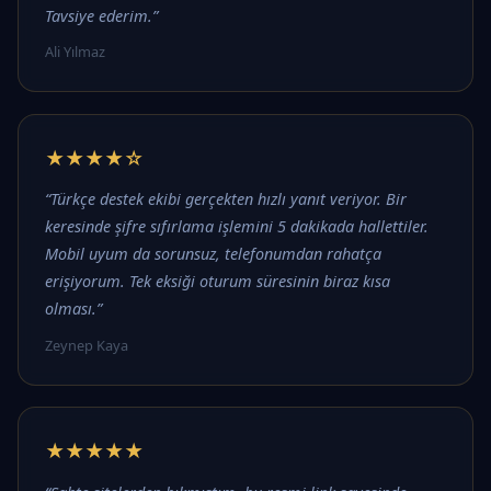
Tavsiye ederim.”
Ali Yılmaz
★★★★☆
“Türkçe destek ekibi gerçekten hızlı yanıt veriyor. Bir
keresinde şifre sıfırlama işlemini 5 dakikada hallettiler.
Mobil uyum da sorunsuz, telefonumdan rahatça
erişiyorum. Tek eksiği oturum süresinin biraz kısa
olması.”
Zeynep Kaya
★★★★★