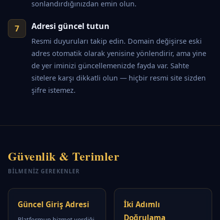
sonlandırdığınızdan emin olun.
Adresi güncel tutun
Resmi duyuruları takip edin. Domain değişirse eski
adres otomatik olarak yenisine yönlendirir, ama yine
de yer iminizi güncellemenizde fayda var. Sahte
sitelere karşı dikkatli olun — hiçbir resmi site sizden
şifre istemez.
Güvenlik & Terimler
BILMENIZ GEREKENLER
Güncel Giriş Adresi
İki Adımlı
Doğrulama
Platformun hizmet verdiği