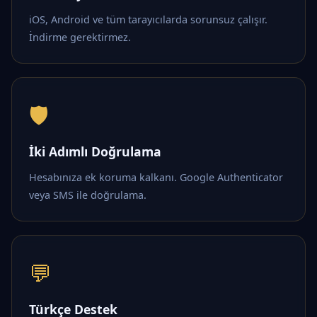
iOS, Android ve tüm tarayıcılarda sorunsuz çalışır.
İndirme gerektirmez.
🛡️
İki Adımlı Doğrulama
Hesabınıza ek koruma kalkanı. Google Authenticator
veya SMS ile doğrulama.
💬
Türkçe Destek