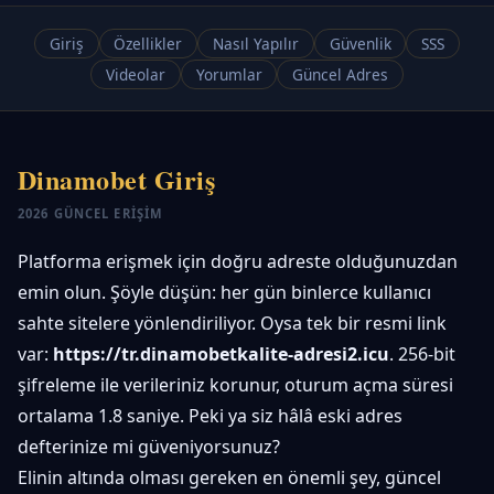
Giriş
Özellikler
Nasıl Yapılır
Güvenlik
SSS
Videolar
Yorumlar
Güncel Adres
Dinamobet Giriş
2026 GÜNCEL ERIŞIM
Platforma erişmek için doğru adreste olduğunuzdan
emin olun. Şöyle düşün: her gün binlerce kullanıcı
sahte sitelere yönlendiriliyor. Oysa tek bir resmi link
var:
https://tr.dinamobetkalite-adresi2.icu
. 256-bit
şifreleme ile verileriniz korunur, oturum açma süresi
ortalama 1.8 saniye. Peki ya siz hâlâ eski adres
defterinize mi güveniyorsunuz?
Elinin altında olması gereken en önemli şey, güncel