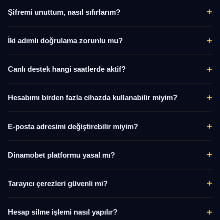
Hiçbir resmi site sizden şifre talep etmez. (63 kelime)
Android için ayrı bir uygulama indirmenize gerek yok.
+
Şifremi unuttum, nasıl sıfırlarım?
Yalnızca halka açık Wi-Fi ağlarında VPN kullanmanızı
Giriş sayfasındaki “Şifremi Unuttum” bağlantısına tıklayın.
öneririz. (61 kelime)
Kayıtlı e-posta adresinize bir sıfırlama linki gönderilir. Link 15
+
İki adımlı doğrulama zorunlu mu?
dakika geçerlidir. Yeni şifreniz en az 8 karakter, bir büyük
Zorunlu değil ancak şiddetle önerilir. Aktif etmek için hesap
harf ve rakam içermelidir. (65 kelime)
ayarlarından “Güvenlik” bölümüne girin. Google
+
Canlı destek hangi saatlerde aktif?
Authenticator veya SMS yöntemlerinden birini seçebilirsiniz.
7 gün 24 saat Türkçe destek hizmeti sunulur. Ortalama yanıt
(63 kelime)
süresi 42 saniye. Hafta sonları da aynı hızda çalışır. Destek
+
Hesabımı birden fazla cihazda kullanabilir miyim?
ekibine ana sayfadaki sohbet penceresinden ulaşabilirsiniz.
Evet, aynı anda farklı cihazlardan giriş yapabilirsiniz. Ancak
(62 kelime)
güvenlik nedeniyle aynı anda 5'ten fazla aktif oturum
+
E-posta adresimi değiştirebilir miyim?
açılmasına izin verilmez. Eski oturumları hesap ayarlarından
Hesap ayarlarından e-posta değişikliği yapabilirsiniz. Yeni
sonlandırabilirsiniz. (63 kelime)
adrese bir doğrulama linki gönderilir. Linke tıklamadan
+
Dinamobet platformu yasal mı?
değişiklik tamamlanmaz. Eski e-posta adresinize de
Platform, yurt dışı lisansına sahip ve Türkiye'de faaliyet
bilgilendirme gider. (64 kelime)
gösteren bir dijital hizmet sağlayıcısıdır. Yerel yasalara uygun
+
Tarayıcı çerezleri güvenli mi?
olarak hizmet sunar. Herhangi bir hukuki sorunuz varsa canlı
Yalnızca oturum yönetimi için gerekli çerezler kullanılır.
destekten bilgi alabilirsiniz. (62 kelime)
Üçüncü taraf izleme çerezleri kullanılmaz. Tarayıcınızın
+
Hesap silme işlemi nasıl yapılır?