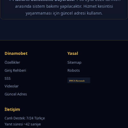
arasında sistem bakımı yapılacaktır. Hizmet kesintisi
yaşanmaması için güncel adresi kullanın.
Dinamobet
Yasal
Özellikler
Sitemap
Giriş Rehberi
Robots
SSS
Videolar
Güncel Adres
İletişim
Canlı Destek: 7/24 Türkçe
Yanıt süresi ~42 saniye