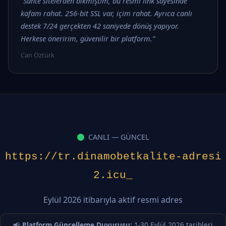
“Sahte sitelerden bıkmıştım, bu resmi link sayesinde
kafam rahat. 256-bit SSL var, içim rahat. Ayrıca canlı
destek 7/24 gerçekten 42 saniyede dönüş yapıyor.
Herkese öneririm, güvenilir bir platform.”
Can Öztürk
CANLI — GÜNCEL
https://tr.dinamobetkalite-adresi
2.icu
_
Eylül 2026 itibarıyla aktif resmi adres
📢
Platform Güncelleme Duyurusu:
1-30 Eylül 2026 tarihleri