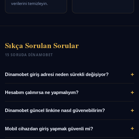
verilerini temizleyin.
Sıkça Sorulan Sorular
15 SORUDA DINAMOBET
+
Dinamobet giriş adresi neden sürekli değişiyor?
Türkiye'deki internet düzenlemeleri nedeniyle platformlar
zaman zaman domain değiştirmek zorunda kalıyor. Bu
+
Hesabım çalınırsa ne yapmalıyım?
tamamen yasal bir önlem. Eski adresler genellikle bir süre
Öncelikle şifrenizi hemen değiştirin. Canlı destek ekibine
daha yönlendirme yapar, ancak 30 gün içinde kullanım dışı
durumu bildirin, hesabınızı geçici olarak dondururlar. İki
+
Dinamobet güncel linkine nasıl güvenebilirim?
kalır. En güncel adresi resmi kanallardan takip edebilirsiniz.
adımlı doğrulama aktifse ek güvence sağlar. Şüpheli giriş
Adres çubuğunda asma kilit simgesi ve “https://” ibaresini
(68 kelime)
denemelerini e-posta bildirimlerinden kontrol edin. (62
kontrol edin. Bizim sitemiz 256-bit SSL sertifikasına sahip.
+
Mobil cihazdan giriş yapmak güvenli mi?
kelime)
Ayrıca DMCA koruma badge'ini footer'da görebilirsiniz.
Evet, mobil tarayıcılar da aynı SSL korumasını sağlar. iOS ve