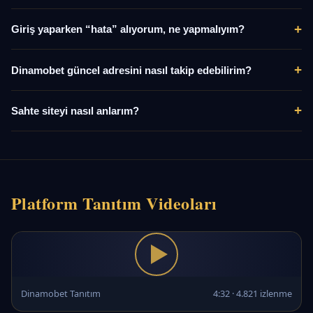
gizlilik ayarlarından çerezleri silebilir veya engelleyebilirsiniz,
Canlı destek ekibine başvurarak hesabınızı sildirebilirsiniz.
bu durumda bazı özellikler çalışmayabilir. (65 kelime)
Kimlik doğrulaması için kayıtlı e-posta adresinizden talep
+
Giriş yaparken “hata” alıyorum, ne yapmalıyım?
göndermeniz gerekir. Silme işlemi 24 saat içinde tamamlanır,
Önce internet bağlantınızı kontrol edin. Tarayıcı önbelleğini
verileriniz yedeklenmez. (63 kelime)
temizleyin ve çerezleri silin. Hâlâ açılmazsa farklı bir tarayıcı
+
Dinamobet güncel adresini nasıl takip edebilirim?
deneyin. Sorun devam ederse canlı destek ekibi 42 saniye
Resmi Telegram kanalı ve Twitter hesabı üzerinden anlık
içinde size yardımcı olacaktır. (64 kelime)
duyurular yapılır. Ayrıca bu sayfadaki “Güncel Adres” bölümü
+
Sahte siteyi nasıl anlarım?
her zaman en son linki gösterir. Yer imlerinize ekleyin ve sık
Adres çubuğunda asma kilit simgesi yoksa orijinal değildir.
sık kontrol edin. (62 kelime)
Domain adında fazladan harf veya tire olabilir. Resmi site
asla sizden şifre istemez. Ayrıca sayfanın alt kısmında DMCA
badge'i bulunur. (62 kelime)
Platform Tanıtım Videoları
Dinamobet Tanıtım
4:32 · 4.821 izlenme