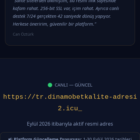
“Sahte sitelerden bıkmıştım, bu resmi link sayesinde
kafam rahat. 256-bit SSL var, içim rahat. Ayrıca canlı
destek 7/24 gerçekten 42 saniyede dönüş yapıyor.
Herkese öneririm, güvenilir bir platform.”
Can Öztürk
CANLI — GÜNCEL
https://tr.dinamobetkalite-adresi
2.icu
_
Eylül 2026 itibarıyla aktif resmi adres
📢
Platform Güncelleme Duyurusu:
1-30 Eylül 2026 tarihleri