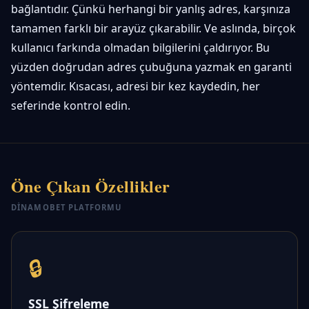
bağlantıdır. Çünkü herhangi bir yanlış adres, karşınıza
tamamen farklı bir arayüz çıkarabilir. Ve aslında, birçok
kullanıcı farkında olmadan bilgilerini çaldırıyor. Bu
yüzden doğrudan adres çubuğuna yazmak en garanti
yöntemdir. Kısacası, adresi bir kez kaydedin, her
seferinde kontrol edin.
Öne Çıkan Özellikler
DINAMOBET PLATFORMU
🔒
SSL Şifreleme