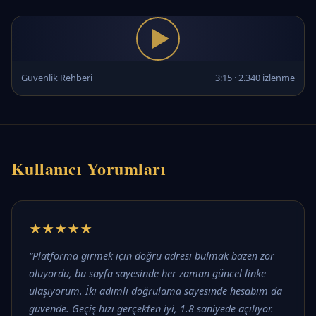
Güvenlik Rehberi
3:15 · 2.340 izlenme
Kullanıcı Yorumları
★★★★★
“Platforma girmek için doğru adresi bulmak bazen zor
oluyordu, bu sayfa sayesinde her zaman güncel linke
ulaşıyorum. İki adımlı doğrulama sayesinde hesabım da
güvende. Geçiş hızı gerçekten iyi, 1.8 saniyede açılıyor.