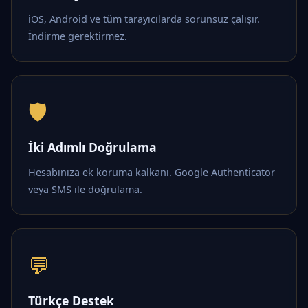
iOS, Android ve tüm tarayıcılarda sorunsuz çalışır.
İndirme gerektirmez.
🛡️
İki Adımlı Doğrulama
Hesabınıza ek koruma kalkanı. Google Authenticator
veya SMS ile doğrulama.
💬
Türkçe Destek