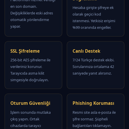
en son domain.
Hesaba girişte şifreye ek
Değişikliklerde eski adres
olarak geçici kod
otomatik yönlendirme
istenmesi. Yetkisiz erişimi
yapar.
%99 oranında engeller.
SSL Şifreleme
Canlı Destek
256-bit AES şifreleme ile
7/24 Türkçe destek ekibi.
verileriniz korunur.
Sorularınıza ortalama 42
Tarayıcıda asma kilit
saniyede yanıt alırsınız.
simgesiyle doğrulayın.
Oturum Güvenliği
Phishing Koruması
İşlem sonunda mutlaka
Resmi site asla e-posta ile
çıkış yapın. Ortak
şifre sormaz. Şüpheli
cihazlarda tarayıcı
bağlantıları tıklamayın.