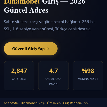
Dinamobet
Giriş — 2026
Güncel Adres
Sahte sitelere karşı yegâne resmi bağlantı. 256-bit
SSL, 1.8 saniye yanıt süresi, Türkçe canlı destek.
Güvenli Giriş Yap →
2,847
4.7
%98
OY SAYISI
ORTALAMA
MEMNUNIYET
PUAN
Ana Sayfa
Dinamobet Giriş
Özellikler
Giriş Rehberi
SSS