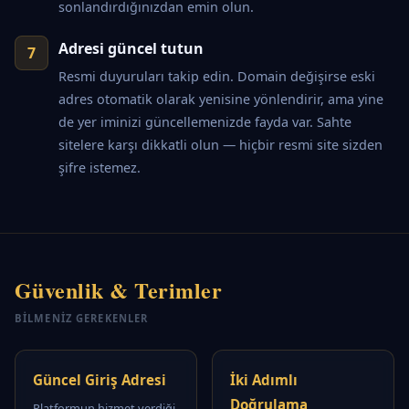
sonlandırdığınızdan emin olun.
Adresi güncel tutun
Resmi duyuruları takip edin. Domain değişirse eski
adres otomatik olarak yenisine yönlendirir, ama yine
de yer iminizi güncellemenizde fayda var. Sahte
sitelere karşı dikkatli olun — hiçbir resmi site sizden
şifre istemez.
Güvenlik & Terimler
BILMENIZ GEREKENLER
Güncel Giriş Adresi
İki Adımlı
Doğrulama
Platformun hizmet verdiği