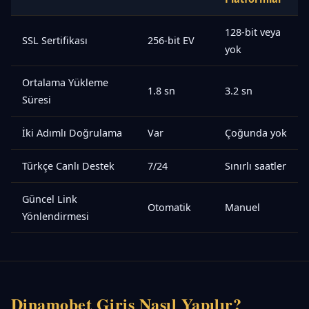
128-bit veya
SSL Sertifikası
256-bit EV
yok
Ortalama Yükleme
1.8 sn
3.2 sn
Süresi
İki Adımlı Doğrulama
Var
Çoğunda yok
Türkçe Canlı Destek
7/24
Sınırlı saatler
Güncel Link
Otomatik
Manuel
Yönlendirmesi
Dinamobet Giriş Nasıl Yapılır?