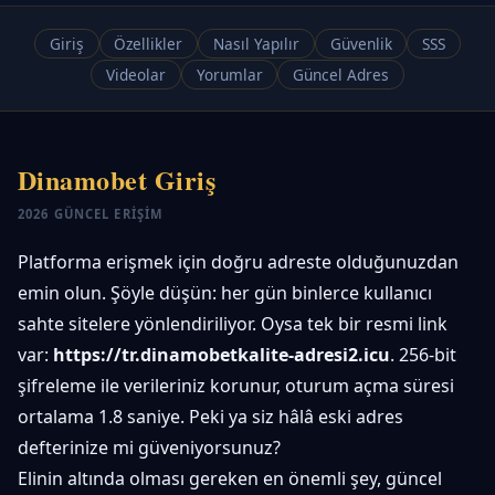
Giriş
Özellikler
Nasıl Yapılır
Güvenlik
SSS
Videolar
Yorumlar
Güncel Adres
Dinamobet Giriş
2026 GÜNCEL ERIŞIM
Platforma erişmek için doğru adreste olduğunuzdan
emin olun. Şöyle düşün: her gün binlerce kullanıcı
sahte sitelere yönlendiriliyor. Oysa tek bir resmi link
var:
https://tr.dinamobetkalite-adresi2.icu
. 256-bit
şifreleme ile verileriniz korunur, oturum açma süresi
ortalama 1.8 saniye. Peki ya siz hâlâ eski adres
defterinize mi güveniyorsunuz?
Elinin altında olması gereken en önemli şey, güncel